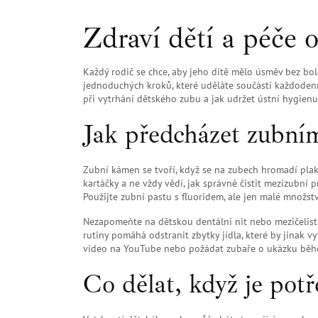
Zdraví dětí a péče 
Každý rodič se chce, aby jeho dítě mělo úsměv bez bol
jednoduchých kroků, které uděláte součástí každoden
při vytrhání dětského zubu a jak udržet ústní hygie
Jak předcházet zubní
Zubní kámen se tvoří, když se na zubech hromadí plak a
kartáčky a ne vždy vědí, jak správně čistit mezizubní p
Použijte zubní pastu s fluoridem, ale jen malé množství
Nezapomeňte na dětskou dentální nit nebo mezičelist
rutiny pomáhá odstranit zbytky jídla, které by jinak vyt
video na YouTube nebo požádat zubaře o ukázku běh
Co dělat, když je pot