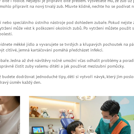
dítě i rodiče. Nejlepší je připravit dítě předem. Vysvětlete mu, že zub u
 mohlo připravit na nový trvalý zub. Mluvte klidně, nechte ho se podívat 
eští nebo speciálního ústního nástroje pod dohledem zubaře. Pokud nejste 
vytržení může vést k poškození okolních zubů. Po vytržení můžete použít 
olestí.
bídnete měkké jídlo a vyvarujete se tvrdých a křupavých pochoutek na pár
 být citlivé, jemná kartáčování pomáhá předcházet infekci.
ubaře. Jedna až dvě návštěvy ročně umožní včas odhalit problémy a poradi
správně čistit zuby vašemu dítěti a jak používat mezizubní pomůcky.
ž budete dodržovat jednoduché tipy, děti si vytvoří návyk, který jim posl
 zdravý úsměv každý den.