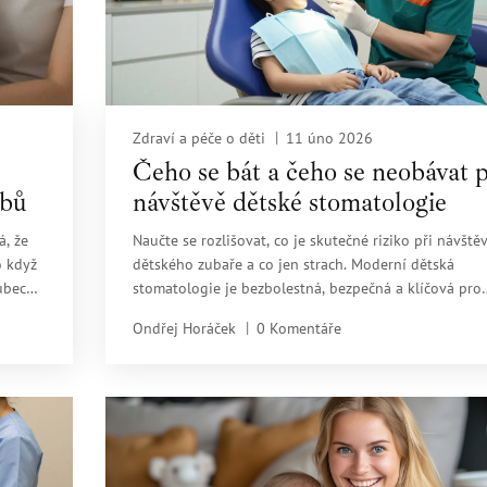
Zdraví a péče o děti
11 úno 2026
Čeho se bát a čeho se neobávat p
ubů
návštěvě dětské stomatologie
á, že
Naučte se rozlišovat, co je skutečné riziko při návště
o když
dětského zubaře a co jen strach. Moderní dětská
zubech
stomatologie je bezbolestná, bezpečná a klíčová pro
trvalé zdraví zubů. Pravidelné návštěvy zabraňují
Ondřej Horáček
0 Komentáře
vážným problémům.