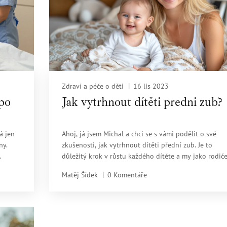
Zdraví a péče o děti
16 lis 2023
 po
Jak vytrhnout dítěti predni zub?
á jen
Ahoj, já jsem Michal a chci se s vámi podělit o své
ny.
zkušenosti, jak vytrhnout dítěti přední zub. Je to
důležitý krok v růstu každého dítěte a my jako rodič
k se
často nevíme, jak na to. V tomto článku se dozvíte
Matěj Šídek
0 Komentáře
několik užitečných tipů, jak tento proces proběhnout
nejpříjemněji pro vás i pro vaše dítě. Tak pojďme na 
jak se zvládnout tuto důležitou úlohu rodičovství.