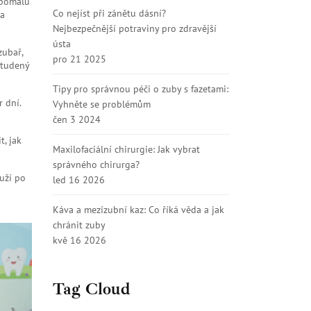
ž pomalu
Co nejíst při zánětu dásní?
na
Nejbezpečnější potraviny pro zdravější
ústa
zubař,
pro 21 2025
studený
Tipy pro správnou péči o zuby s fazetami:
 dní.
Vyhněte se problémům
čen 3 2024
t, jak
Maxilofaciální chirurgie: Jak vybrat
správného chirurga?
ouží po
led 16 2026
Káva a mezizubní kaz: Co říká věda a jak
chránit zuby
kvě 16 2026
Tag Cloud