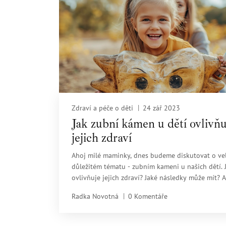
Zdraví a péče o děti
24 zář 2023
Jak zubní kámen u dětí ovlivňu
jejich zdraví
Ahoj milé maminky, dnes budeme diskutovat o ve
důležitém tématu - zubním kameni u našich dětí. 
ovlivňuje jejich zdraví? Jaké následky může mít? A
nejdůležitější - jaké jsou efektivní metodiky prev
Radka Novotná
0 Komentáře
Společně najdeme odpovědi na všechny tyto otáz
pomůžeme našim dětem udržovat zdravý úsměv.