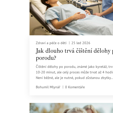
Zdraví a péče o děti
25 led 2026
Jak dlouho trvá čištění dělohy
porodu?
Čištění dělohy po porodu, známé jako kyretáž, trv
10-20 minut, ale celý proces může trvat až 4 hodi
Není běžné, ale je nutné, pokud zůstanou zbytky
placenty. Zjistěte, kdy je potřeba, co očekávat a ja
Bohumil Mlynář
0 Komentáře
vyhnout komplikacím.