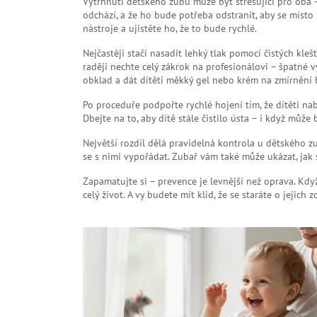
Vytrhnutí dětského zubu může být stresující pro oba – 
odchází, a že ho bude potřeba odstranit, aby se místo
nástroje a ujistěte ho, že to bude rychlé.
Nejčastěji stačí nasadit lehký tlak pomocí čistých kl
raději nechte celý zákrok na profesionálovi – špatné 
obklad a dát dítěti měkký gel nebo krém na zmírnění b
Po proceduře podpořte rychlé hojení tím, že dítěti na
Dbejte na to, aby dítě stále čistilo ústa – i když může
Největší rozdíl dělá pravidelná kontrola u dětského z
se s nimi vypořádat. Zubař vám také může ukázat, jak 
Zapamatujte si – prevence je levnější než oprava. Kdy
celý život. A vy budete mít klid, že se staráte o jejich