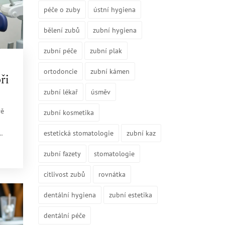
péče o zuby
ústní hygiena
bělení zubů
zubní hygiena
zubní péče
zubní plak
ortodoncie
zubní kámen
ři
zubní lékař
úsměv
vě
zubní kosmetika
estetická stomatologie
zubní kaz
zubní fazety
stomatologie
citlivost zubů
rovnátka
dentální hygiena
zubní estetika
dentální péče