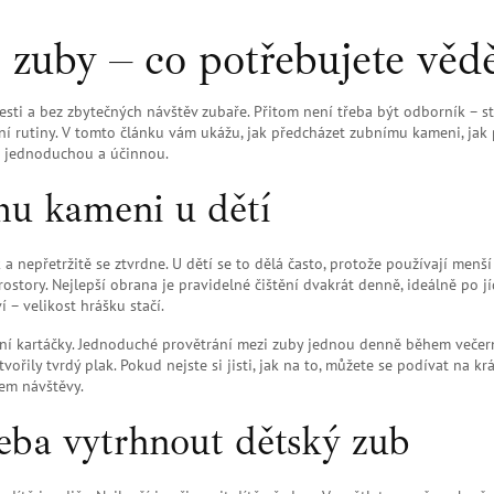
o zuby – co potřebujete věd
esti a bez zbytečných návštěv zubaře. Přitom není třeba být odborník – st
ní rutiny. V tomto článku vám ukážu, jak předcházet zubnímu kameni, jak
nu jednoduchou a účinnou.
mu kameni u dětí
 nepřetržitě se ztvrdne. U dětí se to dělá často, protože používají menší
rostory. Nejlepší obrana je pravidelné čištění dvakrát denně, ideálně po jí
 – velikost hrášku stačí.
ní kartáčky. Jednoduché provětrání mezi zuby jednou denně během večer
vořily tvrdý plak. Pokud nejste si jisti, jak na to, můžete se podívat na kr
em návštěvy.
řeba vytrhnout dětský zub