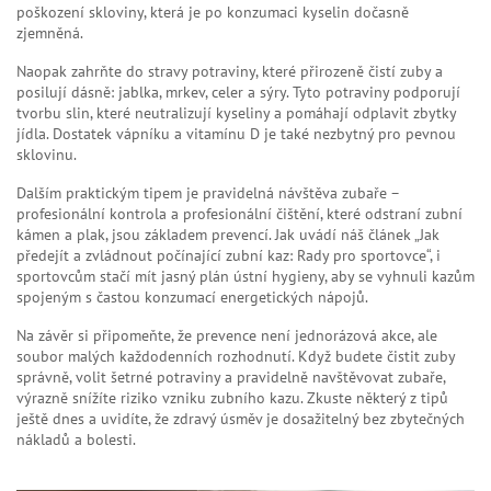
poškození skloviny, která je po konzumaci kyselin dočasně
zjemněná.
Naopak zahrňte do stravy potraviny, které přirozeně čistí zuby a
posilují dásně: jablka, mrkev, celer a sýry. Tyto potraviny podporují
tvorbu slin, které neutralizují kyseliny a pomáhají odplavit zbytky
jídla. Dostatek vápníku a vitamínu D je také nezbytný pro pevnou
sklovinu.
Dalším praktickým tipem je pravidelná návštěva zubaře –
profesionální kontrola a profesionální čištění, které odstraní zubní
kámen a plak, jsou základem prevencí. Jak uvádí náš článek „Jak
předejít a zvládnout počínající zubní kaz: Rady pro sportovce“, i
sportovcům stačí mít jasný plán ústní hygieny, aby se vyhnuli kazům
spojeným s častou konzumací energetických nápojů.
Na závěr si připomeňte, že prevence není jednorázová akce, ale
soubor malých každodenních rozhodnutí. Když budete čistit zuby
správně, volit šetrné potraviny a pravidelně navštěvovat zubaře,
výrazně snížíte riziko vzniku zubního kazu. Zkuste některý z tipů
ještě dnes a uvidíte, že zdravý úsměv je dosažitelný bez zbytečných
nákladů a bolesti.