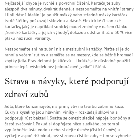
Nejčastější chyba je rychlé a povrchní čištění. Kartáčujte zuby
alespoň dva minuty, dvakrát denně, a nezapomeňte na vnitřní strany
i linii dásní. Ideální je použít měkký nebo středně měkký kartáček –
tvrdé štětiny poškozují sklovinu a dásně. Elektrické či sonické
kartáčky, jaký je například sonický model zmíněný v našem článku
„Sonické kartáčky a jejich výhody“, dokážou odstranit až o 30 % více
plaku než ruční varianty.
Nezapomeňte ani na zubní nit a mezizubní kartáčky. Plaťte si je do
ranní a večerní rutiny a zaměřte se na mezery, kde se běžně hromadí
zbytky jídla. Pravidelnost je klíčová – i krátké, ale důsledné použití
přinese lepší výsledek než jednorázové „velké“ čištění.
Strava a návyky, které podporují
zdraví zubů
Jídlo, které konzumujete, má přímý vliv na tvorbu zubního kazu.
Cukry a kyseliny jsou hlavními viníky – rozkládají sklovinu a
podporují růst bakterií. Snažte se omezit sladké nápoje, bonbóny a
časté svačování. Pokud si dopřejete něco sladkého, po tom si
vypláchněte ústa vodou nebo si dejte úsměv (čistící úsměv) a
vyčkejte aspoň 30 minut, než si znovu čistíte zuby – tím se vyhnete