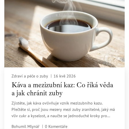
Zdraví a péče o zuby
16 kvě 2026
Káva a mezizubní kaz: Co říká věda
a jak chránit zuby
Zjistěte, jak káva ovlivňuje vznik mezizubního kazu.
Přečtěte si, proč jsou mezery mezi zuby zranitelné, jaký má
vliv cukr a kyselost, a naučte se jednoduché kroky pro
ochranu vašeho úsměvu.
Bohumil Mlynář
0 Komentáře