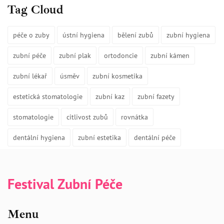
Tag Cloud
péče o zuby
ústní hygiena
bělení zubů
zubní hygiena
zubní péče
zubní plak
ortodoncie
zubní kámen
zubní lékař
úsměv
zubní kosmetika
estetická stomatologie
zubní kaz
zubní fazety
stomatologie
citlivost zubů
rovnátka
dentální hygiena
zubní estetika
dentální péče
Festival Zubní Péče
Menu