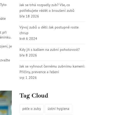
 Tyto
Jak se trhá rozpadly zub? Vše, co
potřebujete vědět o broušení zubů
bře 18 2026
máte
Vývoj zubů u dětí: Jak postupně roste
t při
chrup
éninku.
kvě 6 2024
jení, je
Kdy jít s kašlem na zubní pohotovost?
bře 8 2026
 zvažte
Jak se vyhnout černému zubnímu kameni:
Příčiny, prevence a řešení
srp 1 2026
Tag Cloud
péče o zuby
ústní hygiena