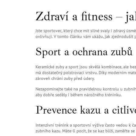
Zdraví a fitness – ja
Jste sportovec, který chce mít silné svaly i zdravý ús
ovlivňují. V tomto článku vám ukážu, jak zjednodušit p
Sport a ochrana zubů
Keramické zuby a sport jsou skvělá kombinace, ale bez 
má dostatečný polstrovací vrstvu. Díky moderním mater
zároveň chrání zuby před údery.
Nezapomínejte také na pravidelnou kontrolu u zubního
aby dobře seděly i během náročného tréninku.
Prevence kazu a citliv
Intenzivní trénink a sportovní výživa často vedou k č
zubního kazu. Máte-li pocit, že se kaz blíží, zaměřte s