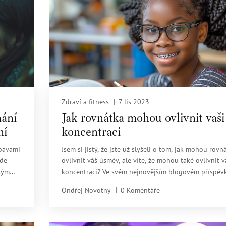
Zdraví a fitness
7 lis 2023
hání
Jak rovnátka mohou ovlivnit vaši
ní
koncentraci
obavami
Jsem si jistý, že jste už slyšeli o tom, jak mohou rovn
ude
ovlivnit váš úsměv, ale víte, že mohou také ovlivnit v
elým
koncentraci? Ve svém nejnovějším blogovém příspěv
se podrobně zabývám tímto zajímavým tématem.
Ondřej Novotný
0 Komentáře
ebné
Prozkoumáme, jak rovnátka mohou ovlivnit vaše
každodenní aktivity, včetně koncentrace na práci ne
studium. Přidejte se ke mně, ať společně prozkoumá