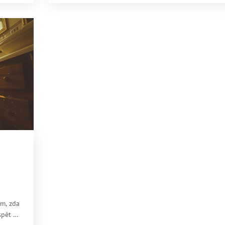
e i
jak získat ten nejlepší úsměv!
víte
tou.
em, zda
spět k