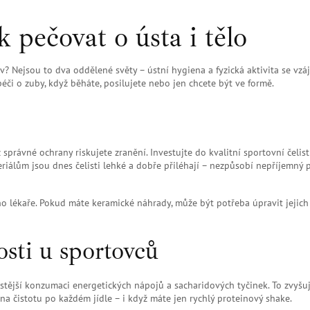
k pečovat o ústa i tělo
měv? Nejsou to dva oddělené světy – ústní hygiena a fyzická aktivita se vz
éči o zuby, když běháte, posilujete nebo jen chcete být ve formě.
správné ochrany riskujete zranění. Investujte do kvalitní sportovní čelisti
iálům jsou dnes čelisti lehké a dobře přiléhají – nezpůsobí nepříjemný p
 lékaře. Pokud máte keramické náhrady, může být potřeba úpravit jejich 
osti u sportovců
astější konzumaci energetických nápojů a sacharidových tyčinek. To zvyšuj
e na čistotu po každém jídle – i když máte jen rychlý proteinový shake.