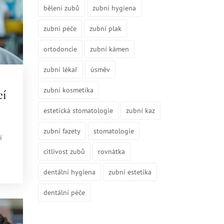
bělení zubů
zubní hygiena
zubní péče
zubní plak
ortodoncie
zubní kámen
zubní lékař
úsměv
zubní kosmetika
cí
estetická stomatologie
zubní kaz
zubní fazety
stomatologie
í
citlivost zubů
rovnátka
dentální hygiena
zubní estetika
dentální péče