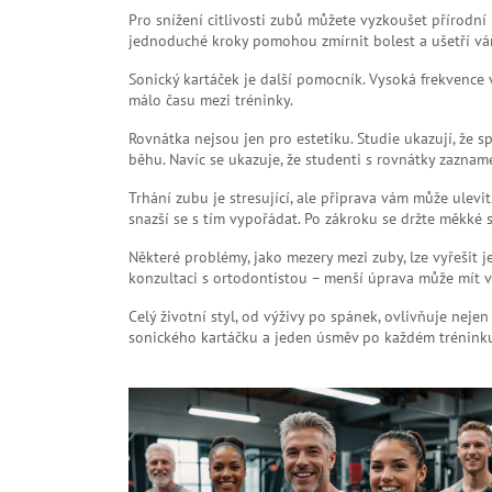
Pro snížení citlivosti zubů můžete vyzkoušet přírodní
jednoduché kroky pomohou zmírnit bolest a ušetří vá
Sonický kartáček je další pomocník. Vysoká frekvence v
málo času mezi tréninky.
Rovnátka nejsou jen pro estetiku. Studie ukazují, že 
běhu. Navíc se ukazuje, že studenti s rovnátky zazna
Trhání zubu je stresující, ale připrava vám může ulevi
snazší se s tím vypořádat. Po zákroku se držte měkké st
Některé problémy, jako mezery mezi zuby, lze vyřeši
konzultaci s ortodontistou – menší úprava může mít v
Celý životní styl, od výživy po spánek, ovlivňuje nejen
sonického kartáčku a jeden úsměv po každém tréninku. 