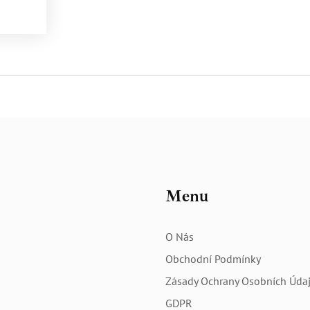
em
chod na
to
dách
orální
Menu
O Nás
Obchodní Podmínky
Zásady Ochrany Osobních Úda
GDPR