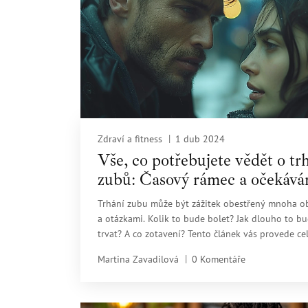
Zdraví a fitness
1 dub 2024
Vše, co potřebujete vědět o tr
zubů: Časový rámec a očekává
Trhání zubu může být zážitek obestřený mnoha 
a otázkami. Kolik to bude bolet? Jak dlouho to b
trvat? A co zotavení? Tento článek vás provede c
procesem, od přípravy přes samotný zákrok až po
Martina Zavadilová
0 Komentáře
zotavení, a poskytne vám veškeré informace potř
pro klidný průchod tímto nezbytným, ale často
obávaným dentálním zákrokem.