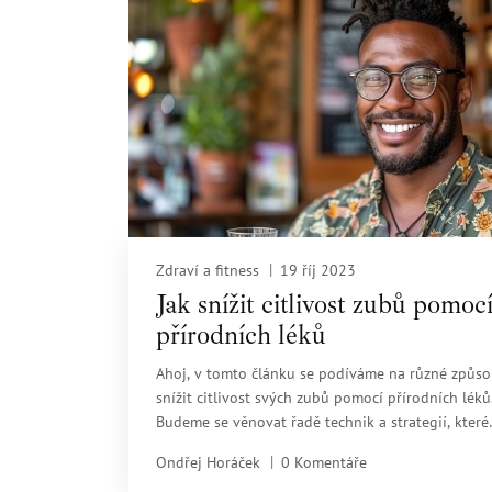
Zdraví a fitness
19 říj 2023
Jak snížit citlivost zubů pomoc
přírodních léků
Ahoj, v tomto článku se podíváme na různé způsob
snížit citlivost svých zubů pomocí přírodních léků
Budeme se věnovat řadě technik a strategií, které
můžete vyzkoušet doma a které vám pomohou
Ondřej Horáček
0 Komentáře
dosáhnout úlevy od nepříjemné citlivosti zubů.