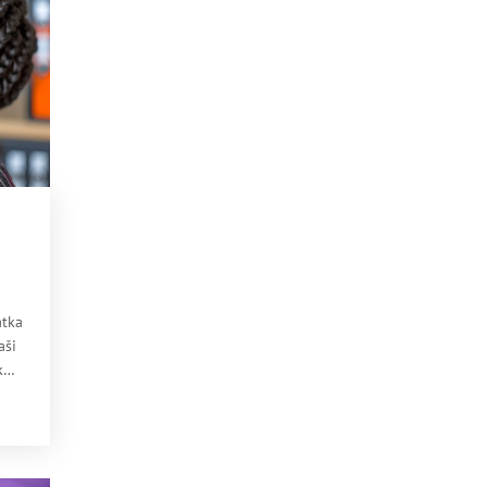
átka
aši
ku
bo
me