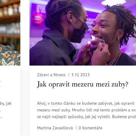
tento fascinující svět péče o zuby!
Zdraví a fitness
3 říj 2023
í
Jak opravit mezeru mezi zuby?
y, jak
Ahoj, v tomto článku se budeme zabývat, jak opravit
.
mezeru mezi zuby. Mnoho lidí má tento problém a sn
se najít nejlepší způsoby, jak jej vyřešit. Budeme pro
několik možností od zubní péče až po ortodontické
Martina Zavadilová
0 Komentáře
postupy, takže se na to společně podívejme a zjistíme