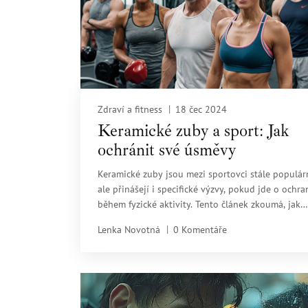
Zdraví a fitness
18 čec 2024
Keramické zuby a sport: Jak
ochránit své úsměvy
Keramické zuby jsou mezi sportovci stále populárn
ale přinášejí i specifické výzvy, pokud jde o ochra
během fyzické aktivity. Tento článek zkoumá, jak
moderní technologie zlepšují odolnost těchto zu
Lenka Novotná
0 Komentáře
náhrad a poskytuje rady, jak minimalizovat rizika
zranění při sportu.