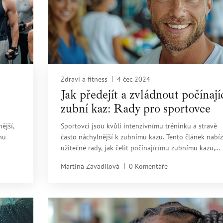
Zdraví a fitness
4 čec 2024
Jak předejít a zvládnout počínají
zubní kaz: Rady pro sportovce
ější,
Sportovci jsou kvůli intenzivnímu tréninku a stravě
nu
často náchylnější k zubnímu kazu. Tento článek nabíz
užitečné rady, jak čelit počínajícímu zubnímu kazu,
bních
včetně správné péče o zuby, výživy a běžných chyb,
Martina Zavadilová
0 Komentáře
kterým se vyhnout.