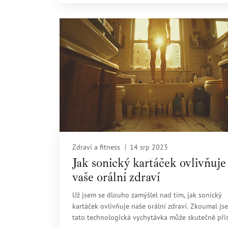
Připravte se na to, jak se vyhnout nejen bolesti, al
vysokým účtům za zubaře. Připojte se k nám a doz
se, jak si správně pečovat o své zuby přírodní ces
Zdraví a fitness
14 srp 2023
Jak sonický kartáček ovlivňuje
vaše orální zdraví
Už jsem se dlouho zamýšlel nad tím, jak sonický
kartáček ovlivňuje naše orální zdraví. Zkoumal js
tato technologická vychytávka může skutečně při