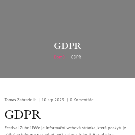
GDPR
Domů
GDPR
Tomas Zahradnik
10 srp 2023
0 Komentáře
GDPR
Festival Zubní Péče je informační webová stránka, která poskytuje
užitečné informace o zubní péči a stomatologii. V souladu s