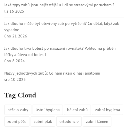
Jaké typy zubů jsou nejčastější u lidí se stresovými poruchami?
lis 16 2025
Jak dlouho může být otevřený zub po vytržení? Co dělat, když zub
vypadne
úno 21 2026
Jak dlouho trvá bolest po nasazení rovnátek? Pohled na průběh
léčby a úlevu od bolesti
úno 8 2024
Názvy jednotlivých zubů: Co nám říkají o naší anatomii
srp 10 2023
Tag Cloud
péče o zuby
ústní hygiena
bělení zubů
zubní hygiena
zubní péče
zubní plak
ortodoncie
zubní kámen