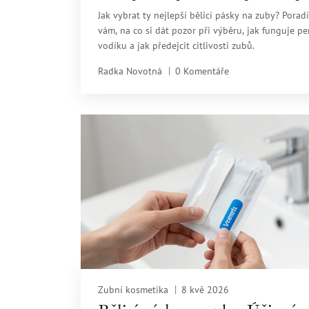
bělení
Jak vybrat ty nejlepší bělicí pásky na zuby? Porad
vám, na co si dát pozor při výběru, jak funguje pe
vodíku a jak předejcit citlivosti zubů.
Radka Novotná
0 Komentáře
Zubní kosmetika
8 kvě 2026