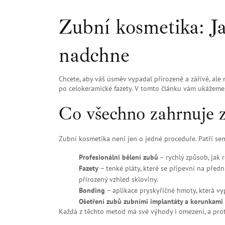
Zubní kosmetika: Ja
nadchne
Chcete, aby váš úsměv vypadal přirozeně a zářivě, ale
po celokeramické fazety. V tomto článku vám ukážeme,
Co všechno zahrnuje 
Zubní kosmetika není jen o jedné proceduře. Patří se
Profesionální bělení zubů
– rychlý způsob, jak r
Fazety
– tenké pláty, které se připevní na předn
přirozený vzhled skloviny.
Bonding
– aplikace pryskyřičné hmoty, která v
Ošetření zubů zubními implantáty a korunkami
Každá z těchto metod má své výhody i omezení, a prot