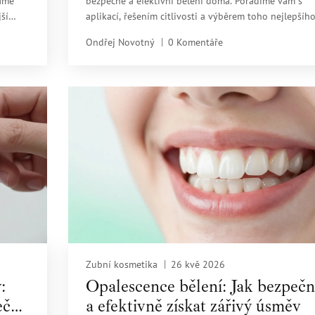
váme
bezpečné a efektivní bělení doma. Poradíme vám s
jší
aplikací, řešením citlivosti a výběrem toho nejlepšíh
produktu.
Ondřej Novotný
0 Komentáře
Zubní kosmetika
26 kvě 2026
:
Opalescence bělení: Jak bezpečn
ečné
a efektivně získat zářivý úsměv