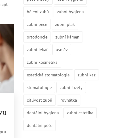
ajít
bělení zubů
zubní hygiena
zubní péče
zubní plak
ortodoncie
zubní kámen
zubní lékař
úsměv
zubní kosmetika
estetická stomatologie
zubní kaz
stomatologie
zubní fazety
citlivost zubů
rovnátka
vu
dentální hygiena
zubní estetika
dentální péče
 pro