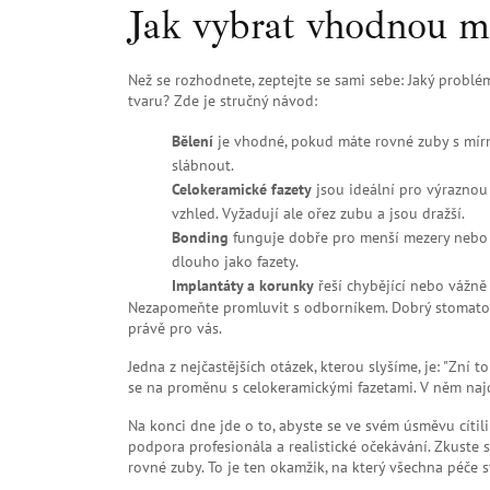
Jak vybrat vhodnou m
Než se rozhodnete, zeptejte se sami sebe: Jaký problé
tvaru? Zde je stručný návod:
Bělení
je vhodné, pokud máte rovné zuby s mírn
slábnout.
Celokeramické fazety
jsou ideální pro výraznou 
vzhled. Vyžadují ale ořez zubu a jsou dražší.
Bonding
funguje dobře pro menší mezery nebo d
dlouho jako fazety.
Implantáty a korunky
řeší chybějící nebo vážně p
Nezapomeňte promluvit s odborníkem. Dobrý stomatolog
právě pro vás.
Jedna z nejčastějších otázek, kterou slyšíme, je: "Zní t
se na proměnu s celokeramickými fazetami
. V něm naj
Na konci dne jde o to, abyste se ve svém úsměvu cítili
podpora profesionála a realistické očekávání. Zkuste si
rovné zuby. To je ten okamžik, na který všechna péče st