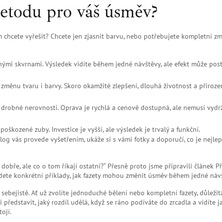
etodu pro váš úsměv?
m chcete vyřešit? Chcete jen zjasnit barvu, nebo potřebujete kompletní z
ými skvrnami. Výsledek vidíte během jedné návštěvy, ale efekt může pos
změnu tvaru i barvy. Skoro okamžité zlepšení, dlouhá životnost a přiroze
robné nerovnosti. Oprava je rychlá a cenově dostupná, ale nemusí vydrž
oškozené zuby. Investice je vyšší, ale výsledek je trvalý a funkční.
 vás provede vyšetřením, ukáže si s vámi fotky a doporučí, co je nejlep
o dobře, ale co o tom říkají ostatní?“ Přesně proto jsme připravili článek
Př
dete konkrétní příklady, jak fazety mohou změnit úsměv během jedné náv
 sebejistě. Ať už zvolíte jednoduché bělení nebo kompletní fazety, důležit
 představit, jaký rozdíl udělá, když se ráno podíváte do zrcadla a vidíte j
ojí.