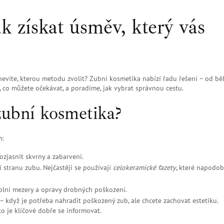
k získat úsměv, který vás
 nevíte, kterou metodu zvolit? Zubní kosmetika nabízí řadu řešení – od bě
 co můžete očekávat, a poradíme, jak vybrat správnou cestu.
zubní kosmetika?
m:
ozjasnit skvrny a zabarvení.
í stranu zubu. Nejčastěji se používají
celokeramické fazety
, které napodob
yplní mezery a opravy drobných poškození.
– když je potřeba nahradit poškozený zub, ale chcete zachovat estetiku.
o je klíčové dobře se informovat.