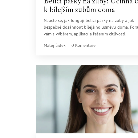
Bělicí pásky na zuby: Účinná c
k bílejším zubům doma
Naučte se, jak fungují bělicí pásky na zuby a jak
bezpečně dosáhnout bílejšího úsměvu doma. Por
vám s výběrem, aplikací a řešením citlivosti.
Matěj Šídek
0 Komentáře