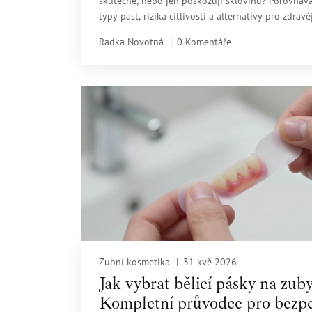
skutečně, nebo jen poškozují sklovinu? Porovná
typy past, rizika citlivosti a alternativy pro zdravě
úsměv.
Radka Novotná
0 Komentáře
Zubní kosmetika
31 kvě 2026
Jak vybrat bělicí pásky na zuby
Kompletní průvodce pro bezp