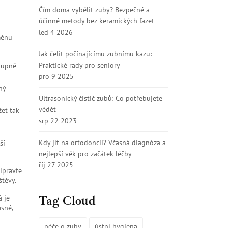
Čím doma vybělit zuby? Bezpečné a
účinné metody bez keramických fazet
led 4 2026
měnu
Jak čelit počínajícímu zubnímu kazu:
Praktické rady pro seniory
tupně
pro 9 2025
ný
Ultrasonický čistič zubů: Co potřebujete
vědět
et tak
srp 22 2023
Kdy jít na ortodoncii? Včasná diagnóza a
ší
nejlepší věk pro začátek léčby
říj 27 2025
ipravte
štěvy.
Tag Cloud
á je
asné,
péče o zuby
ústní hygiena