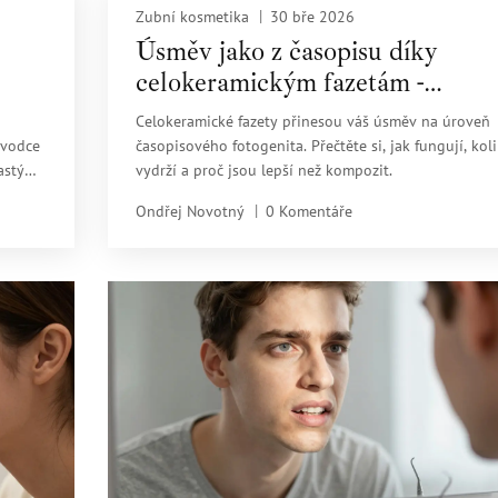
Zubní kosmetika
30 bře 2026
Úsměv jako z časopisu díky
celokeramickým fazetám -
kompletní průvodce
Celokeramické fazety přinesou váš úsměv na úroveň
ůvodce
časopisového fotogenita. Přečtěte si, jak fungují, koli
častými
vydrží a proč jsou lepší než kompozit.
Ondřej Novotný
0 Komentáře