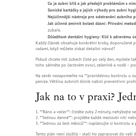
Co je zubní kříž a jak předejít problémům s ním
Sonické kartáčky a jejich výhody pro zubní hyg
Nejúčinnější nástroje pro odstranění zubního p
Jak účinně zmírnit bolest dásní: Přírodní meto
zubaře.
Důležitost dentální hygieny: Klíč k zdravému 
Každý článek obsahuje konkrétní kroky, doporučené pr
radami, když můžete získat detailní návod?
Pokud chcete mít zubech čisté po celý den, myslete tak
toho sáhněte po čerstvém ovoci, zelenině a vodě – pomá
Na závěr nezapomeňte na **pravidelnou kontrolu u zubař
peníze. Většina zubních klinik nabízí preventivní prohlí
Jak na to v praxi? Je
1. **Ráno a večer**: čistěte zuby 2 minuty, nehýbejte
2. **Jednou denně**: projděte každé mezizubí nití ne
3. **Jednou za šest měsíců**: naplánujte si kontrolu a p
Tento plán není složitý – stačí ho zapracovat do vaší 