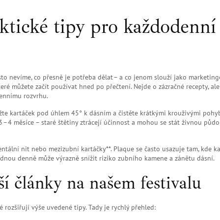
ktické tipy pro každodenní
asto nevíme, co přesně je potřeba dělat – a co jenom slouží jako marketin
ré můžete začít používat hned po přečtení. Nejde o zázračné recepty, ale
dennímu rozvrhu.
ržte kartáček pod úhlem 45° k dásním a čistěte krátkými krouživými pohyb
 – 4 měsíce – staré štětiny ztrácejí účinnost a mohou se stát živnou půd
ntální nit nebo mezizubní kartáčky**. Plaque se často usazuje tam, kde k
ednou denně může výrazně snížit riziko zubního kamene a zánětu dásní.
ší články na našem festivalu
ozšiřují výše uvedené tipy. Tady je rychlý přehled: