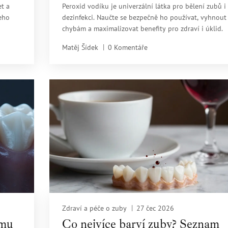
et a
Peroxid vodíku je univerzální látka pro bělení zubů i
eho
dezinfekci. Naučte se bezpečně ho používat, vyhnout
chybám a maximalizovat benefity pro zdraví i úklid.
Matěj Šídek
0 Komentáře
Zdraví a péče o zuby
27 čec 2026
ímu
Co nejvíce barví zuby? Seznam