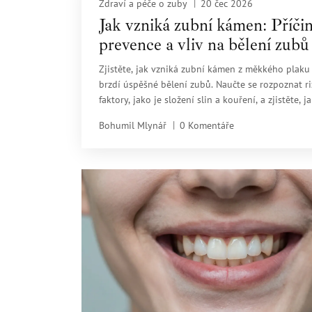
Zdraví a péče o zuby
20 čec 2026
Jak vzniká zubní kámen: Příčin
prevence a vliv na bělení zubů
Zjistěte, jak vzniká zubní kámen z měkkého plaku
brzdí úspěšné bělení zubů. Naučte se rozpoznat r
faktory, jako je složení slin a kouření, a zjistěte, j
správnou hygienou a profesionálním čišením do
Bohumil Mlynář
0 Komentáře
bílého úsměvu bez nerovnoměrných efektů.