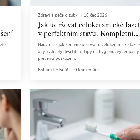
Zdraví a péče o zuby
10 čec 2026
Jak udržovat celokeramické faze
šení
v perfektním stavu: Kompletní
průvodce péčí
ěte
Naučte se, jak správně pečovat o celokeramické fazety
aby vydržely desetiletí. Tipy na hygienu, výběr pasty
prevenci poškození.
Bohumil Mlynář
0 Komentáře