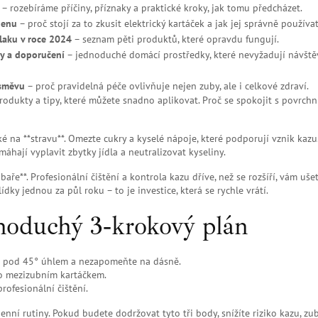
– rozebíráme příčiny, příznaky a praktické kroky, jak tomu předcházet.
ienu
– proč stojí za to zkusit elektrický kartáček a jak jej správně používat
laku v roce 2024
– seznam pěti produktů, které opravdu fungují.
dy a doporučení
– jednoduché domácí prostředky, které nevyžadují návšt
úsměvu
– proč pravidelná péče ovlivňuje nejen zuby, ale i celkové zdraví.
odukty a tipy, které můžete snadno aplikovat. Proč se spokojit s povrchn
é na **stravu**. Omezte cukry a kyselé nápoje, které podporují vznik kazu
hají vyplavit zbytky jídla a neutralizovat kyseliny.
e**. Profesionální čištění a kontrola kazu dříve, než se rozšíří, vám ušetř
dky jednou za půl roku – to je investice, která se rychle vrátí.
dnoduchý 3‑krokový plán
 se pod 45° úhlem a nezapomeňte na dásně.
bo mezizubním kartáčkem.
rofesionální čištění.
denní rutiny. Pokud budete dodržovat tyto tři body, snížíte riziko kazu, zu