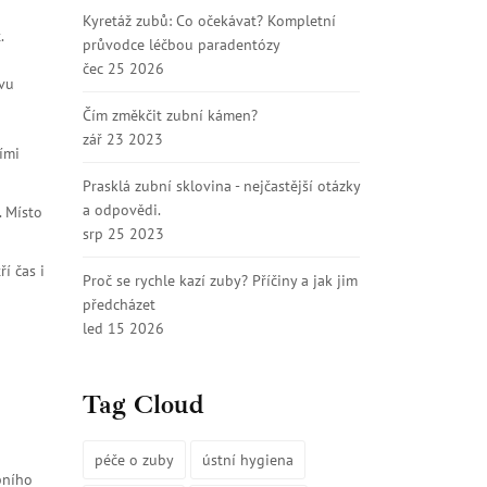
Kyretáž zubů: Co očekávat? Kompletní
.
průvodce léčbou paradentózy
čec 25 2026
ěvu
Čím změkčit zubní kámen?
zář 23 2023
ími
Prasklá zubní sklovina - nejčastější otázky
a odpovědi.
. Místo
srp 25 2023
í čas i
Proč se rychle kazí zuby? Příčiny a jak jim
předcházet
led 15 2026
Tag Cloud
péče o zuby
ústní hygiena
bního