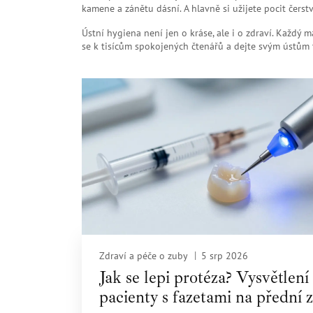
kamene a zánětu dásní. A hlavně si užijete pocit čers
Ústní hygiena není jen o kráse, ale i o zdraví. Každý m
se k tisícům spokojených čtenářů a dejte svým ústům to
Zdraví a péče o zuby
5 srp 2026
Jak se lepi protéza? Vysvětlení
pacienty s fazetami na přední 