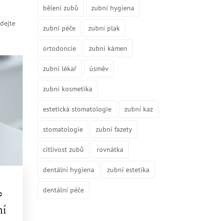
bělení zubů
zubní hygiena
idejte
zubní péče
zubní plak
ortodoncie
zubní kámen
zubní lékař
úsměv
zubní kosmetika
estetická stomatologie
zubní kaz
stomatologie
zubní fazety
citlivost zubů
rovnátka
dentální hygiena
zubní estetika
dentální péče
?
ní