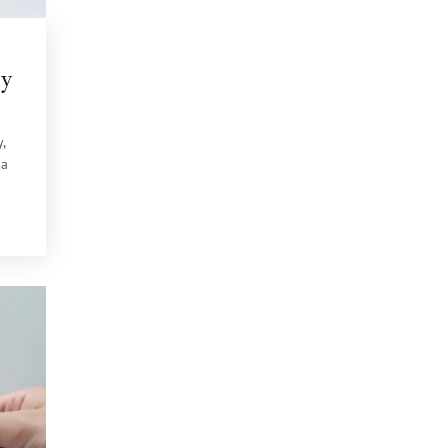
ty
,
 a