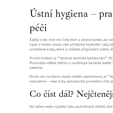
Ústní hygiena – pra
péči
Každý z nás chce mít čistý dech a zdravý úsměv, ale č
hype. V tomto úvodu vám přinášíme konkrétní rady, kte
osvědčené kroky, které si můžete přizpůsobit svému 
Prvním krokem je **správná technika kartáčování**. D
Používejte měkké štětiny a vyměňujte kartáček každé 3
bakterie.
Druhá věc, na kterou byste neměli zapomenout, je **de
nedosáhne – mezi zuby. Jednoduché provlečení nitě j
Co číst dál? Nejčteněj
Na našem webu najdete řadu podrobných článků, které r