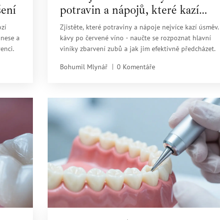
šení
potravin a nápojů, které kazí
úsměv
zí
Zjistěte, které potraviny a nápoje nejvíce kazí úsměv
 nese a
kávy po červené víno - naučte se rozpoznat hlavní
enci.
viníky zbarvení zubů a jak jim efektivně předcházet.
Bohumil Mlynář
0 Komentáře