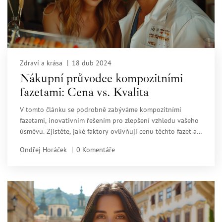
Zdraví a krása
18 dub 2024
Nákupní průvodce kompozitními
fazetami: Cena vs. Kvalita
V tomto článku se podrobně zabýváme kompozitními
fazetami, inovativním řešením pro zlepšení vzhledu vašeho
úsměvu. Zjistěte, jaké faktory ovlivňují cenu těchto fazet a
jak vybrat tu správnou kvalitu za rozumnou cenu. Poradíme
Ondřej Horáček
0 Komentáře
vám, jak poznat kvalitní materiál a jak se připravit na
zákrok. Zvažujeme také dlouhodobé výhody a potenciální
úspory spojené s volbou kvalitních kompozitních fazet.