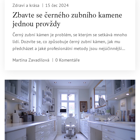
Zdraví a krása
15 čec 2024
Zbavte se černého zubního kamene
jednou provždy
Černý zubní kámen je problém, se kterým se setkává mnoho
lidí. Dozvíte se, co způsobuje černý zubní kámen, jak mu
předcházet a jaké profesionální metody jsou nejúčinnější
při jeho odstraňování. Článek také obsahuje praktické tipy
Martina Zavadilová
0 Komentáře
pro péči o zuby doma.