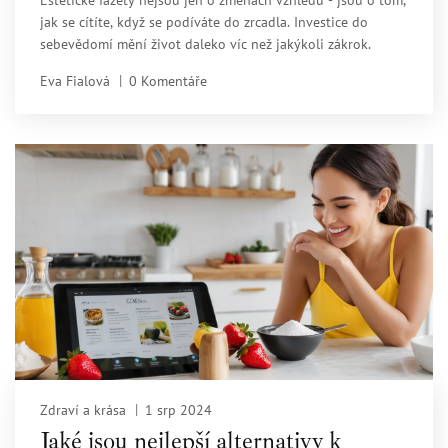
Estetické fazety nejsou jen o změnách vzhledu - jsou o tom,
jak se cítíte, když se podíváte do zrcadla. Investice do
sebevědomí mění život daleko víc než jakýkoli zákrok.
Eva Fialová
0 Komentáře
Zdraví a krása
1 srp 2024
Jaké jsou nejlepší alternativy k