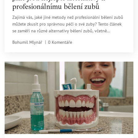
profesionálnímu bělení zubů
Zajímá vás, jaké jiné metody než profesionální bělení zubů
můžete zkusit pro správnou péči o své zuby? Tento článek
se zaměří na různé alternativy bělení zubů, včetně
domácích metod a přírodních způsobů, které jsou dostupné
Bohumil Mlynář
0 Komentáře
každému. Podíváme se na výhody a nevýhody jednotlivých
postupů a nabídneme tipy pro dosažení bělejšího úsměvu
bez nutnosti návštěvy zubního lékaře.