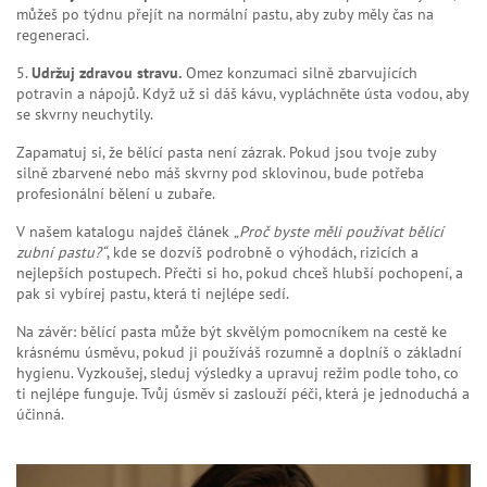
můžeš po týdnu přejít na normální pastu, aby zuby měly čas na
regeneraci.
5.
Udržuj zdravou stravu.
Omez konzumaci silně zbarvujících
potravin a nápojů. Když už si dáš kávu, vypláchněte ústa vodou, aby
se skvrny neuchytily.
Zapamatuj si, že bělící pasta není zázrak. Pokud jsou tvoje zuby
silně zbarvené nebo máš skvrny pod sklovinou, bude potřeba
profesionální bělení u zubaře.
V našem katalogu najdeš článek
„Proč byste měli používat bělící
zubní pastu?“
, kde se dozvíš podrobně o výhodách, rizicích a
nejlepších postupech. Přečti si ho, pokud chceš hlubší pochopení, a
pak si vybírej pastu, která ti nejlépe sedí.
Na závěr: bělící pasta může být skvělým pomocníkem na cestě ke
krásnému úsměvu, pokud ji používáš rozumně a doplníš o základní
hygienu. Vyzkoušej, sleduj výsledky a upravuj režim podle toho, co
ti nejlépe funguje. Tvůj úsměv si zaslouží péči, která je jednoduchá a
účinná.