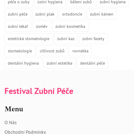
péče o zuby
ústní hygiena
bělení zubů
zubní hygiena
zubní péče
zubní plak
ortodoncie
zubní kámen
zubní lékař
úsměv
zubní kosmetika
estetická stomatologie
zubní kaz
zubní fazety
stomatologie
citlivost zubů
rovnátka
dentální hygiena
zubní estetika
dentální péče
Festival Zubní Péče
Menu
O Nás
Obchodní Podmínky