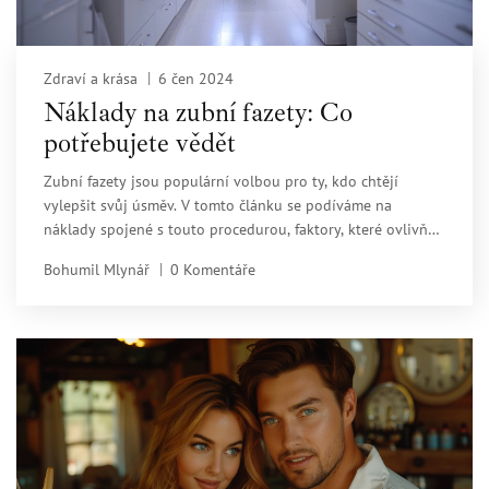
Zdraví a krása
6 čen 2024
Náklady na zubní fazety: Co
potřebujete vědět
Zubní fazety jsou populární volbou pro ty, kdo chtějí
vylepšit svůj úsměv. V tomto článku se podíváme na
náklady spojené s touto procedurou, faktory, které ovlivňují
cenu, a nabídneme několik tipů, jak ušetřit peníze, aniž
Bohumil Mlynář
0 Komentáře
byste museli obětovat kvalitu.