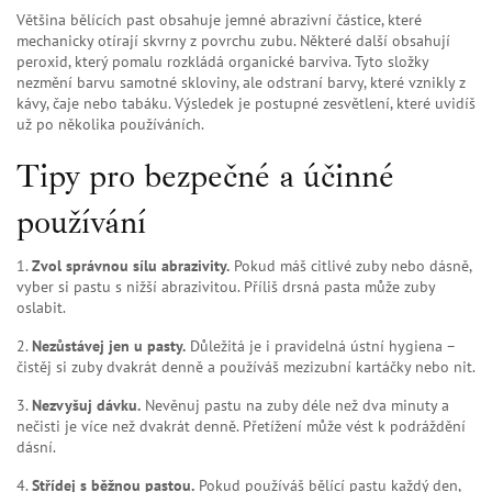
Většina bělících past obsahuje jemné abrazivní částice, které
mechanicky otírají skvrny z povrchu zubu. Některé další obsahují
peroxid, který pomalu rozkládá organické barviva. Tyto složky
nezmění barvu samotné skloviny, ale odstraní barvy, které vznikly z
kávy, čaje nebo tabáku. Výsledek je postupné zesvětlení, které uvidíš
už po několika používáních.
Tipy pro bezpečné a účinné
používání
1.
Zvol správnou sílu abrazivity.
Pokud máš citlivé zuby nebo dásně,
vyber si pastu s nižší abrazivitou. Příliš drsná pasta může zuby
oslabit.
2.
Nezůstávej jen u pasty.
Důležitá je i pravidelná ústní hygiena –
čistěj si zuby dvakrát denně a používáš mezizubní kartáčky nebo nit.
3.
Nezvyšuj dávku.
Nevěnuj pastu na zuby déle než dva minuty a
nečisti je více než dvakrát denně. Přetížení může vést k podráždění
dásní.
4.
Střídej s běžnou pastou.
Pokud používáš bělící pastu každý den,