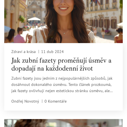
Zdraví a krása
11 dub 2024
Jak zubní fazety proměňují úsměv a
dopadají na každodenní život
Zubní fazety jsou jedním z nejpopulárnějších způsobů, jak
dosáhnout dokonalého úsměvu. Tento článek prozkoumá,
jak fazety ovlivňují nejen estetickou stránku úsměvu, ale
také celkovou kvalitu každodenního života. Zabývá se jejich
Ondřej Novotný
0 Komentáře
výhodami, procesem aplikace a vlivem na sebevědomí a
sociální interakce.