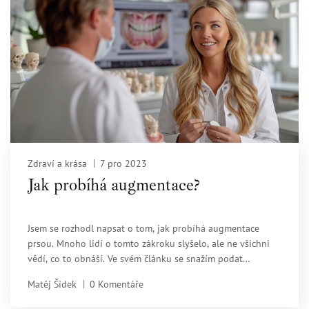
Zdraví a krása
7 pro 2023
Jak probíhá augmentace?
Jsem se rozhodl napsat o tom, jak probíhá augmentace
prsou. Mnoho lidí o tomto zákroku slyšelo, ale ne všichni
vědí, co to obnáší. Ve svém článku se snažím podat
podrobný obrázek, od první konzultace až po období
Matěj Šídek
0 Komentáře
zotavení. Doufám, že vám můj text pomůže lépe pochopit,
co můžete očekávat, pokud se rozhodnete pro tento typ