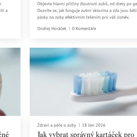
é
Objevte hlavní příčiny žloutnutí zubů, od diety po ge
ti a
Dozvíte se, jak funguje zubní sklovina a zda jsou běli
pásky na zuby efektivním řešením pro váš úsměv.
Ondřej Horáček
0 Komentáře
Zdraví a péče o zuby
18 čen 2026
čné
Jak vybrat správný kartáček pro