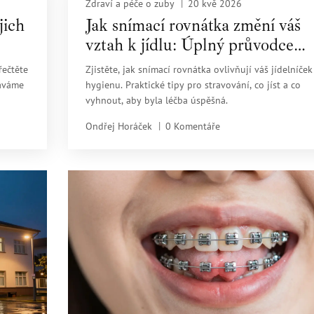
Zdraví a péče o zuby
20 kvě 2026
jich
Jak snímací rovnátka změní váš
vztah k jídlu: Úplný průvodce
stravováním s dýmkami
řečtěte
Zjistěte, jak snímací rovnátka ovlivňují váš jídelníček
náváme
hygienu. Praktické tipy pro stravování, co jíst a co
vyhnout, aby byla léčba úspěšná.
Ondřej Horáček
0 Komentáře