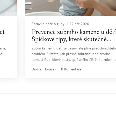
Zdraví a péče o zuby
22 bře 2026
et
Prevence zubního kamene u dětí
Špičkové tipy, které skutečně
fungují
ene,
Zubní kámen u dětí je běžný, ale plně předchvaditel
pší
problém. Zjistěte, jak přesně zabránit jeho tvorbě
pomocí fluoridové pasty, správného čištění a zubníh
hygienika. Špičkové tipy pro rodiče, které skutečně
Ondřej Horáček
0 Komentáře
fungují.