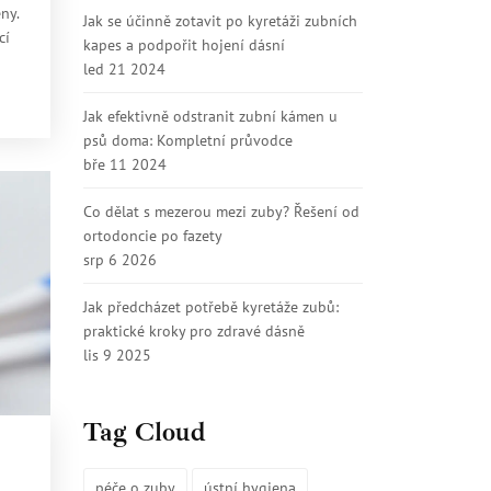
ny.
Jak se účinně zotavit po kyretáži zubních
cí
kapes a podpořit hojení dásní
led 21 2024
Jak efektivně odstranit zubní kámen u
psů doma: Kompletní průvodce
bře 11 2024
Co dělat s mezerou mezi zuby? Řešení od
ortodoncie po fazety
srp 6 2026
Jak předcházet potřebě kyretáže zubů:
praktické kroky pro zdravé dásně
lis 9 2025
Tag Cloud
péče o zuby
ústní hygiena