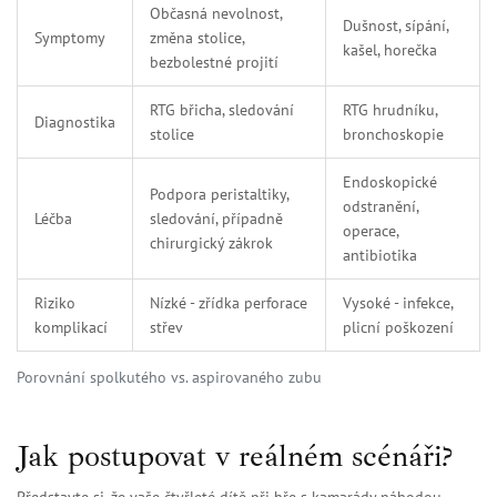
Občasná nevolnost,
Dušnost, sípání,
Symptomy
změna stolice,
kašel, horečka
bezbolestné projití
RTG břicha, sledování
RTG hrudníku,
Diagnostika
stolice
bronchoskopie
Endoskopické
Podpora peristaltiky,
odstranění,
Léčba
sledování, případně
operace,
chirurgický zákrok
antibiotika
Riziko
Nízké - zřídka perforace
Vysoké - infekce,
komplikací
střev
plicní poškození
Porovnání spolkutého vs. aspirovaného zubu
Jak postupovat v reálném scénáři?