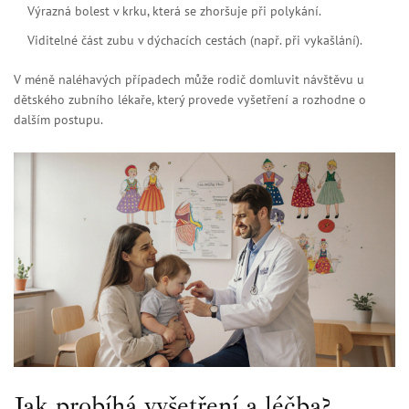
Výrazná bolest v krku, která se zhoršuje při polykání.
Viditelné část zubu v dýchacích cestách (např. při vykašlání).
V méně naléhavých případech může rodič domluvit návštěvu u
dětského zubního lékaře, který provede vyšetření a rozhodne o
dalším postupu.
Jak probíhá vyšetření a léčba?