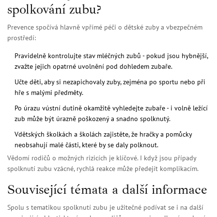
spolkování zubu?
Prevence spočívá hlavně vpřímé péči o dětské zuby a vbezpečném
prostředí:
Pravidelně kontrolujte stav mléčných zubů - pokud jsou hybnější,
zvažte jejich opatrné uvolnění pod dohledem zubaře.
Učte děti, aby si nezapichovaly zuby, zejména po sportu nebo při
hře s malými předměty.
Po úrazu vústní dutině okamžitě vyhledejte zubaře - i volně ležící
zub může být úrazně poškozený a snadno spolknutý.
Vdětských školkách a školách zajistěte, že hračky a pomůcky
neobsahují malé části, které by se daly polknout.
Vědomí rodičů o možných rizicích je klíčové. I když jsou případy
spolknutí zubu vzácné, rychlá reakce může předejít komplikacím.
Související témata a další informace
Spolu s tematikou spolknutí zubu je užitečné podívat se i na další