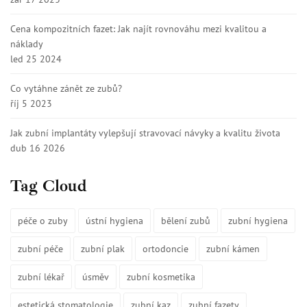
Cena kompozitních fazet: Jak najít rovnováhu mezi kvalitou a
náklady
led 25 2024
Co vytáhne zánět ze zubů?
říj 5 2023
Jak zubní implantáty vylepšují stravovací návyky a kvalitu života
dub 16 2026
Tag Cloud
péče o zuby
ústní hygiena
bělení zubů
zubní hygiena
zubní péče
zubní plak
ortodoncie
zubní kámen
zubní lékař
úsměv
zubní kosmetika
estetická stomatologie
zubní kaz
zubní fazety