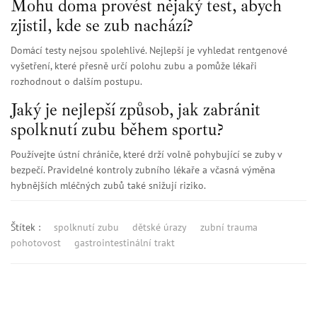
Mohu doma provést nějaký test, abych
zjistil, kde se zub nachází?
Domácí testy nejsou spolehlivé. Nejlepší je vyhledat rentgenové
vyšetření, které přesně určí polohu zubu a pomůže lékaři
rozhodnout o dalším postupu.
Jaký je nejlepší způsob, jak zabránit
spolknutí zubu během sportu?
Používejte ústní chrániče, které drží volně pohybující se zuby v
bezpečí. Pravidelné kontroly zubního lékaře a včasná výměna
hybnějších mléčných zubů také snižují riziko.
Štítek :
spolknutí zubu
dětské úrazy
zubní trauma
pohotovost
gastrointestinální trakt