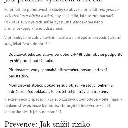
Po přijetí do pohotovostní služby se obvykle provádí
rentgenové
vyšetření
(rtg břicha a krku)
, aby se zjistilo, kde se zub nachází.
Pokud je zub v plicích, může být nutná
endoskopie
nebo
bronchoskopie k jeho odstranění.
V případě, že je zub v trávicím traktu a není způsoben žádný akutní
stav, lékař často doporučí:
Dodržovat tekutou stravu po dobu 24-48hodin, aby se podpořilo
rychlé prodchnutí žaludku.
Pít dostatek vody - pomáhá přirozenému posunu střevní
peristaltiky.
Monitorovat stolici; pokud se zub objeví ve stolici během 2-
3dnů, lze předpokládat, že prošel celým trávicím traktem.
V extrémních případech, kdy zub zůstává dlouhodobě v těle (např. v
tenkém střevě), může být nutná chirurgická intervence - např.
laparoskopie - k jeho odstranění.
Prevence: Jak snížit riziko