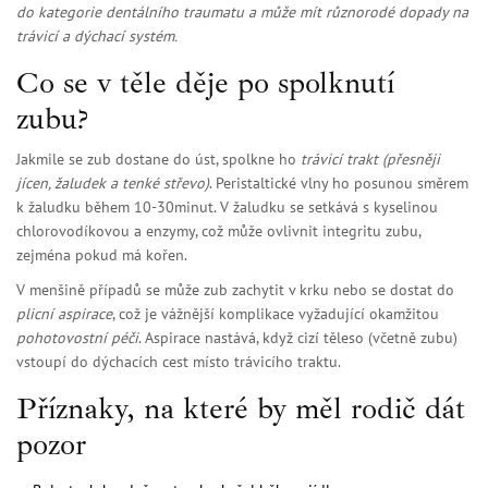
do kategorie
dentálního traumatu
a může mít různorodé dopady na
trávicí a dýchací systém.
Co se v těle děje po spolknutí
zubu?
Jakmile se zub dostane do úst, spolkne ho
trávicí trakt
(přesněji
jícen, žaludek a tenké střevo
)
. Peristaltické vlny ho posunou směrem
k žaludku během 10-30minut. V žaludku se setkává s kyselinou
chlorovodíkovou a enzymy, což může ovlivnit integritu zubu,
zejména pokud má kořen.
V menšině případů se může zub zachytit v krku nebo se dostat do
plicní aspirace
, což je vážnější komplikace vyžadující okamžitou
pohotovostní péči
. Aspirace nastává, když cizí těleso (včetně zubu)
vstoupí do dýchacích cest místo trávicího traktu.
Příznaky, na které by měl rodič dát
pozor