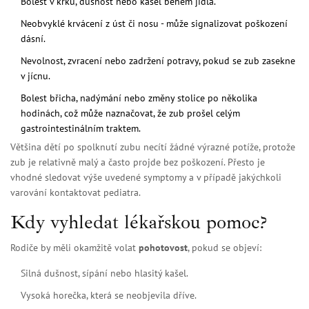
Bolest v krku, dušnost nebo kašel během jídla.
Neobvyklé krvácení z úst či nosu - může signalizovat poškození
dásní.
Nevolnost, zvracení nebo zadržení potravy, pokud se zub zasekne
v jícnu.
Bolest břicha, nadýmání nebo změny stolice po několika
hodinách, což může naznačovat, že zub prošel celým
gastrointestinálním traktem.
Většina dětí po spolknutí zubu necítí žádné výrazné potíže, protože
zub je relativně malý a často projde bez poškození. Přesto je
vhodné sledovat výše uvedené symptomy a v případě jakýchkoli
varování kontaktovat pediatra.
Kdy vyhledat lékařskou pomoc?
Rodiče by měli okamžitě volat
pohotovost
, pokud se objeví:
Silná dušnost, sípání nebo hlasitý kašel.
Vysoká horečka, která se neobjevila dříve.