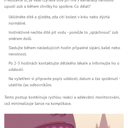
Představte si, že vaše čtyřleté dítě při hře s kamarády náhodou
upustí zub a během chvilky ho spolkne. Co dělat?
Uklidněte dítě a zjistěte, zda cítí bolest v krku nebo dýchá
normálně.
Instinktivně nechte dítě pít vodu - pomůže to „spláchnout“ zub
směrem dolů.
Sledujte během následujících hodin případné sípání, kašel nebo
nevolnost.
Po 2-3 hodinách kontaktujte dětského lékaře a informujte ho o
události.
Na vyšetření si připravte popis události, datum a čas spolknutí -
ušetříte čas odborníkům.
Tento postup kombinuje rychlou reakci a adekvátní monitorování,
což minimalizuje šance na komplikace.