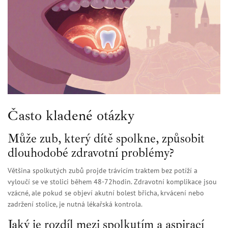
Často kladené otázky
Může zub, který dítě spolkne, způsobit
dlouhodobé zdravotní problémy?
Většina spolkutých zubů projde trávicím traktem bez potíží a
vyloučí se ve stolici během 48-72hodin. Zdravotní komplikace jsou
vzácné, ale pokud se objeví akutní bolest břicha, krvácení nebo
zadržení stolice, je nutná lékařská kontrola.
Jaký je rozdíl mezi spolkutím a aspirací