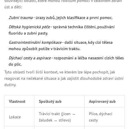
související oblasti, které mohou rodičům pomoci v celkovém zdraví
úst a dětí:
Zubní trauma
- úrazy zubů, jejich klasifikace a první pomoc.
Dětská hygienická péče
- správná technika čištění, používání
fluoridu a zubní pasty.
Gastrointestinální komplikace
- další situace, kdy cizí tělesa
mohou způsobit potíže v trávicím traktu.
Dýchací cesty a aspirace
- rozpoznání a léčba nasazení cizích těles
do plic.
Tyto oblasti tvoří širší kontext, ve kterém lze lépe pochopit, jak
reagovat na nečekané situace a jak zajistit dlouhodobé zdraví ústní
dutiny.
Vlastnost
Spolkutý zub
Aspirovaný zub
Trávicí trakt (jícen →
Plíce, dýchací
Lokace
žaludek → střevo)
cesty