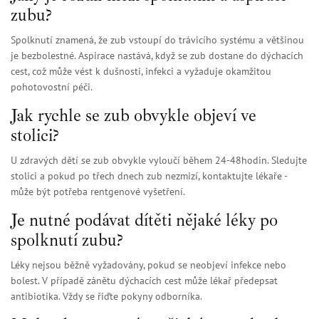
zubu?
Spolknutí znamená, že zub vstoupí do trávicího systému a většinou
je bezbolestné. Aspirace nastává, když se zub dostane do dýchacích
cest, což může vést k dušnosti, infekci a vyžaduje okamžitou
pohotovostní péči.
Jak rychle se zub obvykle objeví ve
stolici?
U zdravých dětí se zub obvykle vyloučí během 24-48hodin. Sledujte
stolici a pokud po třech dnech zub nezmizí, kontaktujte lékaře -
může být potřeba rentgenové vyšetření.
Je nutné podávat dítěti nějaké léky po
spolknutí zubu?
Léky nejsou běžně vyžadovány, pokud se neobjeví infekce nebo
bolest. V případě zánětu dýchacích cest může lékař předepsat
antibiotika. Vždy se řiďte pokyny odborníka.