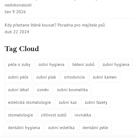
nedokonalosti
čen 9 2026
Kdy přestane štěně kousat? Poradna pro majitele psů
dub 22 2024
Tag Cloud
péče o zuby
ústní hygiena
bělení zubů
zubní hygiena
zubní péče
zubní plak
ortodoncie
zubní kámen
zubní lékař
úsměv
zubní kosmetika
estetická stomatologie
zubní kaz
zubní fazety
stomatologie
citlivost zubů
rovnátka
dentální hygiena
zubní estetika
dentální péče