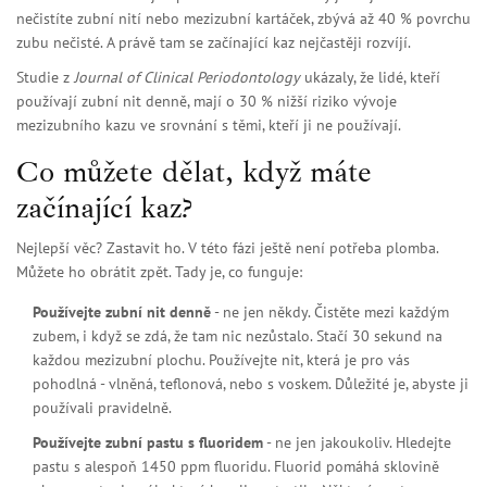
nečistíte zubní nití nebo mezizubní kartáček, zbývá až 40 % povrchu
zubu nečisté. A právě tam se začínající kaz nejčastěji rozvíjí.
Studie z
Journal of Clinical Periodontology
ukázaly, že lidé, kteří
používají zubní nit denně, mají o 30 % nižší riziko vývoje
mezizubního kazu ve srovnání s těmi, kteří ji ne používají.
Co můžete dělat, když máte
začínající kaz?
Nejlepší věc? Zastavit ho. V této fázi ještě není potřeba plomba.
Můžete ho obrátit zpět. Tady je, co funguje:
Používejte zubní nit denně
- ne jen někdy. Čistěte mezi každým
zubem, i když se zdá, že tam nic nezůstalo. Stačí 30 sekund na
každou mezizubní plochu. Používejte nit, která je pro vás
pohodlná - vlněná, teflonová, nebo s voskem. Důležité je, abyste ji
používali pravidelně.
Používejte zubní pastu s fluoridem
- ne jen jakoukoliv. Hledejte
pastu s alespoň 1450 ppm fluoridu. Fluorid pomáhá sklovině