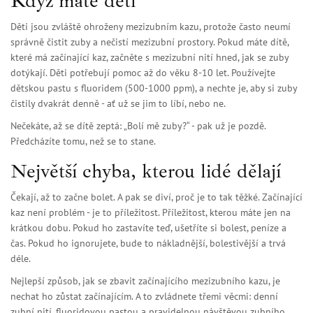
Když máte děti
Děti jsou zvláště ohroženy mezizubním kazu, protože často neumí
správně čistit zuby a nečistí mezizubní prostory. Pokud máte dítě,
které má začínající kaz, začněte s mezizubní nití hned, jak se zuby
dotýkají. Děti potřebují pomoc až do věku 8-10 let. Používejte
dětskou pastu s fluoridem (500-1000 ppm), a nechte je, aby si zuby
čistily dvakrát denně - ať už se jim to líbí, nebo ne.
Nečekáte, až se dítě zeptá: „Bolí mě zuby?“ - pak už je pozdě.
Předcházíte tomu, než se to stane.
Největší chyba, kterou lidé dělají
Čekají, až to začne bolet. A pak se diví, proč je to tak těžké. Začínající
kaz není problém - je to příležitost. Příležitost, kterou máte jen na
krátkou dobu. Pokud ho zastavíte teď, ušetříte si bolest, peníze a
čas. Pokud ho ignorujete, bude to nákladnější, bolestivější a trvá
déle.
Nejlepší způsob, jak se zbavit začínajícího mezizubního kazu, je
nechat ho zůstat začínajícím. A to zvládnete třemi věcmi: denní
zubní nití, fluoridovou pastou a pravidelnou návštěvou zubního