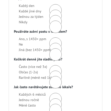
Každý den
Každé jiné dny
Jednou za týden
Nikdy
Používáte zubní pastu s fluoridem?
Ano, s 1450+ ppm
Ne
Jiná (bez 1450+ ppm)
Kolikrát denně jíte sladké jídlo?
Často (více než 3x)
Občas (1-2x)
Raritně (méně než 1x)
Jak často navštěvujete zubního lékaře?
Každých 6 měsíců
Jednou ročně
Méně často