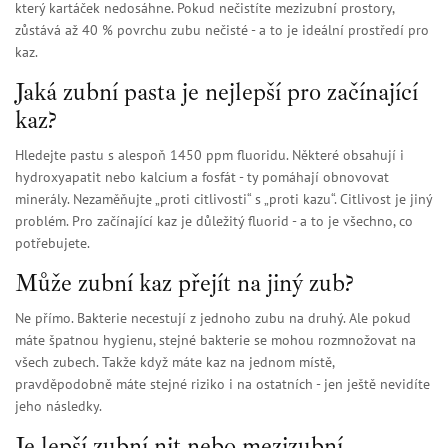
který kartáček nedosáhne. Pokud nečistíte mezizubní prostory,
zůstává až 40 % povrchu zubu nečisté - a to je ideální prostředí pro
kaz.
Jaká zubní pasta je nejlepší pro začínající
kaz?
Hledejte pastu s alespoň 1450 ppm fluoridu. Některé obsahují i
hydroxyapatit nebo kalcium a fosfát - ty pomáhají obnovovat
minerály. Nezaměňujte „proti citlivosti“ s „proti kazu“. Citlivost je jiný
problém. Pro začínající kaz je důležitý fluorid - a to je všechno, co
potřebujete.
Může zubní kaz přejít na jiný zub?
Ne přímo. Bakterie necestují z jednoho zubu na druhý. Ale pokud
máte špatnou hygienu, stejné bakterie se mohou rozmnožovat na
všech zubech. Takže když máte kaz na jednom místě,
pravděpodobně máte stejné riziko i na ostatních - jen ještě nevidíte
jeho následky.
Je lepší zubní nit nebo mezizubní