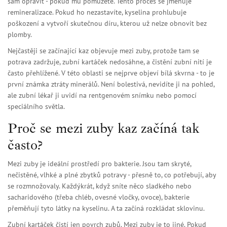
sám opravit - pokud mu pomůžete. Tento proces se jmenuje
remineralizace. Pokud ho nezastavíte, kyselina prohlubuje
poškození a vytvoří skutečnou díru, kterou už nelze obnovit bez
plomby.
Nejčastěji se začínající kaz objevuje mezi zuby, protože tam se
potrava zadržuje, zubní kartáček nedosáhne, a čistění zubní nití je
často přehlížené. V této oblasti se nejprve objeví bílá skvrna - to je
první známka ztráty minerálů. Není bolestivá, nevidíte ji na pohled,
ale zubní lékař ji uvidí na rentgenovém snímku nebo pomocí
speciálního světla.
Proč se mezi zuby kaz začíná tak
často?
Mezi zuby je ideální prostředí pro bakterie. Jsou tam skryté,
nečistěné, vlhké a plné zbytků potravy - přesně to, co potřebují, aby
se rozmnožovaly. Každýkrát, když sníte něco sladkého nebo
sacharidového (třeba chléb, ovesné vločky, ovoce), bakterie
přeměňují tyto látky na kyselinu. A ta začíná rozkládat sklovinu.
Zubní kartáček čistí jen povrch zubů. Mezi zuby je to jiné. Pokud