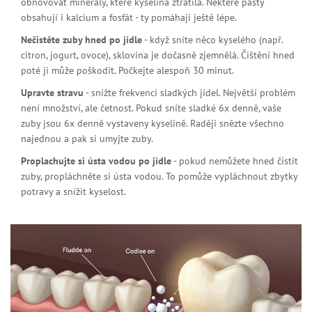
obnovovat minerály, které kyselina ztratila. Některé pasty
obsahují i kalcium a fosfát - ty pomáhají ještě lépe.
Nečistěte zuby hned po jídle
- když sníte něco kyselého (např.
citron, jogurt, ovoce), sklovina je dočasně zjemnělá. Čištění hned
poté ji může poškodit. Počkejte alespoň 30 minut.
Upravte stravu
- snižte frekvenci sladkých jídel. Největší problém
není množství, ale četnost. Pokud sníte sladké 6x denně, vaše
zuby jsou 6x denně vystaveny kyselině. Raději snězte všechno
najednou a pak si umyjte zuby.
Proplachujte si ústa vodou po jídle
- pokud nemůžete hned čistit
zuby, propláchněte si ústa vodou. To pomůže vypláchnout zbytky
potravy a snížit kyselost.