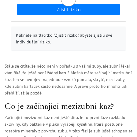
Zjistit riziko
Klikněte na tlačítko "Zjistit riziko", abyste zjistili své
individuální riziko.
Stále se cítíte, že něco není v pořádku s vašimi zuby, ale zubní lékař
vám říká, že ještě není žádný kazu? Možná máte začínající mezizubní
kaz. Ten se neobjeví najednou - vzniká pomalu, skrytě, mezi zuby,
kde zubní kartáček často nedosáhne. A právě proto ho mnoho lidí
přehlíží, až je pozdě.
Co je začínající mezizubní kaz?
Začínající mezizubní kaz není ještě díra. Je to první fáze rozkladu
skloviny, kdy bakterie v plaku vyrábějí kyselinu, která postupně
rozebírá minerály z povrchu zubu. V této fázi je zub ještě schopen se