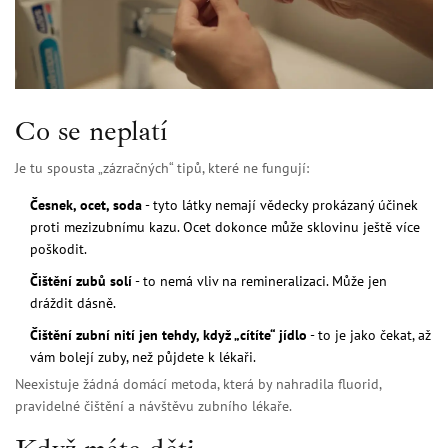
Co se neplatí
Je tu spousta „zázračných“ tipů, které ne fungují:
Česnek, ocet, soda
- tyto látky nemají vědecky prokázaný účinek
proti mezizubnímu kazu. Ocet dokonce může sklovinu ještě více
poškodit.
Čištění zubů solí
- to nemá vliv na remineralizaci. Může jen
dráždit dásně.
Čištění zubní nití jen tehdy, když „cítíte“ jídlo
- to je jako čekat, až
vám bolejí zuby, než půjdete k lékaři.
Neexistuje žádná domácí metoda, která by nahradila fluorid,
pravidelné čištění a návštěvu zubního lékaře.