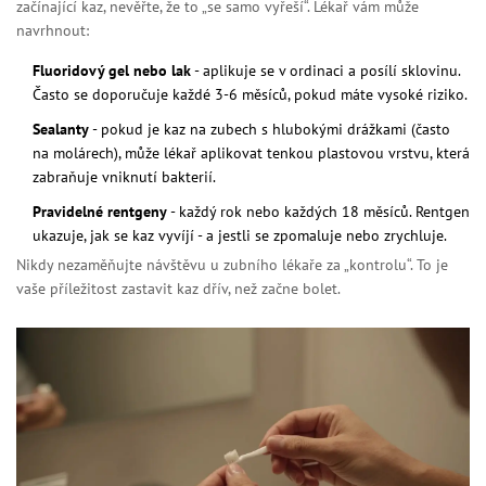
začínající kaz, nevěřte, že to „se samo vyřeší“. Lékař vám může
navrhnout:
Fluoridový gel nebo lak
- aplikuje se v ordinaci a posílí sklovinu.
Často se doporučuje každé 3-6 měsíců, pokud máte vysoké riziko.
Sealanty
- pokud je kaz na zubech s hlubokými drážkami (často
na molárech), může lékař aplikovat tenkou plastovou vrstvu, která
zabraňuje vniknutí bakterií.
Pravidelné rentgeny
- každý rok nebo každých 18 měsíců. Rentgen
ukazuje, jak se kaz vyvíjí - a jestli se zpomaluje nebo zrychluje.
Nikdy nezaměňujte návštěvu u zubního lékaře za „kontrolu“. To je
vaše příležitost zastavit kaz dřív, než začne bolet.