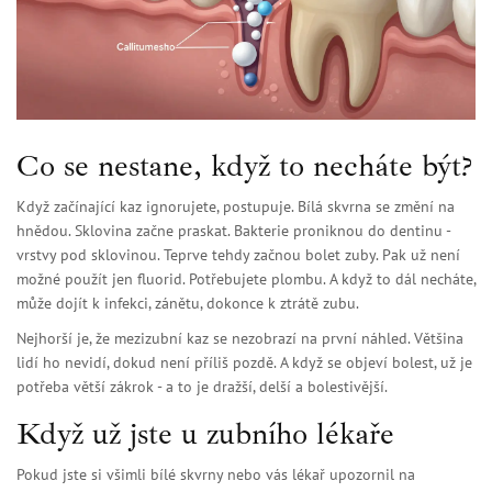
Co se nestane, když to necháte být?
Když začínající kaz ignorujete, postupuje. Bílá skvrna se změní na
hnědou. Sklovina začne praskat. Bakterie proniknou do dentinu -
vrstvy pod sklovinou. Teprve tehdy začnou bolet zuby. Pak už není
možné použít jen fluorid. Potřebujete plombu. A když to dál necháte,
může dojít k infekci, zánětu, dokonce k ztrátě zubu.
Nejhorší je, že mezizubní kaz se nezobrazí na první náhled. Většina
lidí ho nevidí, dokud není příliš pozdě. A když se objeví bolest, už je
potřeba větší zákrok - a to je dražší, delší a bolestivější.
Když už jste u zubního lékaře
Pokud jste si všimli bílé skvrny nebo vás lékař upozornil na