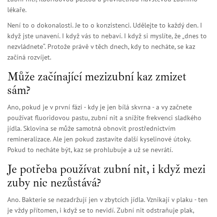
lékaře.
Není to o dokonalosti. Je to o konzistenci. Udělejte to každý den. I
když jste unavení. I když vás to nebaví. I když si myslíte, že „dnes to
nezvládnete“. Protože právě v těch dnech, kdy to necháte, se kaz
začíná rozvíjet.
Může začínající mezizubní kaz zmizet
sám?
Ano, pokud je v první fázi - kdy je jen bílá skvrna - a vy začnete
používat fluoridovou pastu, zubní nit a snížíte frekvenci sladkého
jídla. Sklovina se může samotná obnovit prostřednictvím
remineralizace. Ale jen pokud zastavíte další kyselinové útoky.
Pokud to necháte být, kaz se prohlubuje a už se nevrátí.
Je potřeba používat zubní nit, i když mezi
zuby nic nezůstává?
Ano. Bakterie se nezadržují jen v zbytcích jídla. Vznikají v plaku - ten
je vždy přítomen, i když se to nevidí. Zubní nit odstraňuje plak,