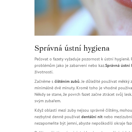
Správná ústní hygiena
Pečovat o fazety vyžaduje pozornost k ústní hygieně. 
problémům jako je zabarvení nebo kaz.
Správná ústní
životností.
Začněme s
čištěním zubů
. Je důležité používat měkký 
minimálně dvě minuty. Kromě toho je vhodné používat 
Někdy se stane, že povrch fazet začne ztrácet svůj les
svým zubařem.
Když oblasti mezi zuby nejsou správně čištěny, mohou
nezbytné denně používat
dentální nit
nebo mezizubní k
nezapomeňte být jemní, abyste nepoškodili okraje faz