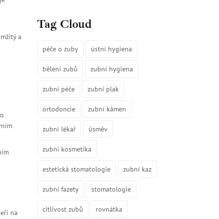
Tag Cloud
amžitý a
péče o zuby
ústní hygiena
bělení zubů
zubní hygiena
zubní péče
zubní plak
ortodoncie
zubní kámen
bo
ivním
zubní lékař
úsměv
zubní kosmetika
ním
estetická stomatologie
zubní kaz
zubní fazety
stomatologie
citlivost zubů
rovnátka
eří na