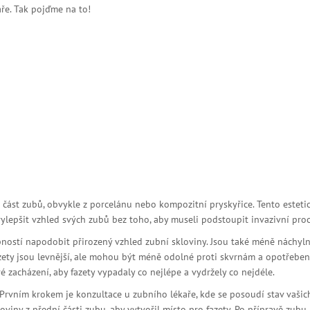
ře. Tak pojďme na to!
í část zubů, obvykle z porcelánu nebo kompozitní pryskyřice. Tento esteti
í vylepšit vzhled svých zubů bez toho, aby museli podstoupit invazivní pro
ností napodobit přirozený vzhled zubní skloviny. Jsou také méně náchyln
zety jsou levnější, ale mohou být méně odolné proti skvrnám a opotřebení
 zacházení, aby fazety vypadaly co nejlépe a vydržely co nejdéle.
 Prvním krokem je konzultace u zubního lékaře, kde se posoudí stav vaši
oviny z přední části zubu, aby vytvořil místo pro fazety. Po přípravě zubu 