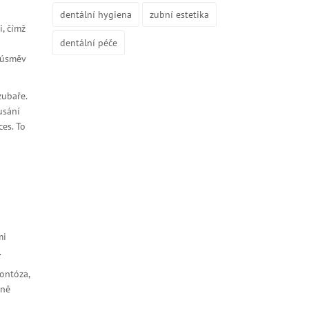
dentální hygiena
zubní estetika
i, čímž
dentální péče
 úsměv
zubaře.
usání
es. To
mi
.
ontóza,
sně