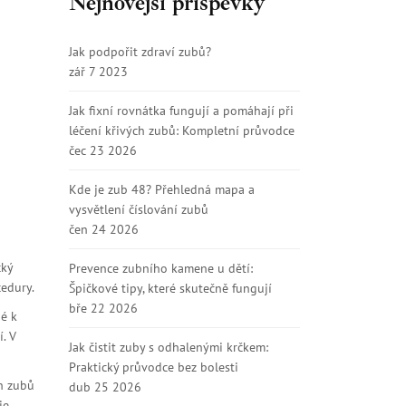
Nejnovější příspěvky
Jak podpořit zdraví zubů?
zář 7 2023
Jak fixní rovnátka fungují a pomáhají při
léčení křivých zubů: Kompletní průvodce
čec 23 2026
Kde je zub 48? Přehledná mapa a
vysvětlení číslování zubů
čen 24 2026
cký
Prevence zubního kamene u dětí:
cedury.
Špičkové tipy, které skutečně fungují
bře 22 2026
é k
. V
Jak čistit zuby s odhalenými krčkem:
Praktický průvodce bez bolesti
ch zubů
dub 25 2026
je