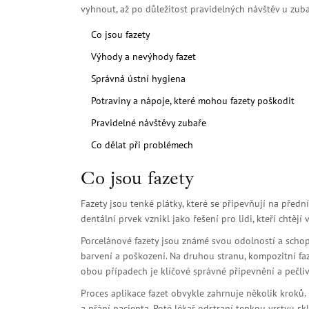
vyhnout, až po důležitost pravidelných návštěv u zuba
Co jsou fazety
Výhody a nevýhody fazet
Správná ústní hygiena
Potraviny a nápoje, které mohou fazety poškodit
Pravidelné návštěvy zubaře
Co dělat při problémech
Co jsou fazety
Fazety jsou tenké plátky, které se připevňují na předn
dentální prvek vznikl jako řešení pro lidi, kteří chtěj
Porcelánové fazety jsou známé svou odolností a schop
barvení a poškození. Na druhou stranu, kompozitní fa
obou případech je klíčové správné připevnění a pečlivé
Proces aplikace fazet obvykle zahrnuje několik kroků.
a přání pacienta. Poté lékař odstraní tenkou vrstvu skl