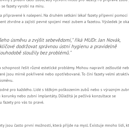
 se fazety vyrobí na míru.
 a připravené k nalepení. Na druhém setkání lékař fazety připevní pomocí
ment ztvrdne a zajistí pevné spojení mezi zubem a fazetou. Výsledek je ok
šeho úsměvu a zvýšit sebevědomí," říká MUDr. Jan Novák,
klíčové dodržovat správnou ústní hygienu a pravidelně
louhodobě sloužily bez problémů."
 a schopnost řešit různé estetické problémy. Mohou napravit zežloutlé ne
které jsou mírně pokřivené nebo opotřebované. To činí fazety velmi atrakt
 úsměvu.
vhodné pro každého. Lidé s těžkým poškozením zubů nebo s výrazným zub
 korunky nebo zubní implantáty. Důležitá je pečlivá konzultace se
 fazety pro vás to pravé.
ty jsou často první možností, která přijde na mysl. Existuje mnoho lidí, kt