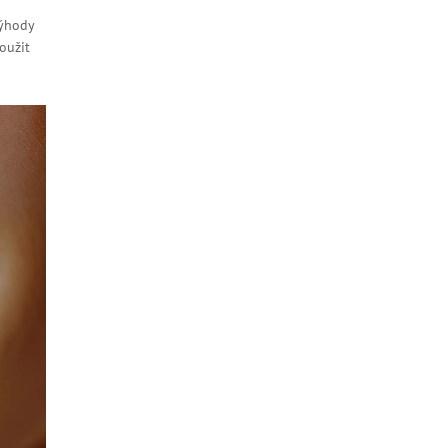
výhody
oužit