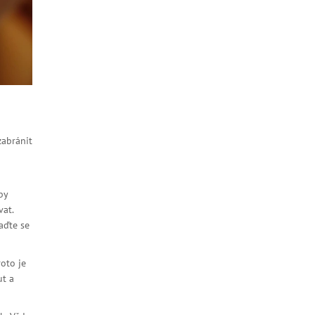
zabránit
by
vat.
aďte se
oto je
ut a