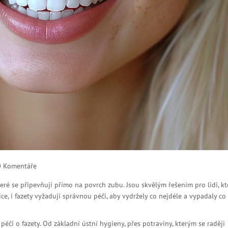
0 Komentáře
eré se připevňují přímo na povrch zubu. Jsou skvělým řešením pro lidi, kt
ice, i fazety vyžadují správnou péči, aby vydržely co nejdéle a vypadaly co
péči o fazety. Od základní ústní hygieny, přes potraviny, kterým se raději