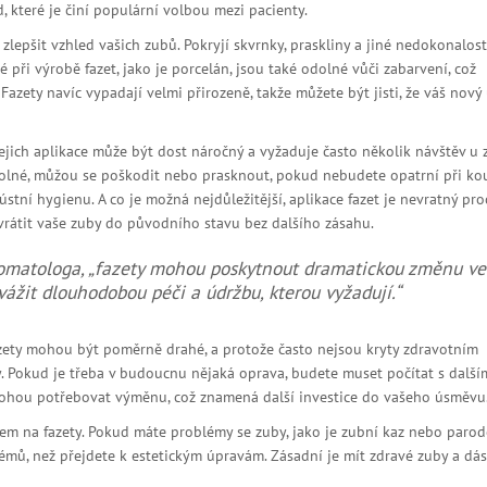
 které je činí populární volbou mezi pacienty.
lepšit vzhled vašich zubů. Pokryjí skvrnky, praskliny a jiné nedokonalost
 při výrobě fazet, jako je porcelán, jsou také odolné vůči zabarvení, což
azety navíc vypadají velmi přirozeně, takže můžete být jisti, že váš nový
jejich aplikace může být dost náročný a vyžaduje často několik návštěv u 
odolné, můžou se poškodit nebo prasknout, pokud nebudete opatrní při ko
ní hygienu. A co je možná nejdůležitější, aplikace fazet je nevratný proc
 vrátit vaše zuby do původního stavu bez dalšího zásahu.
omatologa, „fazety mohou poskytnout dramatickou změnu ve
vážit dlouhodobou péči a údržbu, kterou vyžadují.“
Fazety mohou být poměrně drahé, a protože často nejsou kryty zdravotním
. Pokud je třeba v budoucnu nějaká oprava, budete muset počítat s další
 mohou potřebovat výměnu, což znamená další investice do vašeho úsměvu
tem na fazety. Pokud máte problémy se zuby, jako je zubní kaz nebo parod
émů, než přejdete k estetickým úpravám. Zásadní je mít zdravé zuby a dá