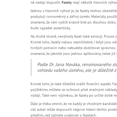
ně nedají dopustit.
Fazety
mají několik hlavních výhod,
Jednou z hlavních výhod je, že fazety mohou okamžitě z
poskytují rovnoměrný a zářivý úsměv. Materiály použité
znamená, že vám vydrží krásně bílé po dlouhou dobu. F
bude vypadat autenticky.
Na druhé straně, nevýhody fazet také existují. Proces 
Kromě toho, fazety nejsou nezničitelné. I když jsou 
tvrdých potravin nebo nebudete dodržovat správnou úst
znamená, že jakmile jsou jednou aplikovány, nelze již
Podle Dr. Jana Nováka, renomovaného st
vzhledu vašeho úsměvu, ale je důležité z
Kromě toho je také důležité zvážit finanční aspekt. 
pojištěním, můžete se ocitnout před značnými náklady
výdaji. Také není výjimkou, že fazety po určité době
Dále je třeba zmínit, že ne každý je vhodným kandidá
váš zubař může doporučit nejprve řešení těchto probl
předtím, než začnete uvažovat o fazetách.