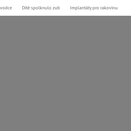
ůvodce
Dítě spolknulo zub
Implantáty pro rakovinu