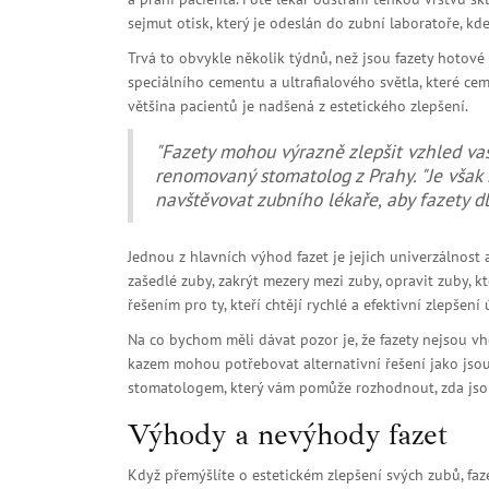
sejmut otisk, který je odeslán do zubní laboratoře, kde
Trvá to obvykle několik týdnů, než jsou fazety hotové
speciálního cementu a ultrafialového světla, které ce
většina pacientů je nadšená z estetického zlepšení.
"Fazety mohou výrazně zlepšit vzhled va
renomovaný stomatolog z Prahy. "Je však 
navštěvovat zubního lékaře, aby fazety d
Jednou z hlavních výhod fazet je jejich univerzálnost
zašedlé zuby, zakrýt mezery mezi zuby, opravit zuby, 
řešením pro ty, kteří chtějí rychlé a efektivní zlepšení
Na co bychom měli dávat pozor je, že fazety nejsou 
kazem mohou potřebovat alternativní řešení jako jsou
stomatologem, který vám pomůže rozhodnout, zda jsou
Výhody a nevýhody fazet
Když přemýšlíte o estetickém zlepšení svých zubů, faze