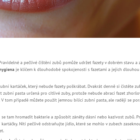
Pravidelné a pečlivé čištění zubů pomůže udržet fazety v dobrém stavu a 
 hygiena
je klíčem k dlouhodobé spokojenosti s fazetami a jejich dlouhou
zubní kartáček, který nebude fazety poškrábat. Dvakrát denně si čistěte zu
zubní pasta určená pro citlivé zuby, protože nebude abraci fazet zhoršo
k. V tom případě můžete použít jemnou bílící zubní pasta, ale raději se por
 se tam hromadit bakterie a způsobit záněty dásní nebo kazivost zubů. Pr
artáčky. Nití pečlivě odstraňujte jídlo, které se mohlo v zubech zasekno
et.