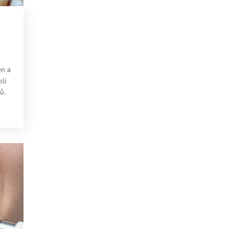
en a
olí
ů.