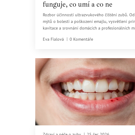
funguje, co umí a co ne
Rozbor účinnosti ultrazvukového čištění zubů. Od
mýtů o bolesti a poškození emajlu, vysvětlení pri
kavitace a srovnání domácích a profesionálních m
Eva Fialová
0 Komentáře
Zdraví a péče o zuby
25 čec 2026