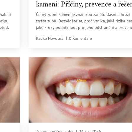
kameni: Příčiny, prevence a řeše
halení
Černý zubní kámen je známkou zánětu dásní a hrozí
ncipu
ztráta zubů. Dozvěděte se, proč vzniká, jaké rizika ne
etod.
jaké kroky podniknout pro jeho odstranění a prevenc
Radka Novotná
0 Komentáře
Zdraví a péče o zuby
24 čec 2026