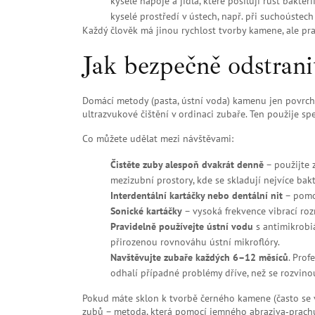
kyselé nápoje a jídla, které posilují růst bakteri
kyselé prostředí v ústech, např. při suchoústech
Každý člověk má jinou rychlost tvorby kamene, ale pr
Jak bezpečně odstran
Domácí metody (pasta, ústní voda) kamenu jen povrcho
ultrazvukové čištění v ordinaci zubaře. Ten použije spe
Co můžete udělat mezi návštěvami:
Čistěte zuby alespoň dvakrát denně
– použijte 
mezizubní prostory, kde se skladují nejvíce bakt
Interdentální kartáčky nebo dentální nit
– pomoh
Sonické kartáčky
– vysoká frekvence vibrací roz
Pravidelně používejte ústní vodu
s antimikrobiá
přirozenou rovnováhu ústní mikroflóry.
Navštěvujte zubaře každých 6–12 měsíců
. Prof
odhalí případné problémy dříve, než se rozvino
Pokud máte sklon k tvorbě černého kamene (často se v
zubů – metoda, která pomocí jemného abraziva‑prachu 