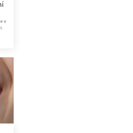
ní
se a
i.