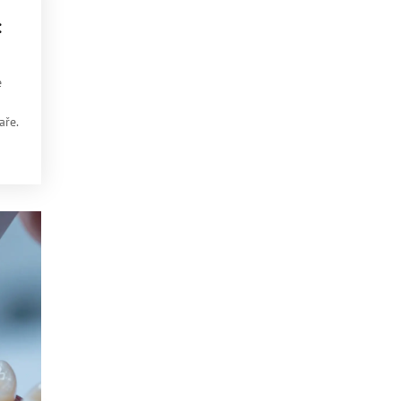
:
e
aře.