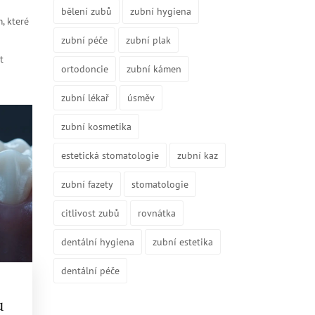
bělení zubů
zubní hygiena
, které
zubní péče
zubní plak
t
ortodoncie
zubní kámen
zubní lékař
úsměv
zubní kosmetika
estetická stomatologie
zubní kaz
zubní fazety
stomatologie
citlivost zubů
rovnátka
dentální hygiena
zubní estetika
dentální péče
u