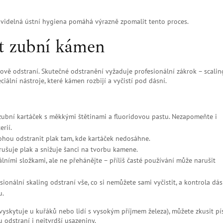
í
avidelná ústní hygiena pomáhá výrazně zpomalit tento proces.
it zubní kámen
vě odstraní. Skutečné odstranění vyžaduje profesionální zákrok – scali
ciální nástroje, které kámen rozbijí a vyčistí pod dásní.
zubní kartáček s měkkými štětinami a fluoridovou pastu. Nezapomeňte i
erií.
ou odstranit plak tam, kde kartáček nedosáhne.
rušuje plak a snižuje šanci na tvorbu kamene.
lními složkami, ale ne přehánějte – příliš časté používání může narušit
esionální skaling odstraní vše, co si nemůžete sami vyčistit, a kontrola dás
u.
yskytuje u kuřáků nebo lidí s vysokým příjmem železa), můžete zkusit pí
odstraní i nejtvrdší usazeniny.