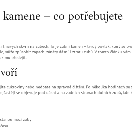
 kamene – co potřebujete
si tmavých skvrn na zubech. To je zubní kámen – tvrdý povlak, který se tvo
nic, může způsobit zápach, záněty dásní i ztrátu zubů. V tomto článku vám
ak mu předejít.
voří
te cukroviny nebo nedbáte na správné čištění. Po několika hodinách se 
Nejčastěji se objevuje pod dásní a na zadních stranách dolních zubů, kde 
ostanou mezi zuby
 času