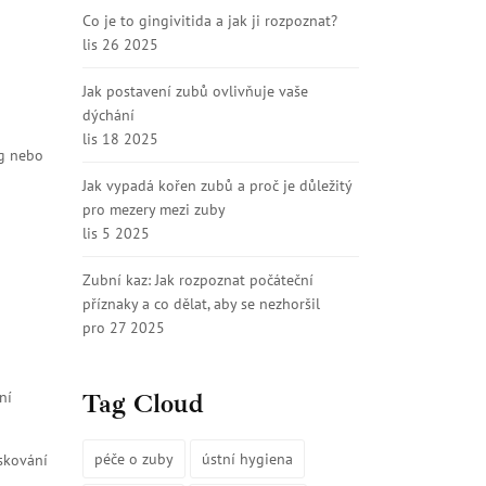
Co je to gingivitida a jak ji rozpoznat?
lis 26 2025
Jak postavení zubů ovlivňuje vaše
dýchání
lis 18 2025
ng nebo
Jak vypadá kořen zubů a proč je důležitý
pro mezery mezi zuby
lis 5 2025
Zubní kaz: Jak rozpoznat počáteční
příznaky a co dělat, aby se nezhoršil
pro 27 2025
ní
Tag Cloud
péče o zuby
ústní hygiena
skování