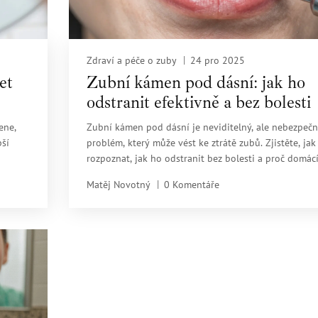
Zdraví a péče o zuby
24 pro 2025
et
Zubní kámen pod dásní: jak ho
odstranit efektivně a bez bolesti
ene,
Zubní kámen pod dásní je neviditelný, ale nebezpeč
pší
problém, který může vést ke ztrátě zubů. Zjistěte, jak
rozpoznat, jak ho odstranit bez bolesti a proč domác
metody nestačí.
Matěj Novotný
0 Komentáře