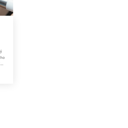
ný
 ho
í