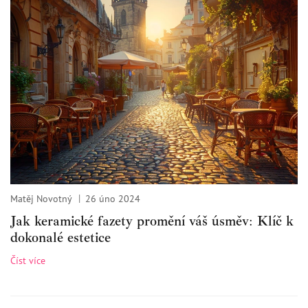
Matěj Novotný
26 úno 2024
Jak keramické fazety promění váš úsměv: Klíč k
dokonalé estetice
Číst více