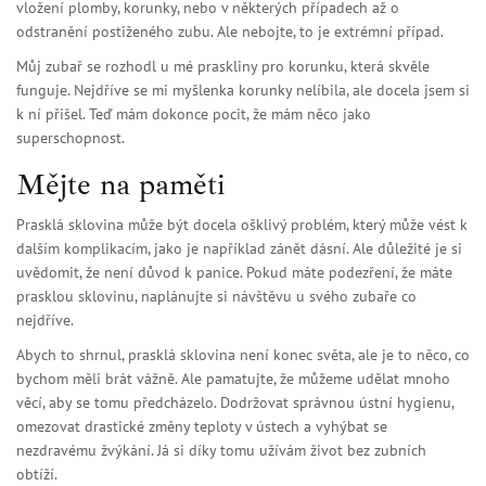
vložení plomby, korunky, nebo v některých případech až o
odstranění postiženého zubu. Ale nebojte, to je extrémní případ.
Můj zubař se rozhodl u mé praskliny pro korunku, která skvěle
funguje. Nejdříve se mi myšlenka korunky nelíbila, ale docela jsem si
k ní přišel. Teď mám dokonce pocit, že mám něco jako
superschopnost.
Mějte na paměti
Prasklá sklovina může být docela ošklivý problém, který může vést k
dalším komplikacím, jako je například zánět dásní. Ale důležité je si
uvědomit, že není důvod k panice. Pokud máte podezření, že máte
prasklou sklovinu, naplánujte si návštěvu u svého zubaře co
nejdříve.
Abych to shrnul, prasklá sklovina není konec světa, ale je to něco, co
bychom měli brát vážně. Ale pamatujte, že můžeme udělat mnoho
věcí, aby se tomu předcházelo. Dodržovat správnou ústní hygienu,
omezovat drastické změny teploty v ústech a vyhýbat se
nezdravému žvýkání. Já si díky tomu užívám život bez zubních
obtíží.