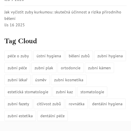
Jak vyčistit zuby kurkumou: skutečná účinnost a rizika přírodního
bělení
lis 16 2025
Tag Cloud
péče o zuby
ústní hygiena
bělení zubů
zubní hygiena
zubní péče
zubní plak
ortodoncie
zubní kámen
zubní lékař
úsměv
zubní kosmetika
estetická stomatologie
zubní kaz
stomatologie
zubní fazety
citlivost zubů
rovnátka
dentální hygiena
zubní estetika
dentální péče