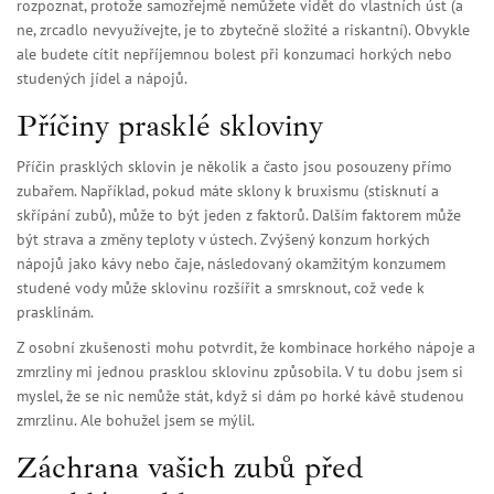
rozpoznat, protože samozřejmě nemůžete vidět do vlastních úst (a
ne, zrcadlo nevyužívejte, je to zbytečně složité a riskantní). Obvykle
ale budete cítit nepříjemnou bolest při konzumaci horkých nebo
studených jídel a nápojů.
Příčiny prasklé skloviny
Příčin prasklých sklovin je několik a často jsou posouzeny přímo
zubařem. Například, pokud máte sklony k bruxismu (stisknutí a
skřípání zubů), může to být jeden z faktorů. Dalším faktorem může
být strava a změny teploty v ústech. Zvýšený konzum horkých
nápojů jako kávy nebo čaje, následovaný okamžitým konzumem
studené vody může sklovinu rozšířit a smrsknout, což vede k
prasklinám.
Z osobní zkušenosti mohu potvrdit, že kombinace horkého nápoje a
zmrzliny mi jednou prasklou sklovinu způsobila. V tu dobu jsem si
myslel, že se nic nemůže stát, když si dám po horké kávě studenou
zmrzlinu. Ale bohužel jsem se mýlil.
Záchrana vašich zubů před