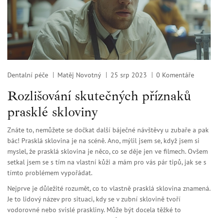
Dentalní péče
Matěj Novotný
25 srp 2023
0 Komentáře
Rozlišování skutečných příznaků
prasklé skloviny
Znáte to, nemůžete se dočkat další báječné návštěvy u zubaře a pak
bác! Prasklá sklovina je na scéně. Ano, mýlil jsem se, když jsem si
myslel, že prasklá sklovina je něco, co se děje jen ve filmech. Ovšem
setkal jsem se s tím na vlastní kůži a mám pro vás pár tipů, jak se s
tímto problémem vypořádat.
Nejprve je důležité rozumět, co to vlastně prasklá sklovina znamená.
Je to lidový název pro situaci, kdy se v zubní sklovině tvoří
vodorovné nebo svislé praskliny. Může být docela těžké to