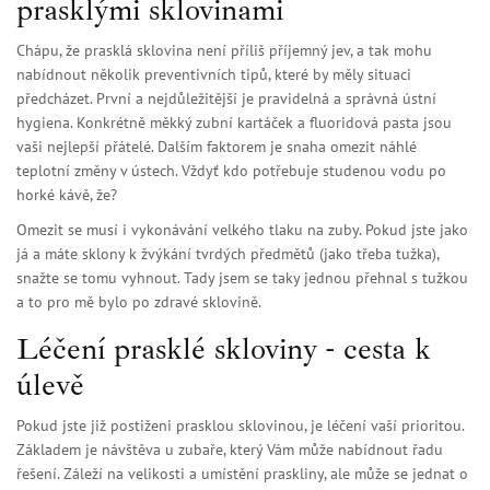
prasklými sklovinami
Chápu, že prasklá sklovina není příliš příjemný jev, a tak mohu
nabídnout několik preventivních tipů, které by měly situaci
předcházet. První a nejdůležitější je pravidelná a správná ústní
hygiena. Konkrétně měkký zubní kartáček a fluoridová pasta jsou
vaši nejlepší přátelé. Dalším faktorem je snaha omezit náhlé
teplotní změny v ústech. Vždyť kdo potřebuje studenou vodu po
horké kávě, že?
Omezit se musí i vykonávání velkého tlaku na zuby. Pokud jste jako
já a máte sklony k žvýkání tvrdých předmětů (jako třeba tužka),
snažte se tomu vyhnout. Tady jsem se taky jednou přehnal s tužkou
a to pro mě bylo po zdravé sklovině.
Léčení prasklé skloviny - cesta k
úlevě
Pokud jste již postiženi prasklou sklovinou, je léčení vaší prioritou.
Základem je návštěva u zubaře, který Vám může nabídnout řadu
řešení. Záleží na velikosti a umístění praskliny, ale může se jednat o