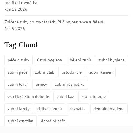
pro fixní rovnátka
kvě 12 2026
Zničené zuby po rovnátkách: Příčiny, prevence a řešení
čen 5 2026
Tag Cloud
péče o zuby
ústní hygiena
bělení zubů
zubní hygiena
zubní péče
zubní plak
ortodoncie
zubní kámen
zubní lékař
úsměv
zubní kosmetika
estetická stomatologie
zubní kaz
stomatologie
zubní fazety
citlivost zubů
rovnátka
dentální hygiena
zubní estetika
dentální péče