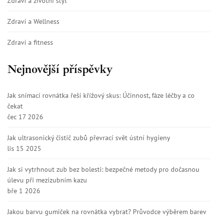
Zdraví a životní styl
Zdraví a Wellness
Zdraví a fitness
Nejnovější příspěvky
Jak snímací rovnátka řeší křížový skus: Účinnost, fáze léčby a co
čekat
čec 17 2026
Jak ultrasonický čistič zubů převrací svět ústní hygieny
lis 15 2025
Jak si vytrhnout zub bez bolesti: bezpečné metody pro dočasnou
úlevu při mezizubním kazu
bře 1 2026
Jakou barvu gumiček na rovnátka vybrat? Průvodce výběrem barev