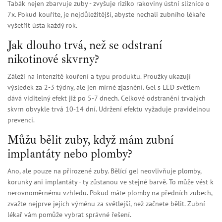
Tabák nejen zbarvuje zuby - zvyšuje riziko rakoviny ústní sliznice o
7x. Pokud kouříte, je nejdůležitější, abyste nechali zubního lékaře
vyšetřit ústa každý rok.
Jak dlouho trvá, než se odstraní
nikotinové skvrny?
Záleží na intenzitě kouření a typu produktu. Proužky ukazují
výsledek za 2-3 týdny, ale jen mírné zjasnění. Gel s LED světlem
dává viditelný efekt již po 5-7 dnech. Celkové odstranění trvalých
skvrn obvykle trvá 10-14 dní. Udržení efektu vyžaduje pravidelnou
prevenci.
Můžu bělit zuby, když mám zubní
implantáty nebo plomby?
Ano, ale pouze na přirozené zuby. Bělící gel neovlivňuje plomby,
korunky ani implantáty - ty zůstanou ve stejné barvě. To může vést k
nerovnoměrnému vzhledu. Pokud máte plomby na předních zubech,
zvažte nejprve jejich výměnu za světlejší, než začnete bělit. Zubní
lékař vám pomůže vybrat správné řešení.