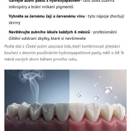
Užívejte zubní pastu s hydroxyapatitem
- tato látka uzavírá
mikropóry a brání vnikání pigmentů
Vyhněte se černému čaji a červenému vínu
- tyto nápoje zhoršují
skvrny
Navštěvujte zubního lékaře každých 6 měsíců
- profesionální
čištění odstraní zbytky, které si nevšimnete
Podle dat z
České zubní asociace
lidé, kteří kombinovali přestání
kouření s denním používáním hydroxyapatitové pasty, měli o 68 %
méně nových skvrn během prvního roku.