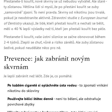
Přestanete-li kouřit, nové skvrny se už nebudou vytvářet. Ale staré -
ty zůstanou. Většina lidí si myslí, že po přestání kouřit se zuby
„samovolně“ zjasní. To není pravda. Skvrny od nikotinu jsou trvalé,
pokud je neodstraníte aktivně. Zdravotní studie z
European Journal
of Dentistry
ukazují, že lidé, kteří přestali kouřit a nechali se bělit,
měli o 40 % lepší výsledky než ti, kteří jen přestali kouřit bez péče.
Přestanete-li kouřit, vaše ústní sliznice se začne obnovovat během
2-4 týdnů. Zlepší se chuť, vůně a riziko zánětů. Ale zuby zůstanou
šedivé, pokud neuděláte něco pro ně.
Prevence: jak zabránit novým
skvrnám
Je lepší zabránit než léčit. Zde je, co pomáhá:
Po každém cigaretě si opláchněte ústa vodou
- to zpomalí vnikání
nikotinu do skloviny
Používejte bělící štětec denně
- není to bělení, ale odstraňuje
povrchové zbytky