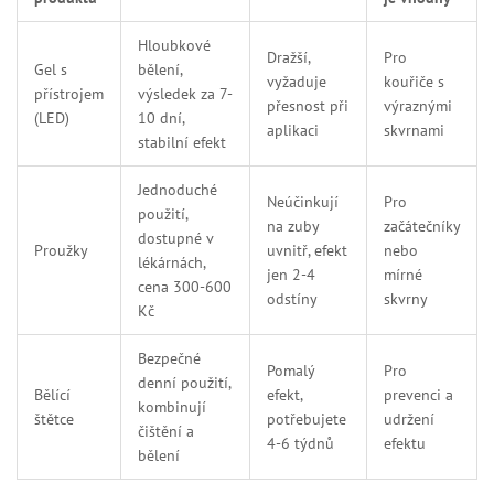
Hloubkové
Dražší,
Pro
Gel s
bělení,
vyžaduje
kouřiče s
přístrojem
výsledek za 7-
přesnost při
výraznými
(LED)
10 dní,
aplikaci
skvrnami
stabilní efekt
Jednoduché
Neúčinkují
Pro
použití,
na zuby
začátečníky
dostupné v
Proužky
uvnitř, efekt
nebo
lékárnách,
jen 2-4
mírné
cena 300-600
odstíny
skvrny
Kč
Bezpečné
Pomalý
Pro
denní použití,
Bělící
efekt,
prevenci a
kombinují
štětce
potřebujete
udržení
čištění a
4-6 týdnů
efektu
bělení