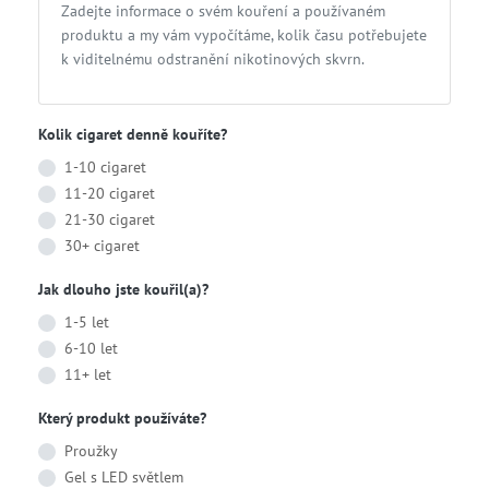
Zadejte informace o svém kouření a používaném
produktu a my vám vypočítáme, kolik času potřebujete
k viditelnému odstranění nikotinových skvrn.
Kolik cigaret denně kouříte?
1-10 cigaret
11-20 cigaret
21-30 cigaret
30+ cigaret
Jak dlouho jste kouřil(a)?
1-5 let
6-10 let
11+ let
Který produkt používáte?
Proužky
Gel s LED světlem