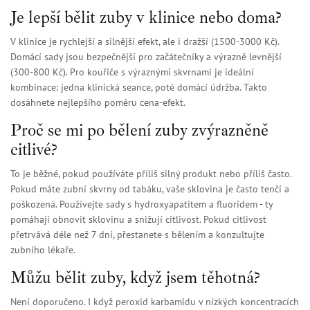
Je lepší bělit zuby v klinice nebo doma?
V klinice je rychlejší a silnější efekt, ale i dražší (1500-3000 Kč).
Domácí sady jsou bezpečnější pro začátečníky a výrazně levnější
(300-800 Kč). Pro kouřiče s výraznými skvrnami je ideální
kombinace: jedna klinická seance, poté domácí údržba. Takto
dosáhnete nejlepšího poměru cena-efekt.
Proč se mi po bělení zuby zvýrazněně
citlivé?
To je běžné, pokud používáte příliš silný produkt nebo příliš často.
Pokud máte zubní skvrny od tabáku, vaše sklovina je často tenčí a
poškozená. Používejte sady s hydroxyapatitem a fluoridem - ty
pomáhají obnovit sklovinu a snižují citlivost. Pokud citlivost
přetrvává déle než 7 dní, přestanete s bělením a konzultujte
zubního lékaře.
Můžu bělit zuby, když jsem těhotná?
Není doporučeno. I když peroxid karbamidu v nízkých koncentracích