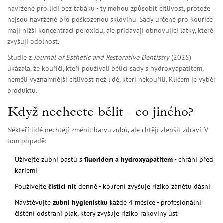
navržené pro lidi bez tabáku - ty mohou způsobit citlivost, protože
nejsou navržené pro poškozenou sklovinu. Sady určené pro kouřiče
mají nižší koncentraci peroxidu, ale přidávají obnovující látky, které
zvyšují odolnost.
Studie z
Journal of Esthetic and Restorative Dentistry
(2025)
ukázala, že kouřiči, kteří používali bělící sady s hydroxyapatitem,
neměli významnější citlivost než lidé, kteří nekouřili. Klíčem je výběr
produktu.
Když nechcete bělit - co jiného?
Někteří lidé nechtějí změnit barvu zubů, ale chtějí zlepšit zdraví. V
tom případě:
Užívejte zubní pastu s
fluoridem a hydroxyapatitem
- chrání před
kariemi
Používejte
čistící nit
denně - kouření zvyšuje riziko zánětu dásní
Navštěvujte
zubní hygienistku
každé 4 měsíce - profesionální
čištění odstraní plak, který zvyšuje riziko rakoviny úst