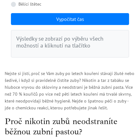
Bělící štětec
Vypočítat čas
Výsledky se zobrazí po výběru všech
možností a kliknutí na tlačítko
Nejste si jistí, proč se Vám zuby po letech kouření stávají žluté nebo
šedivé, i když si pravidelně čistíte zuby? Nikotin a tar z tabáku se
hluboce vryvou do skloviny a neodstraní je běžná zubní pasta. Více
než 70 % kouřičů po více než pěti letech kouření má trvalé skvrny,
které neodpovídají běžné hygieně. Nejde o špatnou péči o zuby -
jde o chemickou reakci, kterou potřebujete jinak řešit.
Proč nikotin zubů neodstraníte
běžnou zubní pastou?