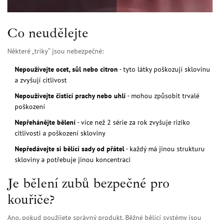
Co neudělejte
Některé „triky“ jsou nebezpečné:
Nepoužívejte ocet, sůl nebo citron
- tyto látky poškozují sklovinu
a zvyšují citlivost
Nepoužívejte čisticí prachy nebo uhlí
- mohou způsobit trvalé
poškození
Nepřehánějte bělení
- více než 2 série za rok zvyšuje riziko
citlivosti a poškození skloviny
Nepředávejte si bělící sady od přátel
- každý má jinou strukturu
skloviny a potřebuje jinou koncentraci
Je bělení zubů bezpečné pro
kouřiče?
Ano, pokud použijete správný produkt. Běžné bělící systémy jsou