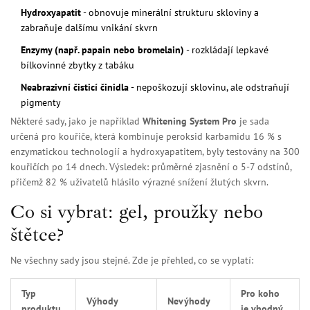
Hydroxyapatit
- obnovuje minerální strukturu skloviny a
zabraňuje dalšímu vnikání skvrn
Enzymy (např. papain nebo bromelain)
- rozkládají lepkavé
bílkovinné zbytky z tabáku
Neabrazivní čisticí činidla
- nepoškozují sklovinu, ale odstraňují
pigmenty
Některé sady, jako je například
Whitening System Pro
je sada
určená pro kouřiče, která kombinuje peroksid karbamidu 16 % s
enzymatickou technologií a hydroxyapatitem
, byly testovány na 300
kouřičích po 14 dnech. Výsledek: průměrné zjasnění o 5-7 odstínů,
přičemž 82 % uživatelů hlásilo výrazné snížení žlutých skvrn.
Co si vybrat: gel, proužky nebo
štětce?
Ne všechny sady jsou stejné. Zde je přehled, co se vyplatí:
Typ
Pro koho
Výhody
Nevýhody
produktu
je vhodný