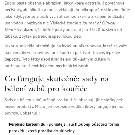
Zubní pasta obsahuje abrazivní látky, které odstraňují povrchové
nečistoty, ale nikotin a tar se vkládají do mikroporů v sklovine. To je
jako kdybyste se snažili vyčistit černou skvrnu z kamenité dlažby
jen vodou - nezbyde nic. Vědecké studie z
Journal of Clinical
Dentistry
ukazují, že běžné pasty odstraní jen 15-20 % skvrn od
tabáku. Zbytek potřebuje specifickou péči.
Nikotin se v těle přeměňuje na kyselinu nikotinovou, která se váže
na minerály ve sklovine. Tar z kouření pak tvoří tmavé, lepkavé
depozity. Tyto látky neodstraníte ani důkladným čištěním -
potřebujete chemický nebo mechanický zásah.
Co funguje skutečně: sady na
bělení zubů pro kouřiče
Sady na bělení zubů určené pro kouřiče obsahují jiné složky než
běžné produkty. Místo jen peroxidu vodíku (který funguje jen na
povrchu), obsahují:
Peroksid karbamidu
- pomalejší, ale hlouběji působící forma
peroxidu, která proniká do skloviny