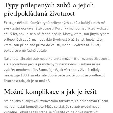
Typy prilepených zubů a jejich
předpokládaná životnost
Existuje několik různých typů prilepených zubů a každý z nich má
své vlastní očekávané životnosti. Korunky mohou například vydržet
až 15 let, pokud se o ně řádně pečuje. Mosty, které jsou jiným typem
prilepených zubů, mají obvykle životnost 5 až 15 let. Implantáty,
které jsou připojené přímo do čelisti, mohou vydržet až 25 let,
pokud se o ně řádně pečuje.
Nakonec, náhradní zub nebo korunka může mít omezenou životnost,
ale s pořádnou péčí a pravidelnými návštěvami u zubaře může
vydržet mnohem déle. Samozřejmě, jak všechno v životě, nikdy
neexistuje 100% záruka, ale dobrá péče určitě pomůže prodloužit
životnost tak, jak je to možné.
Možné komplikace a jak je řešit
Stejně jako s jakýmkoli zdravotním zákrokem, i s prilepeným zubem
mohou nastat komplikace. Může se stát, že se zub uvolní nebo
vypadne. Pokud se tak stane, je důležité co nejdříve navštívit