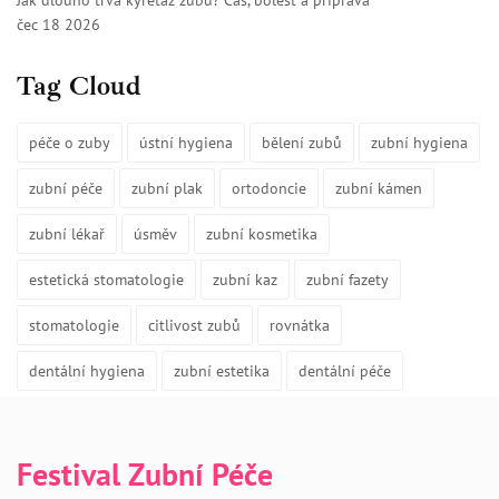
čec 18 2026
Tag Cloud
péče o zuby
ústní hygiena
bělení zubů
zubní hygiena
zubní péče
zubní plak
ortodoncie
zubní kámen
zubní lékař
úsměv
zubní kosmetika
estetická stomatologie
zubní kaz
zubní fazety
stomatologie
citlivost zubů
rovnátka
dentální hygiena
zubní estetika
dentální péče
Festival Zubní Péče