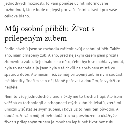
jednotlivých možností. To vám pomůže učinit informované
rozhodnutí, které bude nejlepší pro vaše ústní zdraví i pro vaše
celkové blaho.
Můj osobní příběh: Život s
prilepeným zubem
Podle návrhů jsem se rozhodla začlenit svůj osobní příběh. Takže
ano, mám prilepený zub. A ano, před nějakým časem jsem prožila
zlomeninu zubu. Nejednalo se o něco, čeho bych se mohla vyhnout,
byla to nehoda a já jsem byla v té chvíli na správném místě ve
špatnou dobu. Ale musím říci, že můj prilepený zub je nyní součástí
mé identity. Snažím se o něj řádně pečovat a doufám, že vydrží co
nejdéle.
Není to vždy jednoduché a ano, někdy mě to trochu trápí. Ale jsem
vděčná za technologii a schopnosti mých zubních lékařů, které mi
umožnily zůstat se svým zubem, i když už to není ten původní. A
doufám, že vám můj příběh dodá trochu povzbuzení a ukáže, že
život s prilepeným zubem je mnohem lepší než život bez zubu.