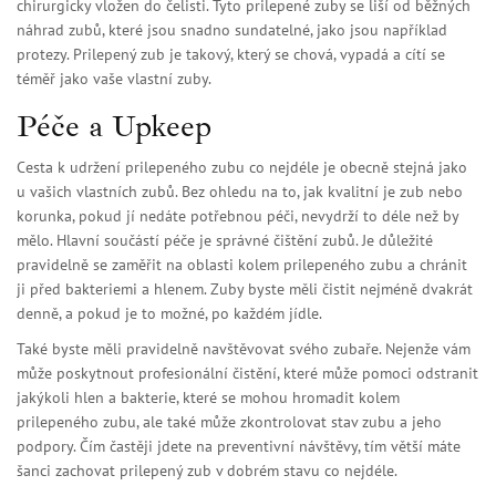
chirurgicky vložen do čelisti. Tyto prilepené zuby se liší od běžných
náhrad zubů, které jsou snadno sundatelné, jako jsou například
protezy. Prilepený zub je takový, který se chová, vypadá a cítí se
téměř jako vaše vlastní zuby.
Péče a Upkeep
Cesta k udržení prilepeného zubu co nejdéle je obecně stejná jako
u vašich vlastních zubů. Bez ohledu na to, jak kvalitní je zub nebo
korunka, pokud jí nedáte potřebnou péči, nevydrží to déle než by
mělo. Hlavní součástí péče je správné čištění zubů. Je důležité
pravidelně se zaměřit na oblasti kolem prilepeného zubu a chránit
ji před bakteriemi a hlenem. Zuby byste měli čistit nejméně dvakrát
denně, a pokud je to možné, po každém jídle.
Také byste měli pravidelně navštěvovat svého zubaře. Nejenže vám
může poskytnout profesionální čistění, které může pomoci odstranit
jakýkoli hlen a bakterie, které se mohou hromadit kolem
prilepeného zubu, ale také může zkontrolovat stav zubu a jeho
podpory. Čím častěji jdete na preventivní návštěvy, tím větší máte
šanci zachovat prilepený zub v dobrém stavu co nejdéle.