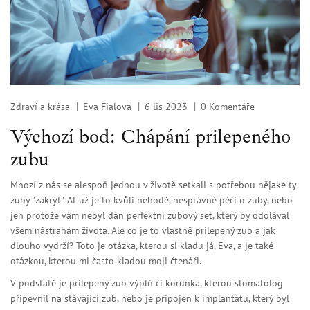
Zdraví a krása
Eva Fialová
6 lis 2023
0 Komentáře
Výchozí bod: Chápání prilepeného
zubu
Mnozí z nás se alespoň jednou v životě setkali s potřebou nějaké ty
zuby "zakrýt". Ať už je to kvůli nehodě, nesprávné péči o zuby, nebo
jen protože vám nebyl dán perfektní zubový set, který by odolával
všem nástrahám života. Ale co je to vlastně prilepený zub a jak
dlouho vydrží? Toto je otázka, kterou si kladu já, Eva, a je také
otázkou, kterou mi často kladou moji čtenáři.
V podstatě je prilepený zub výplň či korunka, kterou stomatolog
připevnil na stávající zub, nebo je připojen k implantátu, který byl