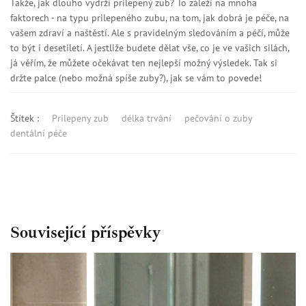
Takže, jak dlouho vydrží prilepený zub? To záleží na mnoha
faktorech - na typu prilepeného zubu, na tom, jak dobrá je péče, na
vašem zdraví a naštěstí. Ale s pravidelným sledováním a péčí, může
to být i desetiletí. A jestliže budete dělat vše, co je ve vašich silách,
já věřím, že můžete očekávat ten nejlepší možný výsledek. Tak si
držte palce (nebo možná spíše zuby?), jak se vám to povede!
Štítek :
Prilepeny zub
délka trvání
pečování o zuby
dentální péče
Související příspěvky