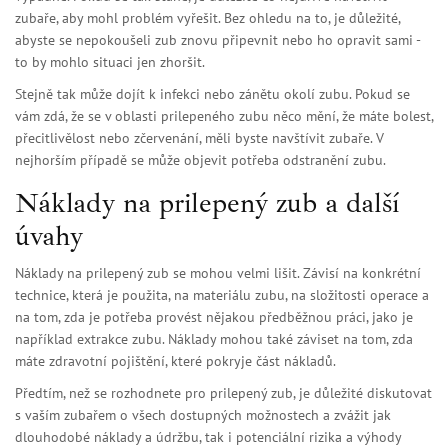
zubaře, aby mohl problém vyřešit. Bez ohledu na to, je důležité,
abyste se nepokoušeli zub znovu připevnit nebo ho opravit sami -
to by mohlo situaci jen zhoršit.
Stejně tak může dojít k infekci nebo zánětu okolí zubu. Pokud se
vám zdá, že se v oblasti prilepeného zubu něco mění, že máte bolest,
přecitlivělost nebo zčervenání, měli byste navštívit zubaře. V
nejhorším případě se může objevit potřeba odstranění zubu.
Náklady na prilepený zub a další
úvahy
Náklady na prilepený zub se mohou velmi lišit. Závisí na konkrétní
technice, která je použita, na materiálu zubu, na složitosti operace a
na tom, zda je potřeba provést nějakou předběžnou práci, jako je
například extrakce zubu. Náklady mohou také záviset na tom, zda
máte zdravotní pojištění, které pokryje část nákladů.
Předtím, než se rozhodnete pro prilepený zub, je důležité diskutovat
s vaším zubařem o všech dostupných možnostech a zvážit jak
dlouhodobé náklady a údržbu, tak i potenciální rizika a výhody