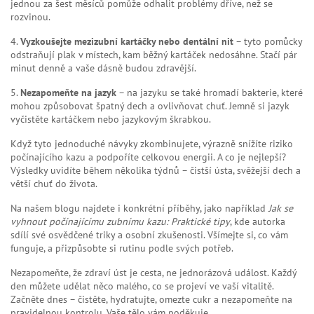
jednou za šest měsíců pomůže odhalit problémy dříve, než se
rozvinou.
4.
Vyzkoušejte mezizubní kartáčky nebo dentální nit
– tyto pomůcky
odstraňují plak v místech, kam běžný kartáček nedosáhne. Stačí pár
minut denně a vaše dásně budou zdravější.
5.
Nezapomeňte na jazyk
– na jazyku se také hromadí bakterie, které
mohou způsobovat špatný dech a ovlivňovat chuť. Jemně si jazyk
vyčistěte kartáčkem nebo jazykovým škrabkou.
Když tyto jednoduché návyky zkombinujete, výrazně snížíte riziko
počínajícího kazu a podpoříte celkovou energii. A co je nejlepší?
Výsledky uvidíte během několika týdnů – čistší ústa, svěžejší dech a
větší chuť do života.
Na našem blogu najdete i konkrétní příběhy, jako například
Jak se
vyhnout počínajícímu zubnímu kazu: Praktické tipy
, kde autorka
sdílí své osvědčené triky a osobní zkušenosti. Všímejte si, co vám
funguje, a přizpůsobte si rutinu podle svých potřeb.
Nezapomeňte, že zdraví úst je cesta, ne jednorázová událost. Každý
den můžete udělat něco malého, co se projeví ve vaší vitalitě.
Začněte dnes – čistěte, hydratujte, omezte cukr a nezapomeňte na
pravidelnou kontrolu. Vaše tělo vám poděkuje.