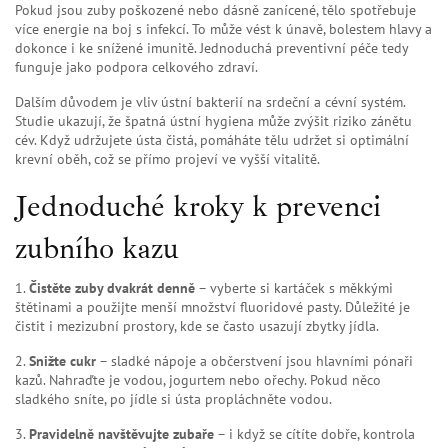
Pokud jsou zuby poškozené nebo dásně zanícené, tělo spotřebuje
více energie na boj s infekcí. To může vést k únavě, bolestem hlavy a
dokonce i ke snížené imunitě. Jednoduchá preventivní péče tedy
funguje jako podpora celkového zdraví.
Dalším důvodem je vliv ústní bakterií na srdeční a cévní systém.
Studie ukazují, že špatná ústní hygiena může zvýšit riziko zánětu
cév. Když udržujete ústa čistá, pomáháte tělu udržet si optimální
krevní oběh, což se přímo projeví ve vyšší vitalitě.
Jednoduché kroky k prevenci
zubního kazu
1.
Čistěte zuby dvakrát denně
– vyberte si kartáček s měkkými
štětinami a použijte menší množství fluoridové pasty. Důležité je
čistit i mezizubní prostory, kde se často usazují zbytky jídla.
2.
Snižte cukr
– sladké nápoje a občerstvení jsou hlavními pónaři
kazů. Nahraďte je vodou, jogurtem nebo ořechy. Pokud něco
sladkého sníte, po jídle si ústa propláchněte vodou.
3.
Pravidelně navštěvujte zubaře
– i když se cítíte dobře, kontrola