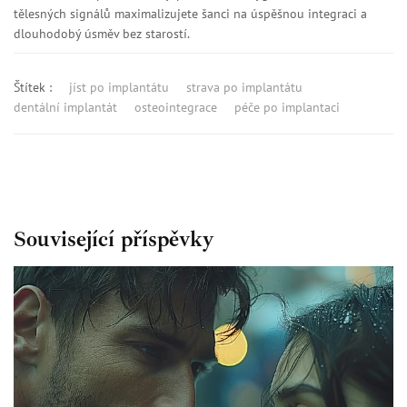
tělesných signálů maximalizujete šanci na úspěšnou integraci a
dlouhodobý úsměv bez starostí.
Štítek :
jíst po implantátu
strava po implantátu
dentální implantát
osteointegrace
péče po implantaci
Související příspěvky