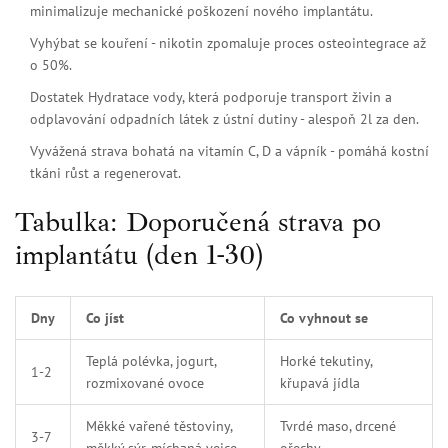
minimalizuje mechanické poškození nového implantátu
.
Vyhýbat se kouření - nikotin zpomaluje proces osteointegrace až
o 50%.
Dostatek
Hydratace
vody, která podporuje transport živin a
odplavování odpadních látek z ústní dutiny
- alespoň 2l za den.
Vyvážená strava bohatá na vitamín C, D a vápník - pomáhá kostní
tkáni růst a regenerovat.
Tabulka: Doporučená strava po
implantátu (den 1-30)
Dny
Co jíst
Co vyhnout se
Teplá polévka, jogurt,
Horké tekutiny,
1-2
rozmixované ovoce
křupavá jídla
Měkké vařené těstoviny,
Tvrdé maso, drcené
3-7