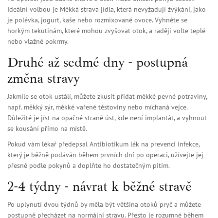
Ideální volbou je
Měkká strava
jídla, která nevyžadují žvýkání, jako
je polévka, jogurt, kaše nebo rozmixované ovoce
. Vyhněte se
horkým tekutinám, které mohou zvyšovat otok, a raději volte teplé
nebo vlažné pokrmy.
Druhé až sedmé dny - postupná
změna stravy
Jakmile se otok ustálí, můžete zkusit přidat měkké pevné potraviny,
např. měkký sýr, měkké vařené těstoviny nebo míchaná vejce.
Důležité je jíst na opačné straně úst, kde není implantát, a vyhnout
se kousání přímo na místě.
Pokud vám lékař předepsal
Antibiotikum
lék na prevenci infekce,
který je běžně podáván během prvních dní po operaci
, užívejte jej
přesně podle pokynů a doplňte ho dostatečným pitím.
2-4 týdny - návrat k běžné stravě
Po uplynutí dvou týdnů by měla být většina otoků pryč a můžete
postupně přecházet na normální stravu. Přesto je rozumné během