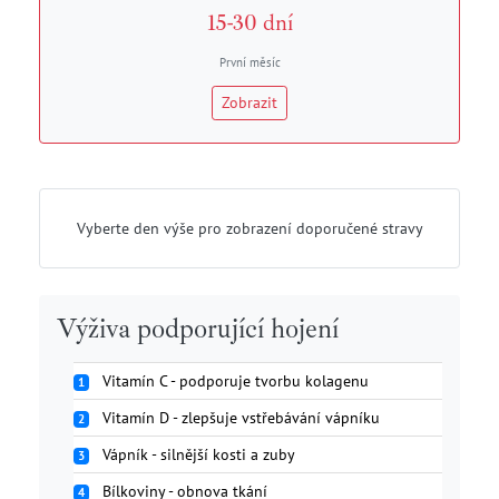
15-30 dní
První měsíc
Zobrazit
Vyberte den výše pro zobrazení doporučené stravy
Výživa podporující hojení
Vitamín C - podporuje tvorbu kolagenu
1
Vitamín D - zlepšuje vstřebávání vápníku
2
Vápník - silnější kosti a zuby
3
Bílkoviny - obnova tkání
4