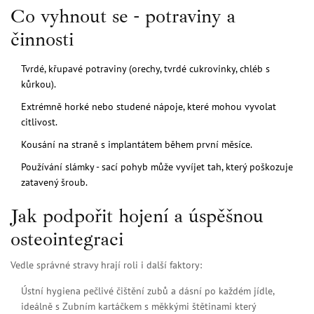
Co vyhnout se - potraviny a
činnosti
Tvrdé, křupavé potraviny (orechy, tvrdé cukrovinky, chléb s
kůrkou).
Extrémně horké nebo studené nápoje, které mohou vyvolat
citlivost.
Kousání na straně s implantátem během první měsíce.
Používání slámky - sací pohyb může vyvíjet tah, který poškozuje
zatavený šroub.
Jak podpořit hojení a úspěšnou
osteointegraci
Vedle správné stravy hrají roli i další faktory:
Ústní hygiena
pečlivé čištění zubů a dásní po každém jídle,
ideálně s
Zubním kartáčkem s měkkými štětinami
který