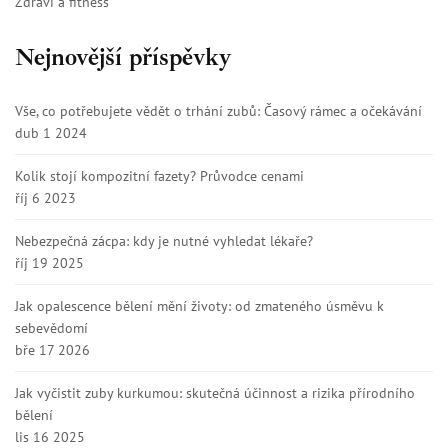
Zdraví a fitness
Nejnovější příspěvky
Vše, co potřebujete vědět o trhání zubů: Časový rámec a očekávání
dub 1 2024
Kolik stojí kompozitní fazety? Průvodce cenami
říj 6 2023
Nebezpečná zácpa: kdy je nutné vyhledat lékaře?
říj 19 2025
Jak opalescence bělení mění životy: od zmateného úsměvu k
sebevědomí
bře 17 2026
Jak vyčistit zuby kurkumou: skutečná účinnost a rizika přírodního
bělení
lis 16 2025