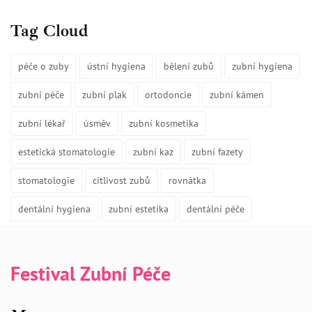
Tag Cloud
péče o zuby
ústní hygiena
bělení zubů
zubní hygiena
zubní péče
zubní plak
ortodoncie
zubní kámen
zubní lékař
úsměv
zubní kosmetika
estetická stomatologie
zubní kaz
zubní fazety
stomatologie
citlivost zubů
rovnátka
dentální hygiena
zubní estetika
dentální péče
Festival Zubní Péče