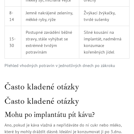
měkký sýr, míchaná vejce
ořechy
8-
Jemně nakrájené zeleniny,
Žvýkací žvýkačky,
14
měkké ryby, rýže
tvrdé sušenky
Postupné zavádění běžné
Silné kousání na
15-
stravy, stále vyhýbat se
implantát, nadměrná
30
extrémně tvrdým
konzumace
potravinám
kořeněných jídel
Přehled vhodných potravin v jednotlivých dnech po zákroku
Často kladené otázky
Často kladené otázky
Mohu po implantátu pít kávu?
Ano, pokud je káva vlažná a nepřidáváte do ní cukr nebo mléko,
které by mohly dráždit dásně. Ideální je konzumovat ji po 3.dnu.