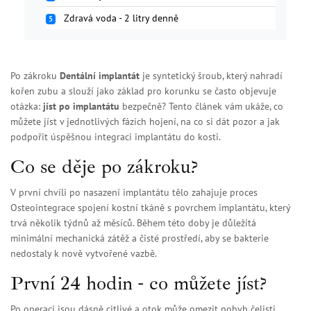
Zdravá voda - 2 litry denně
5
Po zákroku
Dentální implantát
je
syntetický šroub, který nahradí
kořen zubu a slouží jako základ pro korunku
se často objevuje
otázka:
jíst po implantátu
bezpečně? Tento článek vám ukáže, co
můžete jíst v jednotlivých fázích hojení, na co si dát pozor a jak
podpořit úspěšnou integraci implantátu do kosti.
Co se děje po zákroku?
V první chvíli po nasazení implantátu tělo zahajuje proces
Osteointegrace
spojení kostní tkáně s povrchem implantátu, který
trvá několik týdnů až měsíců
. Během této doby je důležitá
minimální mechanická zátěž a čisté prostředí, aby se bakterie
nedostaly k nově vytvořené vazbě.
První 24 hodin - co můžete jíst?
Po operaci jsou dásně citlivé a otok může omezit pohyb čelisti.