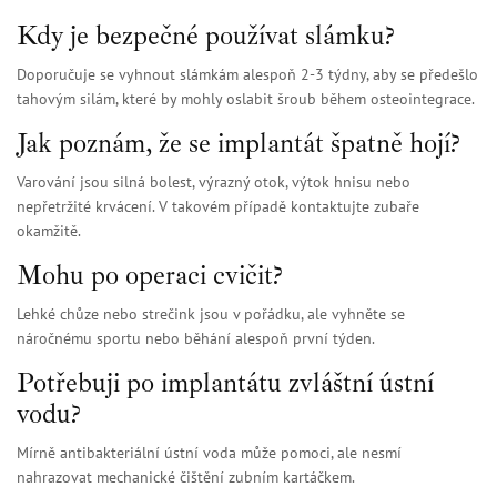
Kdy je bezpečné používat slámku?
Doporučuje se vyhnout slámkám alespoň 2-3 týdny, aby se předešlo
tahovým silám, které by mohly oslabit šroub během osteointegrace.
Jak poznám, že se implantát špatně hojí?
Varování jsou silná bolest, výrazný otok, výtok hnisu nebo
nepřetržité krvácení. V takovém případě kontaktujte zubaře
okamžitě.
Mohu po operaci cvičit?
Lehké chůze nebo strečink jsou v pořádku, ale vyhněte se
náročnému sportu nebo běhání alespoň první týden.
Potřebuji po implantátu zvláštní ústní
vodu?
Mírně antibakteriální ústní voda může pomoci, ale nesmí
nahrazovat mechanické čištění zubním kartáčkem.