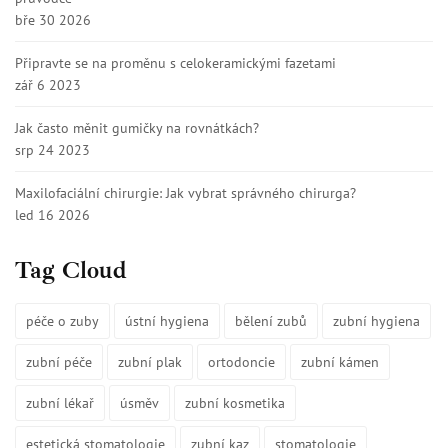
bře 30 2026
Připravte se na proměnu s celokeramickými fazetami
zář 6 2023
Jak často měnit gumičky na rovnátkách?
srp 24 2023
Maxilofaciální chirurgie: Jak vybrat správného chirurga?
led 16 2026
Tag Cloud
péče o zuby
ústní hygiena
bělení zubů
zubní hygiena
zubní péče
zubní plak
ortodoncie
zubní kámen
zubní lékař
úsměv
zubní kosmetika
estetická stomatologie
zubní kaz
stomatologie