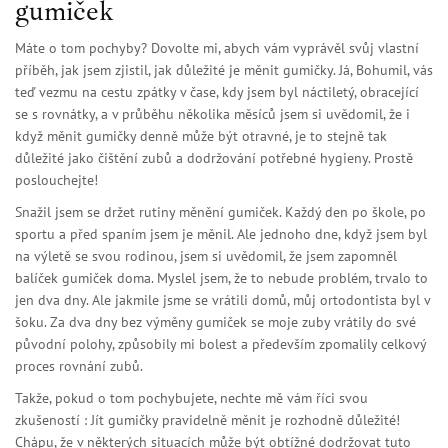
gumiček
Máte o tom pochyby? Dovolte mi, abych vám vyprávěl svůj vlastní
příběh, jak jsem zjistil, jak důležité je měnit gumičky. Já, Bohumil, vás
teď vezmu na cestu zpátky v čase, kdy jsem byl náctiletý, obracející
se s rovnátky, a v průběhu několika měsíců jsem si uvědomil, že i
když měnit gumičky denně může být otravné, je to stejně tak
důležité jako čištění zubů a dodržování potřebné hygieny. Prostě
poslouchejte!
Snažil jsem se držet rutiny měnění gumiček. Každý den po škole, po
sportu a před spaním jsem je měnil. Ale jednoho dne, když jsem byl
na výletě se svou rodinou, jsem si uvědomil, že jsem zapomněl
balíček gumiček doma. Myslel jsem, že to nebude problém, trvalo to
jen dva dny. Ale jakmile jsme se vrátili domů, můj ortodontista byl v
šoku. Za dva dny bez výměny gumiček se moje zuby vrátily do své
původní polohy, způsobily mi bolest a především zpomalily celkový
proces rovnání zubů.
Takže, pokud o tom pochybujete, nechte mě vám říci svou
zkušeností : Jít gumičky pravidelně měnit je rozhodně důležité!
Chápu, že v některých situacích může být obtížné dodržovat tuto