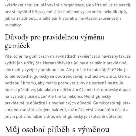
vyžadovat spoustu plánování a organizace, ale věřte mi, je to snazší,
než si myslíte! Připraveně si ted' ode mě vyslechněte několik tipů,
jak to zvládnout... a také pár historek z mé vlastní zkušenosti s
rovnátky.
Důvody pro pravidelnou výměnu
gumiček
Víte, co je na gumičkách na rovnátkách skvělé? Jsou navrženy tak, že
vydrží jen určitý čas. Nezanedbávejte je! musí se měnit pravidelně,
aby mohly vyvíjet pořádnou sílu. Ale proč je to tak důležité? No, je
to jednoduché: gumičky se opotřebovávají a ztrácí svou sílu, kterou
potřebují k tomu, aby mohly posouvat zuby na správná místa. Je
docela působivé, jak taková maličkost může mít tak obrovský dopad
na výsledný úsměv, že? Ale tím to nekončí. Měnit gumičky
pravidelně je důležité i z hygienických důvodů. Gumičky sbírají plak
a mohou se stát zdrojem bakterií, což může vést k zánětům dásní a
jiným potížím. Takže vidíte, měnit gumičky je skutečně důležité!
Můj osobní příběh s výměnou