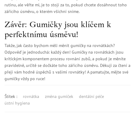
rutinu, ale věřte mi, je to stojí za to, pokud chcete dosáhnout toho
zářícího úsměvu, o kterém všichni sníme.
Závěr: Gumičky jsou klíčem k
perfektnímu úsměvu!
Takže, jak často bychom měli měnit gumičky na rovnátkách?
Odpověď je jednoduchá: každý den! Gumičky na rovnátkách jsou
kritickým komponentem procesu rovnání zubů, a pokud je měníte
pravidelně, určitě se dočkáte toho zářícího úsměvu. Děkuji za čtení a
přeji vám hodně úspěchů s vašimi rovnátky! A pamatujte, mějte své
gumičky vždy po ruce!
Štítek :
rovnátka
změna gumiček
dentální péče
ústní hygiena