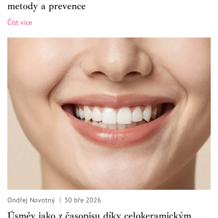
metody a prevence
Číst více
Ondřej Novotný
30 bře 2026
Úsměv jako z časopisu díky celokeramickým