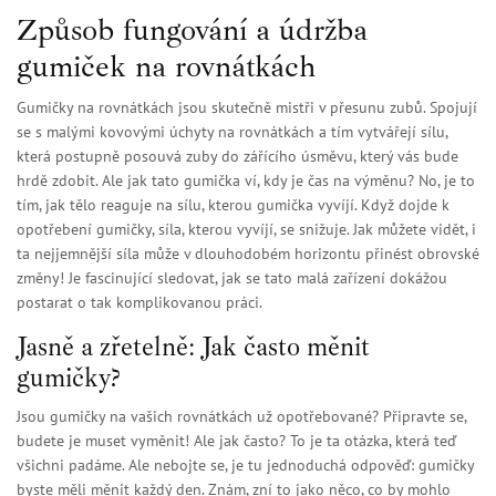
Způsob fungování a údržba
gumiček na rovnátkách
Gumičky na rovnátkách jsou skutečně mistři v přesunu zubů. Spojují
se s malými kovovými úchyty na rovnátkách a tím vytvářejí sílu,
která postupně posouvá zuby do zářícího úsměvu, který vás bude
hrdě zdobit. Ale jak tato gumička ví, kdy je čas na výměnu? No, je to
tím, jak tělo reaguje na sílu, kterou gumička vyvíjí. Když dojde k
opotřebení gumičky, síla, kterou vyvíjí, se snižuje. Jak můžete vidět, i
ta nejjemnější síla může v dlouhodobém horizontu přinést obrovské
změny! Je fascinující sledovat, jak se tato malá zařízení dokážou
postarat o tak komplikovanou práci.
Jasně a zřetelně: Jak často měnit
gumičky?
Jsou gumičky na vašich rovnátkách už opotřebované? Připravte se,
budete je muset vyměnit! Ale jak často? To je ta otázka, která teď
všichni padáme. Ale nebojte se, je tu jednoduchá odpověď: gumičky
byste měli měnit každý den. Znám, zní to jako něco, co by mohlo