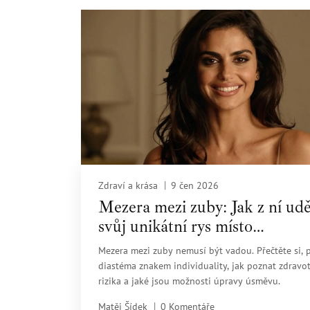
Zdraví a krása
9 čen 2026
Mezera mezi zuby: Jak z ní udě
svůj unikátní rys místo
nedokonalosti
Mezera mezi zuby nemusí být vadou. Přečtěte si, p
diastéma znakem individuality, jak poznat zdravo
rizika a jaké jsou možnosti úpravy úsměvu.
Matěj Šídek
0 Komentáře