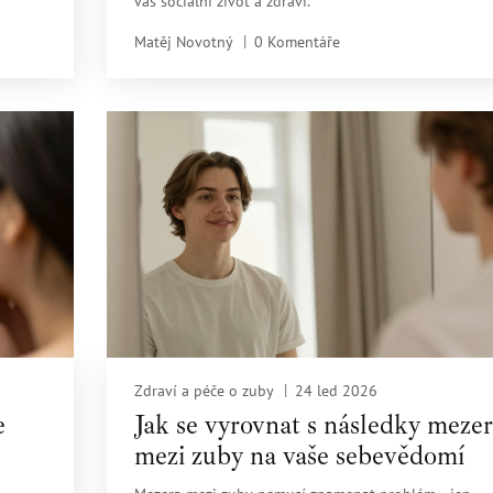
váš sociální život a zdraví.
Matěj Novotný
0 Komentáře
Zdraví a péče o zuby
24 led 2026
e
Jak se vyrovnat s následky meze
mezi zuby na vaše sebevědomí