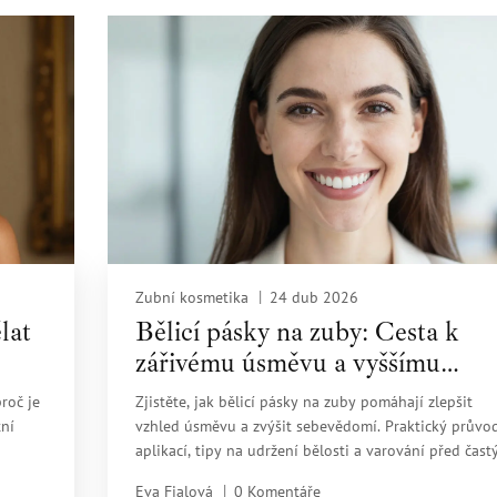
Zubní kosmetika
24 dub 2026
lat
Bělicí pásky na zuby: Cesta k
zářivému úsměvu a vyššímu
sebevědomí
roč je
Zjistěte, jak bělicí pásky na zuby pomáhají zlepšit
tní
vzhled úsměvu a zvýšit sebevědomí. Praktický průvo
aplikací, tipy na udržení bělosti a varování před čast
chybami.
Eva Fialová
0 Komentáře