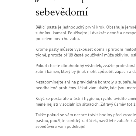
sebevědomí
Bělící pasta je jednoduchý první krok. Obsahuje jemné 
zubnímu kameni. Používejte ji dvakrát denně a nezap
po celém povrchu zubu.
Kromě pasty můžete vyzkoušet doma i přírodní metody
týdně, protože příliš časté používání může sklivinu osl
Pokud chcete dlouhodobý výsledek, zvažte profesionáln
zubní kámen, který by jinak mohl způsobit zápach a da
Nezapomínejte ani na pravidelné kontroly u zubaře. Je
neodhalené problémy. Lékař vám ukáže, kde jsou mezery
Když se postaráte o ústní hygienu, rychle uvidíte změn
méně nejistí v sociálních situacích. Zdravý úsměv totiž
Takže pokud se vám nechce trávit hodiny před zrcadle
pastou, použijte sonický kartáček, navštivte zubaře k
sebedůvěra vám poděkuje!