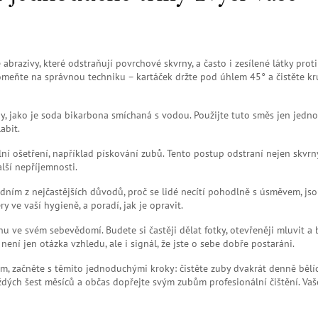
abrazivy, které odstraňují povrchové skvrny, a často i zesílené látky proti
omeňte na správnou techniku – kartáček držte pod úhlem 45° a čistěte k
, jako je soda bikarbona smíchaná s vodou. Použijte tuto směs jen jedn
abit.
í ošetření, například pískování zubů. Tento postup odstraní nejen skvrny,
lší nepříjemnosti.
dním z nejčastějších důvodů, proč se lidé necítí pohodlně s úsměvem, js
 ve vaší hygieně, a poradí, jak je opravit.
u ve svém sebevědomí. Budete si častěji dělat fotky, otevřeněji mluvit a 
 není jen otázka vzhledu, ale i signál, že jste o sebe dobře postaráni.
m, začněte s těmito jednoduchými kroky: čistěte zuby dvakrát denně bělíc
aždých šest měsíců a občas dopřejte svým zubům profesionální čištění. Vaš