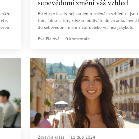
sebevědomí změní váš vzhled
- může
Estetické fazety nejsou jen o změnách vzhledu - jsou
těte,
tom, jak se cítíte, když se podíváte do zrcadla. Invest
 svou
do sebevědomí mění život daleko víc než jakýkoli
zákrok.
Eva Fialová
0 Komentáře
Zdraví a krása
11 dub 2024