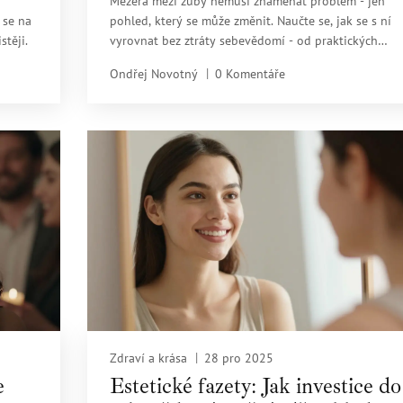
Mezera mezi zuby nemusí znamenat problém - jen
 se na
pohled, který se může změnit. Naučte se, jak se s ní
stěji.
vyrovnat bez ztráty sebevědomí - od praktických
léčebných možností až po psychologické nástroje.
Ondřej Novotný
0 Komentáře
Zdraví a krása
28 pro 2025
e
Estetické fazety: Jak investice do