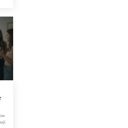
e
ším
ují