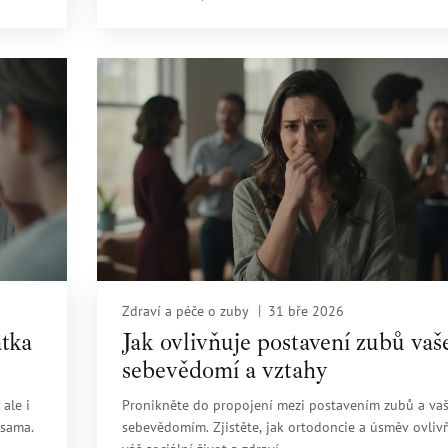
Zdraví a péče o zuby
31 bře 2026
átka
Jak ovlivňuje postavení zubů vaš
sebevědomí a vztahy
 ale i
Pronikněte do propojení mezi postavením zubů a va
 sama.
sebevědomím. Zjistěte, jak ortodoncie a úsměv ovlivň