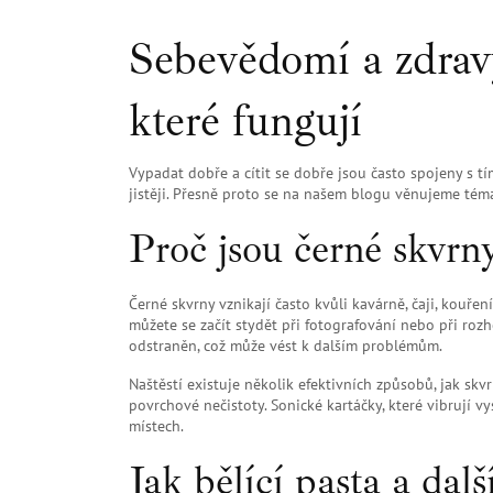
Sebevědomí a zdrav
které fungují
Vypadat dobře a cítit se dobře jsou často spojeny s tí
jistěji. Přesně proto se na našem blogu věnujeme tém
Proč jsou černé skvrn
Černé skvrny vznikají často kvůli kavárně, čaji, kouř
můžete se začít stydět při fotografování nebo při ro
odstraněn, což může vést k dalším problémům.
Naštěstí existuje několik efektivních způsobů, jak sk
povrchové nečistoty. Sonické kartáčky, které vibrují vy
místech.
Jak bělící pasta a dal