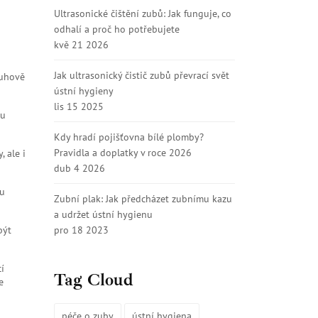
Ultrasonické čištění zubů: Jak funguje, co
odhalí a proč ho potřebujete
kvě 21 2026
Jak ultrasonický čistič zubů převrací svět
ruhově
ústní hygieny
lis 15 2025
ou
Kdy hradí pojišťovna bílé plomby?
Pravidla a doplatky v roce 2026
 ale i
dub 4 2026
ou
Zubní plak: Jak předcházet zubnímu kazu
a udržet ústní hygienu
být
pro 18 2023
í
Tag Cloud
e
péče o zuby
ústní hygiena