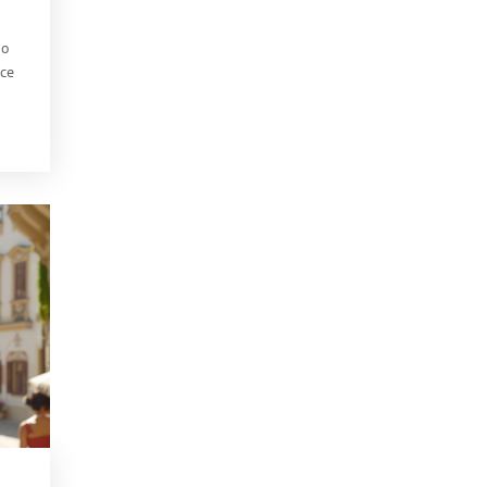
 o
ice