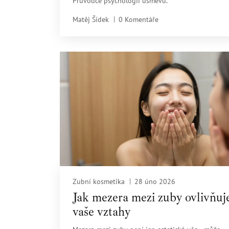
Průvodce psychologií úsměvu.
Matěj Šídek
0 Komentáře
Zubní kosmetika
28 úno 2026
Jak mezera mezi zuby ovlivňuj
vaše vztahy