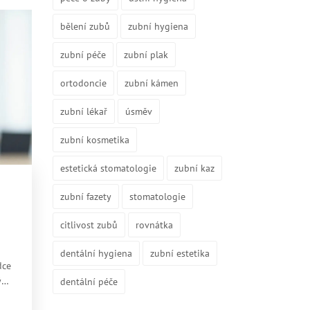
bělení zubů
zubní hygiena
zubní péče
zubní plak
ortodoncie
zubní kámen
zubní lékař
úsměv
zubní kosmetika
estetická stomatologie
zubní kaz
zubní fazety
stomatologie
citlivost zubů
rovnátka
dentální hygiena
zubní estetika
dce
ými
dentální péče