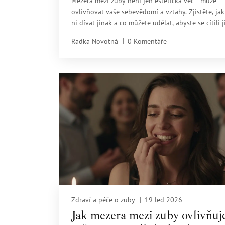
Mezera mezi zuby není jen estetická věc - může
ovlivňovat vaše sebevědomí a vztahy. Zjistěte, jak
ni dívat jinak a co můžete udělat, abyste se cítili ji
Radka Novotná
0 Komentáře
Zdraví a péče o zuby
19 led 2026
Jak mezera mezi zuby ovlivňuj