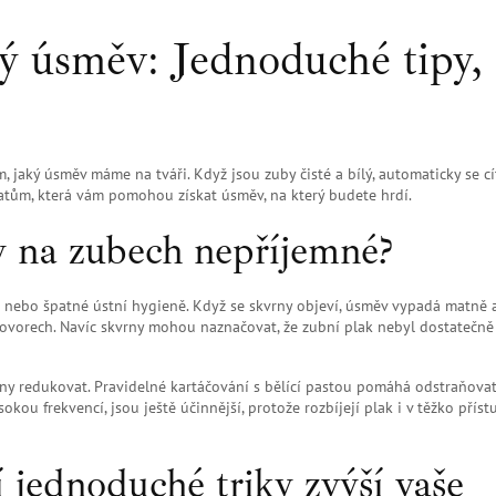
ý úsměv: Jednoduché tipy,
m, jaký úsměv máme na tváři. Když jsou zuby čisté a bílý, automaticky se c
atům, která vám pomohou získat úsměv, na který budete hrdí.
y na zubech nepříjemné?
ení nebo špatné ústní hygieně. Když se skvrny objeví, úsměv vypadá matně 
zhovorech. Navíc skvrny mohou naznačovat, že zubní plak nebyl dostatečně
vrny redukovat. Pravidelné kartáčování s bělící pastou pomáhá odstraňova
sokou frekvencí, jsou ještě účinnější, protože rozbíjejí plak i v těžko přís
ší jednoduché triky zvýší vaše