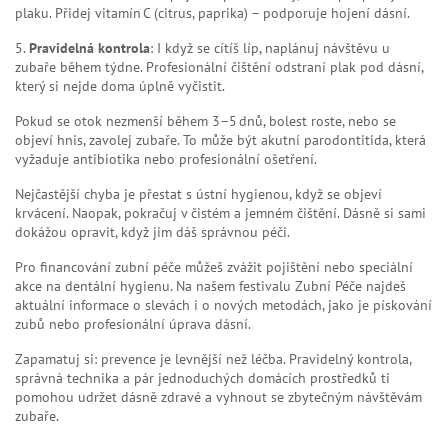
plaku. Přidej vitamín C (citrus, paprika) – podporuje hojení dásní.
5.
Pravidelná kontrola
: I když se cítíš líp, naplánuj návštěvu u
zubaře během týdne. Profesionální čištění odstraní plak pod dásní,
který si nejde doma úplně vyčistit.
Pokud se otok nezmenší během 3–5 dnů, bolest roste, nebo se
objeví hnis, zavolej zubaře. To může být akutní parodontitida, která
vyžaduje antibiotika nebo profesionální ošetření.
Nejčastější chyba je přestat s ústní hygienou, když se objeví
krvácení. Naopak, pokračuj v čistém a jemném čištění. Dásně si sami
dokážou opravit, když jim dáš správnou péči.
Pro financování zubní péče můžeš zvážit pojištění nebo speciální
akce na dentální hygienu. Na našem festivalu Zubní Péče najdeš
aktuální informace o slevách i o nových metodách, jako je pískování
zubů nebo profesionální úprava dásní.
Zapamatuj si: prevence je levnější než léčba. Pravidelný kontrola,
správná technika a pár jednoduchých domácích prostředků ti
pomohou udržet dásně zdravé a vyhnout se zbytečným návštěvám
zubaře.