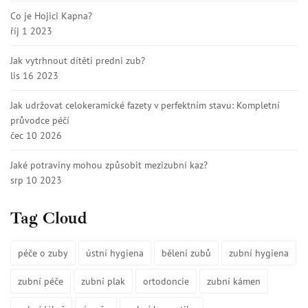
Co je Hojici Kapna?
říj 1 2023
Jak vytrhnout dítěti predni zub?
lis 16 2023
Jak udržovat celokeramické fazety v perfektním stavu: Kompletní
průvodce péčí
čec 10 2026
Jaké potraviny mohou způsobit mezizubní kaz?
srp 10 2023
Tag Cloud
péče o zuby
ústní hygiena
bělení zubů
zubní hygiena
zubní péče
zubní plak
ortodoncie
zubní kámen