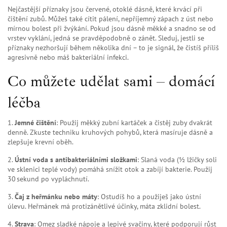
Nejčastější příznaky jsou červené, otoklé dásně, které krvácí při
čištění zubů. Můžeš také cítit pálení, nepříjemný zápach z úst nebo
mírnou bolest při žvýkání. Pokud jsou dásně měkké a snadno se od
vrstev vyklání, jedná se pravděpodobně o zánět. Sleduj, jestli se
příznaky nezhoršují během několika dní – to je signál, že čistíš příliš
agresivně nebo máš bakteriální infekci.
Co můžete udělat sami – domácí
léčba
1.
Jemné čištění
: Použij měkký zubní kartáček a čistěj zuby dvakrát
denně. Zkuste techniku kruhových pohybů, která masíruje dásně a
zlepšuje krevní oběh.
2.
Ústní voda s antibakteriálními složkami
: Slaná voda (½ lžičky soli
ve sklenici teplé vody) pomáhá snížit otok a zabíjí bakterie. Použij
30 sekund po vypláchnutí.
3.
Čaj z heřmánku nebo máty
: Ostudíš ho a použiješ jako ústní
úlevu. Heřmánek má protizánětlivé účinky, máta zklidní bolest.
4.
Strava
: Omez sladké nápoje a lepivé svačiny, které podporují růst