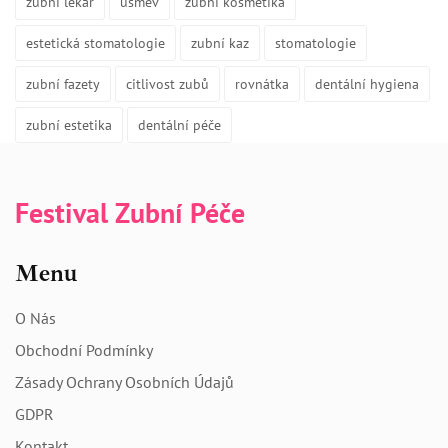
zubní lékař
úsměv
zubní kosmetika
estetická stomatologie
zubní kaz
stomatologie
zubní fazety
citlivost zubů
rovnátka
dentální hygiena
zubní estetika
dentální péče
Festival Zubní Péče
Menu
O Nás
Obchodní Podmínky
Zásady Ochrany Osobních Údajů
GDPR
Kontakt