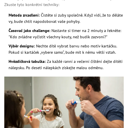
Zkuste tyto konkrétní techniky:
Metoda zrcadlení:
Čistěte si zuby společně. Když vidí, že to děláte
vy, bude chtít napodobovat vaše pohyby.
Časovač jako challenge:
Nastavte si timer na 2 minuty a řekněte:
"Kdo zvládne vyčistit všechny kouty, než budík zazvoní?"
Výběr designu:
Nechte dítě vybrat barvu nebo motiv kartáčku.
Pokud si kartáček „vybere samo“, bude mít k němu větší vztah.
Hvězdičková tabulka:
Za každé ranní a večerní čištění dejte dítěti
nálepsku. Po deseti nálepkách získejte malou odměnu.