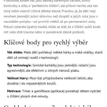
v obchodě, kolem vás jsou desítky barevných variant, svítící
kontrolky a sliby o "perfektním čištění", ale přitom nevíte, zda ten
silný režim nezničí citlivé dětské dásně. Pravdou je, že děti mají
mnohem jemnější zubní sklovinu než dospělí a jejich ústa jsou v
neustálém pohybu - od prvních mléků až po permanentní zuby.
Pokud vyberete špatný model, může se stát, že z čištění zubů bude
mít vaše dítě trauma nebo si paradoxně dásně poškodí.
Klíčové body pro rychlý výběr
Věk dítěte:
Malá děti potřebují měkké hárky a nízké otáčky; starší
děti už snímají rozdíl v technologii.
Typ technologie:
Sonické kartáčky jsou jemnější, rotační jsou
agresivnější, ale efektivní u silných nánosů plaku.
Velikost hlavy:
Musí být přizpůsobena velikosti čelistí, aby
dosáhla i do nejzadnějších koutů.
Motivace:
Timer a gamifikace (aplikace) pomáhají dětem vydržet
u čištění plných dvě minuty.