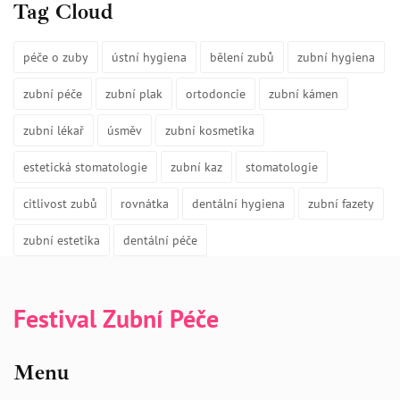
Tag Cloud
péče o zuby
ústní hygiena
bělení zubů
zubní hygiena
zubní péče
zubní plak
ortodoncie
zubní kámen
zubní lékař
úsměv
zubní kosmetika
estetická stomatologie
zubní kaz
stomatologie
citlivost zubů
rovnátka
dentální hygiena
zubní fazety
zubní estetika
dentální péče
Festival Zubní Péče
Menu