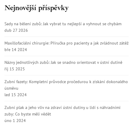
Nejnovější příspěvky
Sady na bělení zubů: Jak vybrat tu nejlepší a vyhnout se chybám
dub 27 2026
Maxillofaciální chirurgie: Příručka pro pacienty a jak zvládnout zátěž
bře 14 2024
Názvy jednotlivých zubů: Jak se snadno orientovat v ústní dutině
říj 15 2025
Zubní fazety: Kompletní průvodce pročedurou k získání dokonalého
úsměvu
led 15 2024
Zubní plak a jeho vliv na zdraví ústní dutiny u lidí s náhradními
zuby: Co byste měli vědět
úno 1 2024