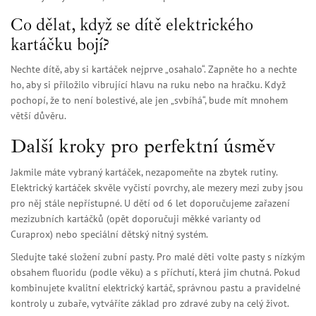
Co dělat, když se dítě elektrického
kartáčku bojí?
Nechte dítě, aby si kartáček nejprve „osahalo“. Zapněte ho a nechte
ho, aby si přiložilo vibrující hlavu na ruku nebo na hračku. Když
pochopí, že to není bolestivé, ale jen „svbíhá“, bude mít mnohem
větší důvěru.
Další kroky pro perfektní úsměv
Jakmile máte vybraný kartáček, nezapomeňte na zbytek rutiny.
Elektrický kartáček skvěle vyčistí povrchy, ale mezery mezi zuby jsou
pro něj stále nepřístupné. U dětí od 6 let doporučujeme zařazení
mezizubních kartáčků (opět doporučuji měkké varianty od
Curaprox) nebo speciální dětský nitný systém.
Sledujte také složení zubní pasty. Pro malé děti volte pasty s nízkým
obsahem fluoridu (podle věku) a s příchutí, která jim chutná. Pokud
kombinujete kvalitní elektrický kartáč, správnou pastu a pravidelné
kontroly u zubaře, vytváříte základ pro zdravé zuby na celý život.