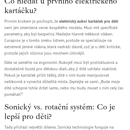
Co hledat u prvního elektrického
kartáčku?
Prvním krokem je pochopit, že
elektrický zubní kartáček pro děti
není jen zmenšená verze dospělého modelu. Musí mít specifické
parametry, aby byl bezpečný. Hledejte hlavně měkkost vláken.
Curaprox
je v tomto směru lídrem, protože se specializuje na
extrémně jemné vlákna, která nedráží dásně, což je u dětí kritické,
protože jejich sliznice jsou mnohem citlivější.
Dále se zaměřte na ergonomii. Rukojeť musí být protiskluzová a
dostatečně tlustá pro dětskou dlaň, aby ji dítě udrželo stabilně.
Pokud je kartáček příliš těžký, dítě s ním bude manipulovat
nešikovně a vynechá důležitá místa. Zeptejte se sami: „Bude moje
dítě schopné tohle držet samo, nebo mu budu muset s ním celý čas
pomáhat?“
Sonický vs. rotační systém: Co je
lepší pro děti?
Tady přichází největší dilema.
Sonická technologie
funguje na