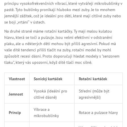
principu vysokofrekvenčních vibrací, které vytvářejí mikrobublinky v
pastě. Tyto bublinky pronikají hluboko mezi zuby. Je to mnohem
jemnější zážitek, což je ideální pro děti, které mají citlivé zuby nebo
se bojí „vrtání“ v ústech.
Na druhé straně máme
rotační kartáčky
. Ty mají malou kulatou
hlavu, která se točí a pulzuje. Jsou velmi efektivní v odstranění
plaku, ale u některých dětí mohou být příliš agresivní. Pokud má
vaše dítě tendenci příliš tlačit na zuby, rotační model by mohl
způsobit recesi dásní. Proto doporučuji hledat modely s "senzorem
tlaku", který vás upozorní, když dítě tlačí moc silně.
Vlastnost
Sonický kartáček
Rotační kartáček
Vysoká (ideální pro
Střední (může být
Jemnost
citlivé dásně)
agresivnější)
Vibrace a
Princip
Rotace a pulzace hlavy
mikrobublinky