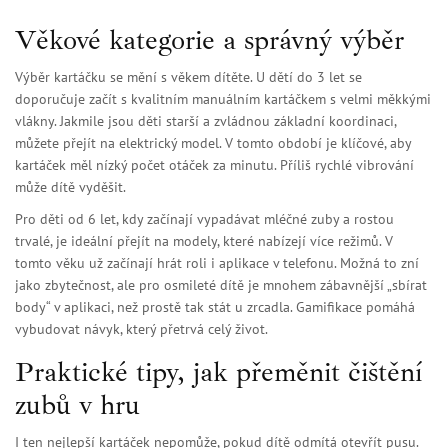
Věkové kategorie a správný výběr
Výběr kartáčku se mění s věkem dítěte. U dětí do 3 let se
doporučuje začít s kvalitním manuálním kartáčkem s velmi měkkými
vlákny. Jakmile jsou děti starší a zvládnou základní koordinaci,
můžete přejít na elektrický model. V tomto období je klíčové, aby
kartáček měl nízký počet otáček za minutu. Příliš rychlé vibrování
může dítě vyděšit.
Pro děti od 6 let, kdy začínají vypadávat mléčné zuby a rostou
trvalé, je ideální přejít na modely, které nabízejí více režimů. V
tomto věku už začínají hrát roli i aplikace v telefonu. Možná to zní
jako zbytečnost, ale pro osmileté dítě je mnohem zábavnější „sbírat
body“ v aplikaci, než prostě tak stát u zrcadla.
Gamifikace
pomáhá
vybudovat návyk, který přetrvá celý život.
Praktické tipy, jak přeměnit čištění
zubů v hru
I ten nejlepší kartáček nepomůže, pokud dítě odmítá otevřít pusu.