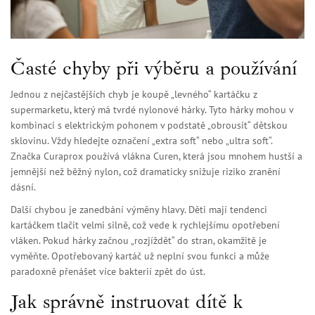
Časté chyby při výběru a používání
Jednou z nejčastějších chyb je koupě „levného“ kartáčku z
supermarketu, který má tvrdé nylonové hárky. Tyto hárky mohou v
kombinaci s elektrickým pohonem v podstatě „obrousit“ dětskou
sklovinu. Vždy hledejte označení „extra soft“ nebo „ultra soft“.
Značka
Curaprox
používá vlákna Curen, která jsou mnohem hustší a
jemnější než běžný nylon, což dramaticky snižuje riziko zranění
dásní.
Další chybou je zanedbání výměny hlavy. Děti mají tendenci
kartáčkem tlačit velmi silně, což vede k rychlejšímu opotřebení
vláken. Pokud hárky začnou „rozjíždět“ do stran, okamžitě je
vyměňte. Opotřebovaný kartáč už neplní svou funkci a může
paradoxně přenášet více bakterií zpět do úst.
Jak správně instruovat dítě k