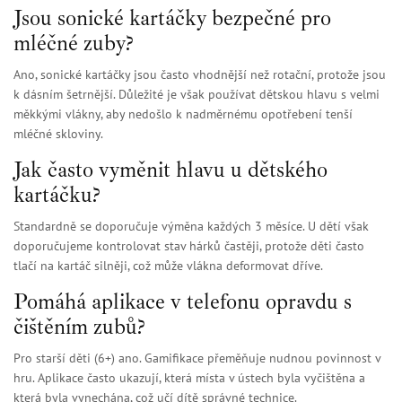
Jsou sonické kartáčky bezpečné pro
mléčné zuby?
Ano, sonické kartáčky jsou často vhodnější než rotační, protože jsou
k dásním šetrnější. Důležité je však používat dětskou hlavu s velmi
měkkými vlákny, aby nedošlo k nadměrnému opotřebení tenší
mléčné skloviny.
Jak často vyměnit hlavu u dětského
kartáčku?
Standardně se doporučuje výměna každých 3 měsíce. U dětí však
doporučujeme kontrolovat stav hárků častěji, protože děti často
tlačí na kartáč silněji, což může vlákna deformovat dříve.
Pomáhá aplikace v telefonu opravdu s
čištěním zubů?
Pro starší děti (6+) ano. Gamifikace přeměňuje nudnou povinnost v
hru. Aplikace často ukazují, která místa v ústech byla vyčištěna a
která byla vynechána, což učí dítě správné technice.