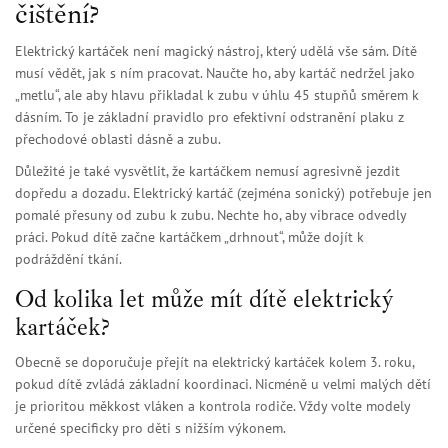
čištění?
Elektrický kartáček není magický nástroj, který udělá vše sám. Dítě
musí vědět, jak s ním pracovat. Naučte ho, aby kartáč nedržel jako
„metlu“, ale aby hlavu přikladal k zubu v úhlu 45 stupňů směrem k
dásním. To je základní pravidlo pro efektivní odstranění plaku z
přechodové oblasti dásně a zubu.
Důležité je také vysvětlit, že kartáčkem nemusí agresivně jezdit
dopředu a dozadu. Elektrický kartáč (zejména sonický) potřebuje jen
pomalé přesuny od zubu k zubu. Nechte ho, aby vibrace odvedly
práci. Pokud dítě začne kartáčkem „drhnout“, může dojít k
podráždění tkání.
Od kolika let může mít dítě elektrický
kartáček?
Obecně se doporučuje přejít na elektrický kartáček kolem 3. roku,
pokud dítě zvládá základní koordinaci. Nicméně u velmi malých dětí
je prioritou měkkost vláken a kontrola rodiče. Vždy volte modely
určené specificky pro děti s nižším výkonem.