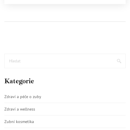
tento článek bych rád své poznatky a zkušenosti předal
vám. Věřím, že díky nim najdete cestu ke krásnějšímu a
zdravějšímu úsměvu.
Kategorie
Zdraví a péče o zuby
Zdraví a wellness
Zubní kosmetika