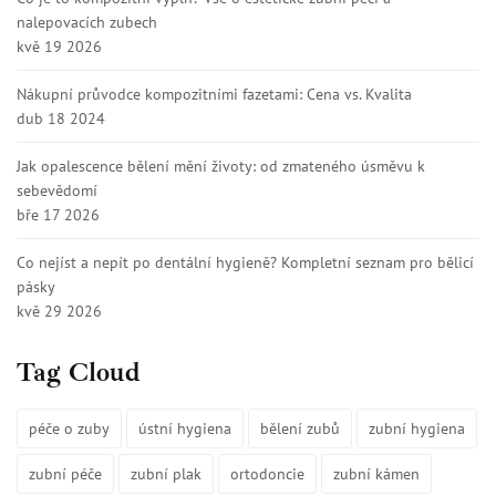
nalepovacích zubech
kvě 19 2026
Nákupní průvodce kompozitními fazetami: Cena vs. Kvalita
dub 18 2024
Jak opalescence bělení mění životy: od zmateného úsměvu k
sebevědomí
bře 17 2026
Co nejíst a nepít po dentální hygieně? Kompletní seznam pro bělicí
pásky
kvě 29 2026
Tag Cloud
péče o zuby
ústní hygiena
bělení zubů
zubní hygiena
zubní péče
zubní plak
ortodoncie
zubní kámen