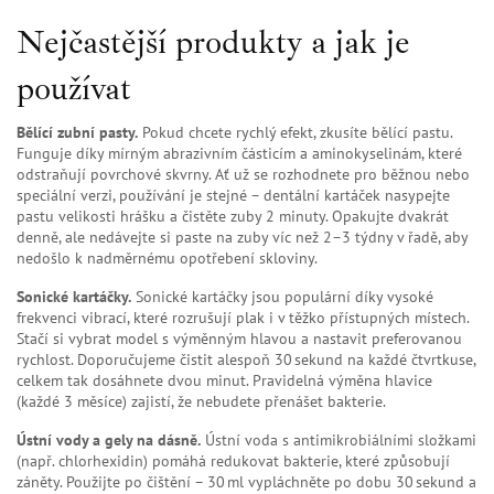
Nejčastější produkty a jak je
používat
Bělící zubní pasty.
Pokud chcete rychlý efekt, zkusíte bělící pastu.
Funguje díky mírným abrazivním částicím a aminokyselinám, které
odstraňují povrchové skvrny. Ať už se rozhodnete pro běžnou nebo
speciální verzi, používání je stejné – dentální kartáček nasypejte
pastu velikosti hrášku a čistěte zuby 2 minuty. Opakujte dvakrát
denně, ale nedávejte si paste na zuby víc než 2–3 týdny v řadě, aby
nedošlo k nadměrnému opotřebení skloviny.
Sonické kartáčky.
Sonické kartáčky jsou populární díky vysoké
frekvenci vibrací, které rozrušují plak i v těžko přístupných místech.
Stačí si vybrat model s výměnným hlavou a nastavit preferovanou
rychlost. Doporučujeme čistit alespoň 30 sekund na každé čtvrtkuse,
celkem tak dosáhnete dvou minut. Pravidelná výměna hlavice
(každé 3 měsíce) zajistí, že nebudete přenášet bakterie.
Ústní vody a gely na dásně.
Ústní voda s antimikrobiálními složkami
(např. chlorhexidin) pomáhá redukovat bakterie, které způsobují
záněty. Použijte po čištění – 30 ml vypláchněte po dobu 30 sekund a