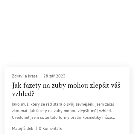
Zdraví a krása
28 zář 2023
Jak fazety na zuby mohou zlepšit váš
vzhled?
Jako muž, který se rád stará o svůj zevnějšek, jsem začal
zkoumat, jak fazety na zuby mohou zlepšit můj vzhled.
Uvědomil jsem si, že tato formy orální kosmetiky může
výrazně zlepšit výraz a vzhled mého úsměvu. S fazetami se
Matěj Šídek
0 Komentáře
cítím sebejistější a působím na ostatní přitažlivěji. Skrze