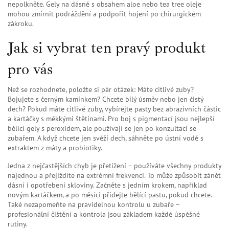
nepolkněte. Gely na dásně s obsahem aloe nebo tea tree oleje
mohou zmírnit podráždění a podpořit hojení po chirurgickém
zákroku.
Jak si vybrat ten pravý produkt
pro vás
Než se rozhodnete, položte si pár otázek: Máte citlivé zuby?
Bojujete s černým kamínkem? Chcete bílý úsměv nebo jen čistý
dech? Pokud máte citlivé zuby, vybírejte pasty bez abrazivních částic
a kartáčky s měkkými štětinami. Pro boj s pigmentací jsou nejlepší
bělící gely s peroxidem, ale používají se jen po konzultaci se
zubařem. A když chcete jen svěží dech, sáhněte po ústní vodě s
extraktem z máty a probiotiky.
Jedna z nejčastějších chyb je přetížení – používáte všechny produkty
najednou a přejíždíte na extrémní frekvenci. To může způsobit zánět
dásní i opotřebení skloviny. Začněte s jedním krokem, například
novým kartáčkem, a po měsíci přidejte bělící pastu, pokud chcete.
Také nezapomeňte na pravidelnou kontrolu u zubaře –
profesionální čištění a kontrola jsou základem každé úspěšné
rutiny.