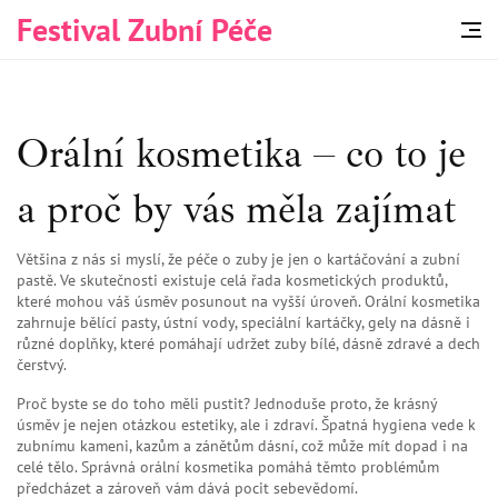
Festival Zubní Péče
Orální kosmetika – co to je
a proč by vás měla zajímat
Většina z nás si myslí, že péče o zuby je jen o kartáčování a zubní
pastě. Ve skutečnosti existuje celá řada kosmetických produktů,
které mohou váš úsměv posunout na vyšší úroveň. Orální kosmetika
zahrnuje bělící pasty, ústní vody, speciální kartáčky, gely na dásně i
různé doplňky, které pomáhají udržet zuby bílé, dásně zdravé a dech
čerstvý.
Proč byste se do toho měli pustit? Jednoduše proto, že krásný
úsměv je nejen otázkou estetiky, ale i zdraví. Špatná hygiena vede k
zubnímu kameni, kazům a zánětům dásní, což může mít dopad i na
celé tělo. Správná orální kosmetika pomáhá těmto problémům
předcházet a zároveň vám dává pocit sebevědomí.