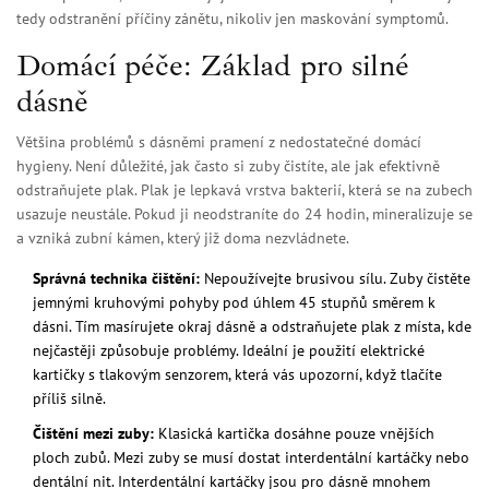
tedy odstranění příčiny zánětu, nikoliv jen maskování symptomů.
Domácí péče: Základ pro silné
dásně
Většina problémů s dásněmi pramení z nedostatečné domácí
hygieny. Není důležité, jak často si zuby čistíte, ale jak efektivně
odstraňujete plak. Plak je lepkavá vrstva bakterií, která se na zubech
usazuje neustále. Pokud ji neodstraníte do 24 hodin, mineralizuje se
a vzniká zubní kámen, který již doma nezvládnete.
Správná technika čištění:
Nepoužívejte brusivou sílu. Zuby čistěte
jemnými kruhovými pohyby pod úhlem 45 stupňů směrem k
dásni. Tím masírujete okraj dásně a odstraňujete plak z místa, kde
nejčastěji způsobuje problémy. Ideální je použití elektrické
kartičky s tlakovým senzorem, která vás upozorní, když tlačíte
příliš silně.
Čištění mezi zuby:
Klasická kartička dosáhne pouze vnějších
ploch zubů. Mezi zuby se musí dostat interdentální kartáčky nebo
dentální nit. Interdentální kartáčky jsou pro dásně mnohem