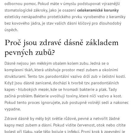
odbornou pomoc. Pokud máte v úmyslu podstupovat výraznější
stomatologické zákroky, jako je osazení
celokeramické korunky
esteticky nenápadného protetického prvku vyrobeného z keramiky
bez kovového jádra
, je stav vašich dásní klíčový pro dlouhodobý
úspěch.
Proč jsou zdravé dásně základem
pevných zubů?
Dásně nejsou jen měkkým obalem kolem zubu. Jedná se o
komplexní tkáň, která utěsňuje prostor mezi zubem a okolními
strukturami. Tento tzv. parodontální vazivo drží zub v čelistní kosti.
Když jsou dásně zanícené, dochází k tvorbě tzv. parodontálních
kapes - hlubokých mezér, kde se hromadí bakterie a plak. Tady
začíná problém. Bakterie uvolňují toxiny, které ničí vazivo a kost.
Pokud tento proces ignorujete, zub postupně volněji sedí a nakonec
vypadne.
Zdravé dásně by měly být světle růžové, pevné a netvořit žádné
kapsy mezi zubem a dásní. Pokud vidíte červenost, otok nebo cítíte
bolest při tlaku, vaše tělo bojuje s infekcí. První krok k zpevnění je