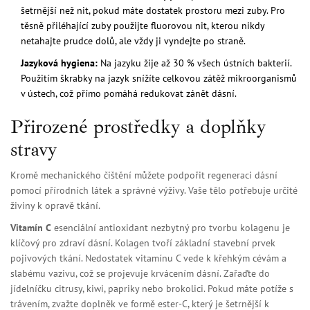
šetrnější než nit, pokud máte dostatek prostoru mezi zuby. Pro
těsně přiléhající zuby použijte fluorovou nit, kterou nikdy
netahajte prudce dolů, ale vždy ji vyndejte po straně.
Jazyková hygiena:
Na jazyku žije až 30 % všech ústních bakterií.
Použitím škrabky na jazyk snížíte celkovou zátěž mikroorganismů
v ústech, což přímo pomáhá redukovat zánět dásní.
Přirozené prostředky a doplňky
stravy
Kromě mechanického čištění můžete podpořit regeneraci dásní
pomocí přírodních látek a správné výživy. Vaše tělo potřebuje určité
živiny k opravě tkání.
Vitamín C
esenciální antioxidant nezbytný pro tvorbu kolagenu
je
klíčový pro zdraví dásní. Kolagen tvoří základní stavební prvek
pojivových tkání. Nedostatek vitamínu C vede k křehkým cévám a
slabému vazivu, což se projevuje krvácením dásní. Zařaďte do
jídelníčku citrusy, kiwi, papriky nebo brokolici. Pokud máte potíže s
trávením, zvažte doplněk ve formě ester-C, který je šetrnější k