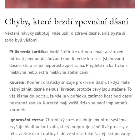
Chyby, které brzdí zpevnění dásní
Některé návyky sabotují vaše úsilí o zdravé dásně, aniž byste si
toho byli vědomi.
Příliš tvrdá kartička:
Tvrdé štětinice drhnou email a zároveň
odřívají jemnou dásňovou tkáň. To vede k recesi (stahování)
dásně, která se již neporoste zpět sama. Přejděte na kartičku s
měkkými nebo extra měkkými štětinicemi.
Kouření:
Kouření drasticky snižuje prokrvení dásní. I když máte
vážný zánět, dásně nemusí krvácet, protože cévy jsou stažené. To
vás klame do pocitu, že vše je v pořádku, zatímco kost pod dásní
postupně zaniká. Kurecké mají vyšší riziko selhání implantátů i
korunek.
Ignorování stresu:
Chronický stres oslabuje imunitní systém a
zvyšuje hladinu kortizolu, který podporuje zánětlivé procesy v
těle, včetně ústní dutiny. Lidé ve stresu také častěji skřípu zuby