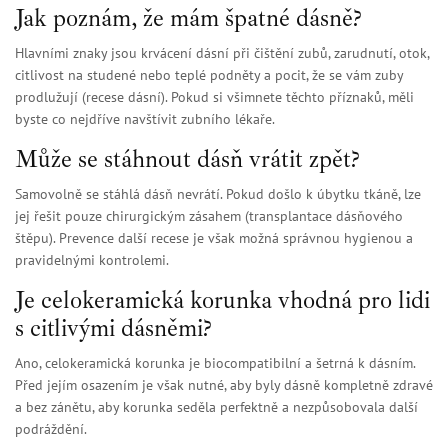
Jak poznám, že mám špatné dásně?
Hlavními znaky jsou krvácení dásní při čištění zubů, zarudnutí, otok,
citlivost na studené nebo teplé podněty a pocit, že se vám zuby
prodlužují (recese dásní). Pokud si všimnete těchto příznaků, měli
byste co nejdříve navštívit zubního lékaře.
Může se stáhnout dásň vrátit zpět?
Samovolně se stáhlá dásň nevrátí. Pokud došlo k úbytku tkáně, lze
jej řešit pouze chirurgickým zásahem (transplantace dásňového
štěpu). Prevence další recese je však možná správnou hygienou a
pravidelnými kontrolemi.
Je celokeramická korunka vhodná pro lidi
s citlivými dásněmi?
Ano, celokeramická korunka je biocompatibilní a šetrná k dásním.
Před jejím osazením je však nutné, aby byly dásně kompletně zdravé
a bez zánětu, aby korunka seděla perfektně a nezpůsobovala další
podráždění.