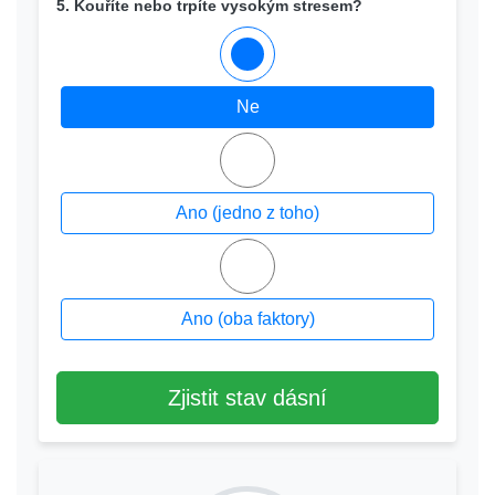
5. Kouříte nebo trpíte vysokým stresem?
Ne
Ano (jedno z toho)
Ano (oba faktory)
Zjistit stav dásní