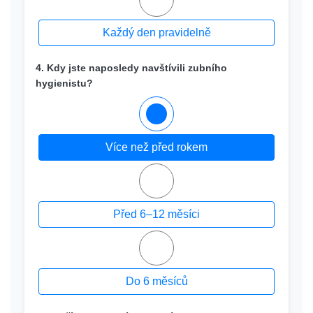
Každý den pravidelně
4. Kdy jste naposledy navštívili zubního
hygienistu?
Více než před rokem
Před 6–12 měsíci
Do 6 měsíců