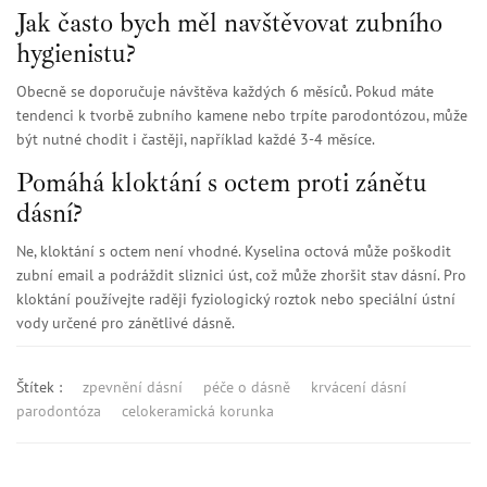
Jak často bych měl navštěvovat zubního
hygienistu?
Obecně se doporučuje návštěva každých 6 měsíců. Pokud máte
tendenci k tvorbě zubního kamene nebo trpíte parodontózou, může
být nutné chodit i častěji, například každé 3-4 měsíce.
Pomáhá kloktání s octem proti zánětu
dásní?
Ne, kloktání s octem není vhodné. Kyselina octová může poškodit
zubní email a podráždit sliznici úst, což může zhoršit stav dásní. Pro
kloktání používejte raději fyziologický roztok nebo speciální ústní
vody určené pro zánětlivé dásně.
Štítek :
zpevnění dásní
péče o dásně
krvácení dásní
parodontóza
celokeramická korunka