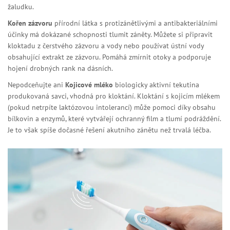
žaludku.
Kořen zázvoru
přírodní látka s protizánětlivými a antibakteriálními
účinky
má dokázané schopnosti tlumit záněty. Můžete si připravit
kloktadu z čerstvého zázvoru a vody nebo používat ústní vody
obsahující extrakt ze zázvoru. Pomáhá zmírnit otoky a podporuje
hojení drobných rank na dásních.
Nepodceňujte ani
Kojicové mléko
biologicky aktivní tekutina
produkovaná savci, vhodná pro kloktání
. Kloktání s kojicím mlékem
(pokud netrpíte laktózovou intolerancí) může pomoci díky obsahu
bílkovin a enzymů, které vytvářejí ochranný film a tlumí podráždění.
Je to však spíše dočasné řešení akutního zánětu než trvalá léčba.