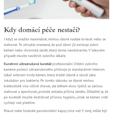
Kdy domácí péče nestačí?
I když se snažíte maximálně, mohou dásně nadále krvácet nebo se
stahovat. To obvykle znamená, že pod dásní již existuje zubní
kámen nebo chronický zánět, který doma neodstraníte. V takovém
případě musíte navštívit zubního lékaře.
Kurativní ultrazvuková kuretáž
profesionální čištění zubního
kamene pomocí ultrazvukového přístroje
je standardním řešením.
Lékař odstraní tvrdý kámen, který dráždí dásně a slouží jako
inkubátor pro bakterie. Po tomto zákroku se dásně mohou
krátkodobě více citlivě chovat, ale během dvou týdnů se začnou
stahovat a zpevňovat, protože zmizela příčina zánětu. Důležité je, že
po kuretaži musíte dodržovat přísnou hygienu, jinak se kámen vrátí
rychleji než předtím.
Pokud máte hluboké parodontální kapsy (více než 5 mm), může být