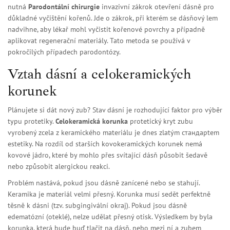
nutná
Parodontální chirurgie
invazivní zákrok otevření dásně pro
důkladné vyčištění kořenů
. Jde o zákrok, při kterém se dásňový lem
nadvihne, aby lékař mohl vyčistit kořenové povrchy a případně
aplikovat regenerační materiály. Tato metoda se používá v
pokročilých případech parodontózy.
Vztah dásní a celokeramických
korunek
Plánujete si dát nový zub? Stav dásní je rozhodující faktor pro výběr
typu protetiky.
Celokeramická korunka
protetický kryt zubu
vyrobený zcela z keramického materiálu
je dnes zlatým стандарtem
estetiky. Na rozdíl od starších kovokeramických korunek nemá
kovové jádro, které by mohlo přes svítající dásň působit šedavě
nebo způsobit alergickou reakci.
Problém nastává, pokud jsou dásně zanícené nebo se stahují.
Keramika je materiál velmi přesný. Korunka musí sedět perfektně
těsně k dásni (tzv. subgingivální okraj). Pokud jsou dásně
edematózní (oteklé), nelze udělat přesný otisk. Výsledkem by byla
korunka, která bude buď tlačit na dásň, nebo mezi ní a zubem