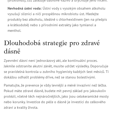
(bruxismus), což zatěžuje dásňové vazivo a urychluje jeho ničení.
Nevhodná ústní voda:
Ústní vody s vysokým obsahem alkoholu
vysušují sliznici a ničí prospěšnou mikrobiotu úst. Hledejte
produkty bez alkoholu, ideálně s chlorhexidinem (jen na předpis
a krátkodobě) nebo s přírodními extrakty jako tymianol a
menthol.
Dlouhodobá strategie pro zdravé
dásně
Zpevnění dásní není jednorázový akt, ale kontinuální proces.
Jakmile odstraníte akutní zánět, musíte udržet výsledky. Doporučuje
se pravidelná kontrola u zubního hygienisty každých šest měsíců. Ti
dokážou odhalit problémy dříve, než se stanou bolestivými.
Pamatujte, že prevence je vždy levnější a méně invazivní než léčba.
Pokud máte zdravé dásně, budete mít pevný základ pro jakoukoliv
protézii, včetně těch nejnáročnějších, jako jsou celokeramické mosty
nebo korunky. Investice do péče o dásně je investicí do celkového
zdraví a kvality života.