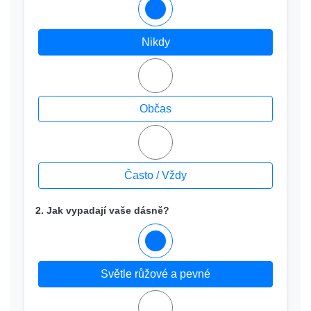
Nikdy
Občas
Často / Vždy
2. Jak vypadají vaše dásně?
Světle růžové a pevné