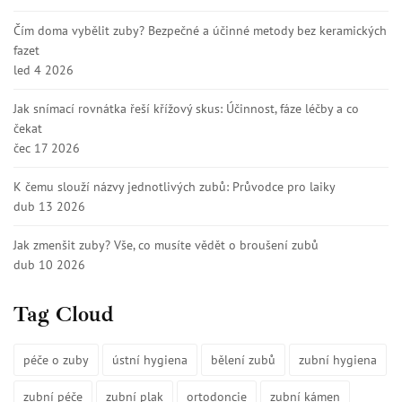
Čím doma vybělit zuby? Bezpečné a účinné metody bez keramických
fazet
led 4 2026
Jak snímací rovnátka řeší křížový skus: Účinnost, fáze léčby a co
čekat
čec 17 2026
K čemu slouží názvy jednotlivých zubů: Průvodce pro laiky
dub 13 2026
Jak zmenšit zuby? Vše, co musíte vědět o broušení zubů
dub 10 2026
Tag Cloud
péče o zuby
ústní hygiena
bělení zubů
zubní hygiena
zubní péče
zubní plak
ortodoncie
zubní kámen