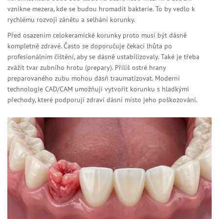
vznikne mezera, kde se budou hromadit bakterie. To by vedlo k
rychlému rozvoji zánětu a selhání korunky.
Před osazením celokeramické korunky proto musí být dásně
kompletně zdravé. Často se doporučuje čekací lhůta po
profesionálním čištění, aby se dásně ustabilizovaly. Také je třeba
zvážit tvar zubního hrotu (prepary). Příliš ostré hrany
preparovaného zubu mohou dásň traumatizovat. Moderní
technologie CAD/CAM umožňují vytvořit korunku s hladkými
přechody, které podporují zdraví dásní místo jeho poškozování.