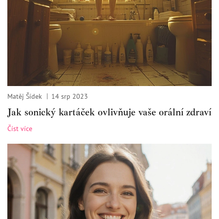
Matěj Šídek
14 srp 2023
Jak sonický kartáček ovlivňuje vaše orální zdraví
Číst více