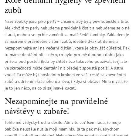
zubů
Naše zoubky jsou jako perly – chceme, aby byly pevné, lesklé a bílé.
Ale když si ty perly nebudeme pravidelně čistit a nebudeme se o ně
starat, mohou se rychle zaměnit za malé šedé kamínky. Základem je
samozřejmě pravidelné čištění zubů, ideálně dvakrát denně, a
nezapomínejte ani na večerní čištění, které je obzvlášť důležité. Pak
tu máme dentální nit – něco, co bylo pro mě dlouhou dobu jako
příšera pod postelí (kdo by chtěl něco takového používat, že?), ale
ve skutečnosti může dentální nit předejít spoustě potíží. A ústní
voda? Ta může být posledním krokem ve vaší cestě za zpevněním
zubů a udržením krásného úsměvu, i když si občas i Mína myslí, že
je to jen něco, na co si zajímavě 'cucat'.
Nezapomínejte na pravidelné
návštěvy u zubaře!
Tohle mě vždycky trochu děsilo. Ale víte co? Jsem ráda, že moje
babička neustále nutila moji maminku (a ta pak mě), abychom
chodili k zubaři pravidelně. Nejen že může zubař zachytit případné