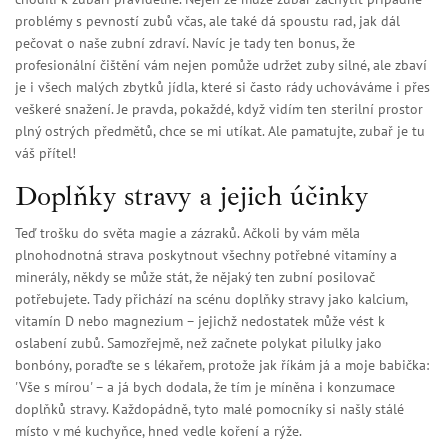
problémy s pevností zubů včas, ale také dá spoustu rad, jak dál
pečovat o naše zubní zdraví. Navíc je tady ten bonus, že
profesionální čištění vám nejen pomůže udržet zuby silné, ale zbaví
je i všech malých zbytků jídla, které si často rády uchováváme i přes
veškeré snažení. Je pravda, pokaždé, když vidím ten sterilní prostor
plný ostrých předmětů, chce se mi utíkat. Ale pamatujte, zubař je tu
váš přítel!
Doplňky stravy a jejich účinky
Teď trošku do světa magie a zázraků. Ačkoli by vám měla
plnohodnotná strava poskytnout všechny potřebné vitamíny a
minerály, někdy se může stát, že nějaký ten zubní posilovač
potřebujete. Tady přichází na scénu doplňky stravy jako kalcium,
vitamín D nebo magnezium – jejichž nedostatek může vést k
oslabení zubů. Samozřejmě, než začnete polykat pilulky jako
bonbóny, poraďte se s lékařem, protože jak říkám já a moje babička:
'Vše s mírou' – a já bych dodala, že tím je míněna i konzumace
doplňků stravy. Každopádně, tyto malé pomocníky si našly stálé
místo v mé kuchyňce, hned vedle koření a rýže.