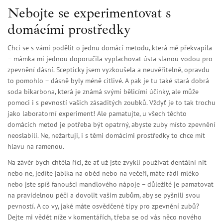
Nebojte se experimentovat s
domácími prostředky
Chci se s vámi podělit o jednu domácí metodu, která mě překvapila
– mámka mi jednou doporučila vyplachovat ústa slanou vodou pro
zpevnění dásní. Scepticky jsem vyzkoušela a neuvěřitelně, opravdu
to pomohlo – dásně byly méně citlivé. A pak je tu také stará dobrá
soda bikarbona, která je známá svými bělicími účinky, ale může
pomoci i s pevností vašich zásaditých zoubků. Vždyť je to tak trochu
jako laboratorní experiment! Ale pamatujte, u všech těchto
domácích metod je potřeba být opatrný, abyste zuby místo zpevnění
neoslabili. Ne, nežartuji, i s těmi domácími prostředky to chce mít
hlavu na ramenou.
Na závěr bych chtěla říci, že ať už jste zvyklí používat dentální nit
nebo ne, jedíte jablka na oběd nebo na večeři, máte rádi mléko
nebo jste spíš fanoušci mandlového nápoje – důležité je pamatovat
na pravidelnou péči a dovolit vašim zubům, aby se pyšnili svou
pevností. A co vy, jaké máte osvědčené tipy pro zpevnění zubů?
Dejte mi vědět níže v komentářích, třeba se od vás něco nového