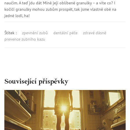
naučím. A teď jdu dát Míně její oblíbené granulky – a víte co? I
kočičí granulky mohou zubům prospět, tak jsme vlastně obě na
jedné lodi, ha!
Štítek :
zpevnění zubů
dentální péče
zdravé dásně
prevence zubního kazu
Související příspěvky