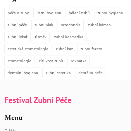
péče o zuby
ústní hygiena
bělení zubů
zubní hygiena
zubní péče
zubní plak
ortodoncie
zubní kámen
zubní lékař
úsměv
zubní kosmetika
estetická stomatologie
zubní kaz
zubní fazety
stomatologie
citlivost zubů
rovnátka
dentální hygiena
zubní estetika
dentální péče
Festival Zubní Péče
Menu
O Nás