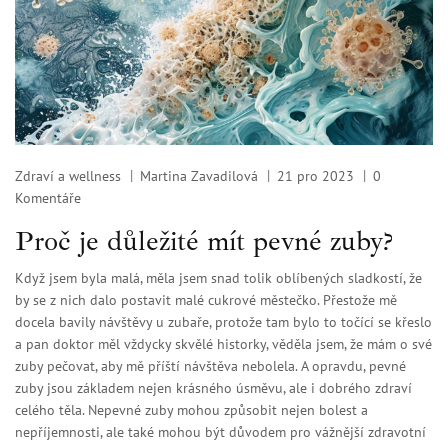
Zdraví a wellness
Martina Zavadilová
21 pro 2023
0
Komentáře
Proč je důležité mít pevné zuby?
Když jsem byla malá, měla jsem snad tolik oblíbených sladkostí, že
by se z nich dalo postavit malé cukrové městečko. Přestože mě
docela bavily návštěvy u zubaře, protože tam bylo to točící se křeslo
a pan doktor měl vždycky skvělé historky, věděla jsem, že mám o své
zuby pečovat, aby mě příští návštěva nebolela. A opravdu, pevné
zuby jsou základem nejen krásného úsměvu, ale i dobrého zdraví
celého těla. Nepevné zuby mohou způsobit nejen bolest a
nepříjemnosti, ale také mohou být důvodem pro vážnější zdravotní