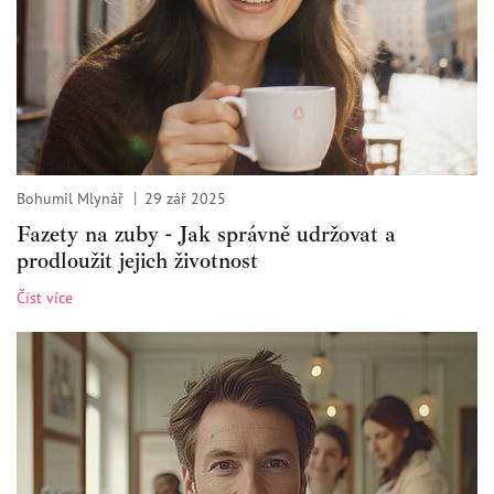
Bohumil Mlynář
29 zář 2025
Fazety na zuby - Jak správně udržovat a
prodloužit jejich životnost
Číst více