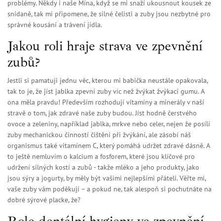
problémy. Někdy i naše Mína, když se mi snaží ukousnout kousek ze
snídaně, tak mi připomene, že silné čelisti a zuby jsou nezbytné pro
správné kousání a trávení jídla.
Jakou roli hraje strava ve zpevnění
zubů?
Jestli si pamatuji jednu věc, kterou mi babička neustále opakovala,
tak to je, že jíst jablka zpevní zuby víc než žvýkat žvýkací gumu. A
ona měla pravdu! Především rozhodují vitamíny a minerály v naší
stravě o tom, jak zdravé naše zuby budou. Jíst hodně čerstvého
ovoce a zeleniny, například jablka, mrkve nebo celer, nejen že posílí
zuby mechanickou činností čištění při žvýkání, ale zásobí náš
organismus také vitamínem C, který pomáhá udržet zdravé dásně. A
to ještě nemluvím o kalcium a fosforem, které jsou klíčové pro
udržení silných kostí a zubů - takže mléko a jeho produkty, jako
jsou sýry a jogurty, by měly být vašimi nejlepšími přáteli. Věřte mi,
vaše zuby vám poděkují – a pokud ne, tak alespoň si pochutnáte na
dobré sýrové placke, že?
Role dentální hygieny ve zpevnění